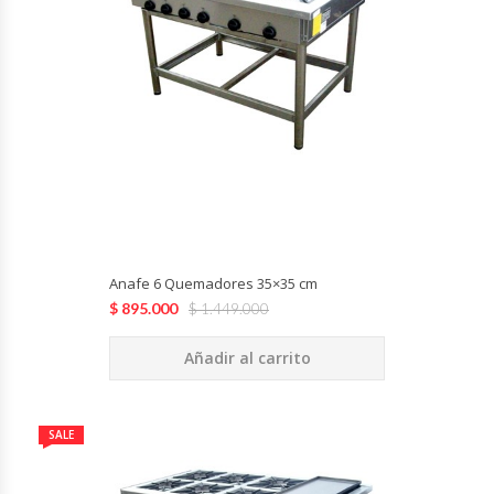
Planchas Churrasqueras
Procesadoras De Alimentos
Puntos De Venta
Rallador De Pan
Ralladoras De Queso
Anafe 6 Quemadores 35×35 cm
$
895.000
$
1.449.000
Rebanadoras De Pan De Molde
Añadir al carrito
Refrigeradores Industriales
SALE
Repuestos Hornos Turbos