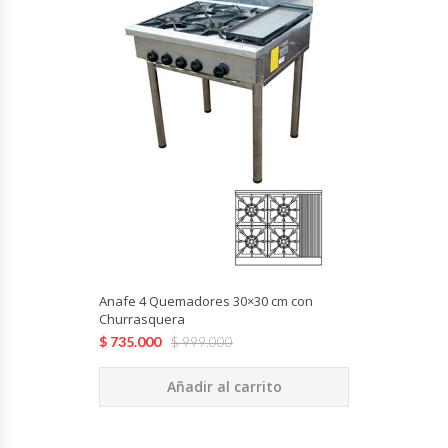
Cutters
Dispensadores De Salsas
Embutidoras
Estanterías Y Repisas
Exhibidoras De Productos Calientes
Expendedoras De Jugo
Anafe 4 Quemadores 30×30 cm con
Exprimidor De Naranjas
Churrasquera
$
735.000
$
999.000
Exprimidoras De Cítricos
Añadir al carrito
Extractoras De Jugos