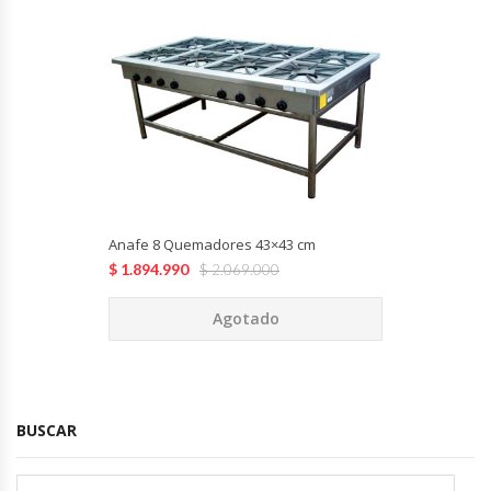
Anafe 8 Quemadores 43×43 cm
$
1.894.990
$
2.069.000
Agotado
BUSCAR