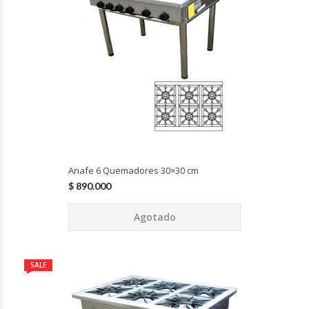
Módulos De Acero Inoxidable
Moledoras De Carne
Molinillos Para Café
Mural De Lácteos
Ofertas Del Mes
Anafe 6 Quemadores 30×30 cm
$
890.000
Ollas Arroceras
Agotado
Ovilladoras – Divisoras De Masa
SALE
Peladora De Papas
Picador De Hielo