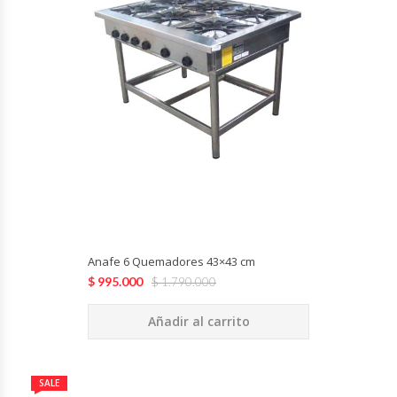
Termos
Tostadoras De Pan
Vitrinas Carniceras
Vitrinas Pasteleras
Vitrinas Refrigeradas
Anafe 6 Quemadores 43×43 cm
$
995.000
$
1.790.000
Añadir al carrito
SALE