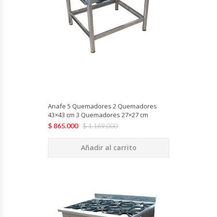
Hornos Turbos / Convectores
Hornos Industriales
Laminadora De Masas
Lavafondos
Anafe 5 Quemadores 2 Quemadores
Lavavajillas
43×43 cm 3 Quemadores 27×27 cm
$
865.000
$
1.169.000
Licuadoras Industriales
Añadir al carrito
Mesones De Trabajo
Mesones Refrigerados
Mesones Saladette