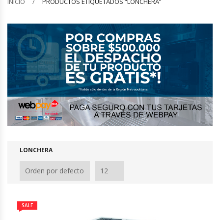
INICIO
PRODUCTOS ETIQUETADOS “LONCHERA”
Barquilleras
Batidoras
Bolsas De Sellado Al Vacío
Cafeteras
Calentadores De Platos
Cámaras Fermentadoras
LONCHERA
Campanas Industriales
Carros Bandejeros
SALE
Cocedoras De Pastas