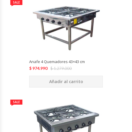
SALE
Fabricadoras De Hielo
Formadora De Pizza
Freidoras Industriales
Frigobar
Anafe 4 Quemadores 43×43 cm
Granizadoras
$
974.990
$
1.279.000
Hervidores / Percoladores
Añadir al carrito
Hornos A Piso Y Pizzeros
SALE
Hornos Cocción Acelerada
Hornos Eléctricos