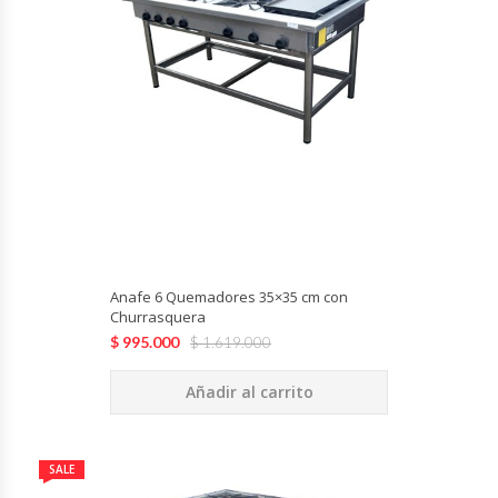
Revolvedoras De Masas
Roller Hot Dog
Salseras
Selladoras
Selladoras Al Vacío
Shawarmas
Anafe 6 Quemadores 35×35 cm con
Churrasquera
$
995.000
$
1.619.000
Sin Categoría
Añadir al carrito
Sobadoras
Sushi Case
SALE