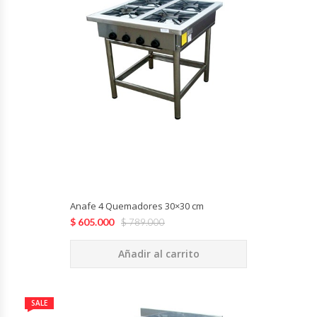
Cocinas Industriales
Encimeras Eléctricas
Congeladoras Tapa De Vidrio
Congeladoras Tapa Dura
Congeladores Verticales
Anafe 4 Quemadores 30×30 cm
Coolers / Visicoolers
$
605.000
$
789.000
Cortadoras De Fiambre
Añadir al carrito
Cortadoras De Huesos
SALE