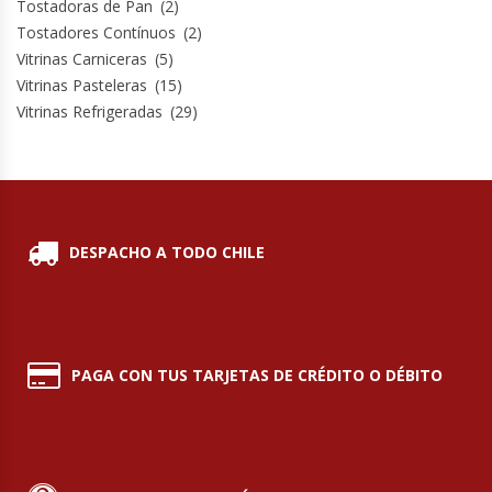
Tostadoras de Pan
(2)
Termos
Tostadores Contínuos
(2)
Vitrinas Carniceras
(5)
Tostadoras De Pan
Vitrinas Pasteleras
(15)
Vitrinas Refrigeradas
(29)
Vitrinas Carniceras
Vitrinas Pasteleras
Vitrinas Refrigeradas
DESPACHO A TODO CHILE
PAGA CON TUS TARJETAS DE CRÉDITO O DÉBITO