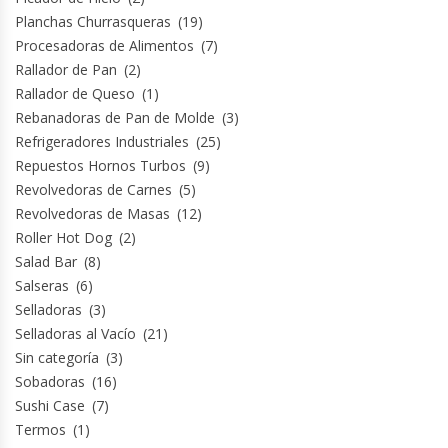
Revolvedoras De Masas
Planchas Churrasqueras
(19)
Procesadoras de Alimentos
(7)
Roller Hot Dog
Rallador de Pan
(2)
Rallador de Queso
(1)
Salseras
Rebanadoras de Pan de Molde
(3)
Refrigeradores Industriales
(25)
Selladoras
Repuestos Hornos Turbos
(9)
Revolvedoras de Carnes
(5)
Selladoras Al Vacío
Revolvedoras de Masas
(12)
Roller Hot Dog
(2)
Salad Bar
(8)
Shawarmas
Salseras
(6)
Selladoras
(3)
Sin Categoría
Selladoras al Vacío
(21)
Sin categoría
(3)
Sobadoras
Sobadoras
(16)
Sushi Case
(7)
Sushi Case
Termos
(1)