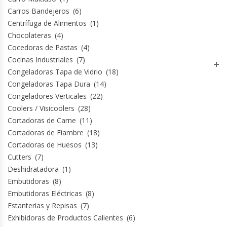
Carros Bandejeros
(6)
Hornos Turbos / Convectores
Centrífuga de Alimentos
(1)
Chocolateras
(4)
Hornos Industriales
Cocedoras de Pastas
(4)
Cocinas Industriales
(7)
Laminadora De Masas
Congeladoras Tapa de Vidrio
(18)
Congeladoras Tapa Dura
(14)
Lavafondos
Congeladores Verticales
(22)
Coolers / Visicoolers
(28)
Lavavajillas
Cortadoras de Carne
(11)
Cortadoras de Fiambre
(18)
Licuadoras Industriales
Cortadoras de Huesos
(13)
Cutters
(7)
Mesones De Trabajo
Deshidratadora
(1)
Embutidoras
(8)
Embutidoras Eléctricas
(8)
Mesones Refrigerados
Estanterías y Repisas
(7)
Exhibidoras de Productos Calientes
(6)
Mesones Saladette