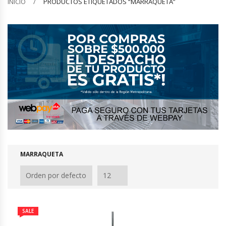
INICIO
PRODUCTOS ETIQUETADOS “MARRAQUETA”
Barquilleras
Batidoras
Bolsas De Sellado Al Vacío
Cafeteras
Calentadores De Platos
Cámaras Fermentadoras
MARRAQUETA
Campanas Industriales
Carros Bandejeros
SALE
Cocedoras De Pastas