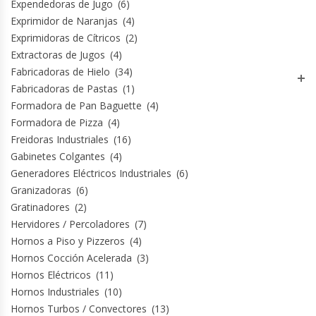
Expendedoras de Jugo
(6)
Exprimidor de Naranjas
(4)
Módulos De Acero Inoxidable
Exprimidoras de Cítricos
(2)
Extractoras de Jugos
(4)
Moledoras De Carne
Fabricadoras de Hielo
(34)
Fabricadoras de Pastas
(1)
Molinillos Para Café
Formadora de Pan Baguette
(4)
Formadora de Pizza
(4)
Mural De Lácteos
Freidoras Industriales
(16)
Gabinetes Colgantes
(4)
Ofertas Del Mes
Generadores Eléctricos Industriales
(6)
Granizadoras
(6)
Ollas Arroceras
Gratinadores
(2)
Hervidores / Percoladores
(7)
Hornos a Piso y Pizzeros
(4)
Ovilladoras – Divisoras De Masa
Hornos Cocción Acelerada
(3)
Hornos Eléctricos
(11)
Peladora De Papas
Hornos Industriales
(10)
Hornos Turbos / Convectores
(13)
Picador De Hielo