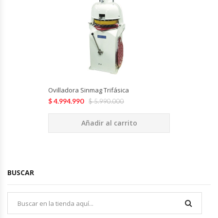
Cutters
Dispensadores De Salsas
Embutidoras
Estanterías Y Repisas
Ovilladora Sinmag Trifásica
$
4.994.990
Exhibidoras De Productos Calientes
$
5.990.000
Añadir al carrito
Expendedoras De Jugo
Exprimidor De Naranjas
BUSCAR
Exprimidoras De Cítricos
Extractoras De Jugos