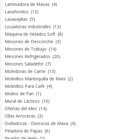
Laminadora de Masas
(4)
Lavafondos
(13)
Planchas Churrasqueras
Lavavajillas
(5)
Licuadoras Industriales
(13)
Procesadoras De Alimentos
Máquina de Helados Soft
(8)
Mesones de Desconche
(3)
Puntos De Venta
Mesones de Trabajo
(14)
Mesones Refrigerados
(20)
Rallador De Pan
Mesones Saladette
(7)
Moledoras de Carne
(13)
Ralladoras De Queso
Molinillos Mantequilla de Maní
(2)
Molinillos Para Café
(4)
Molino de Pan
(1)
Rebanadoras De Pan De Molde
Mural de Lácteos
(10)
Ofertas del Mes
(14)
Refrigeradores Industriales
Ollas Arroceras
(3)
Ovilladoras - Divisoras de Masa
(4)
Repuestos Hornos Turbos
Peladora de Papas
(6)
Picador de Hielo
(2)