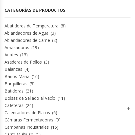
Fabricadoras De Hielo
CATEGORÍAS DE PRODUCTOS
Formadora De Pizza
Abatidores de Temperatura
(8)
Ablandadores de Agua
(3)
Freidoras Industriales
Ablandadores de Carne
(2)
Amasadoras
(19)
Frigobar
Anafes
(13)
Asaderas de Pollos
(3)
Granizadoras
Balanzas
(4)
Baños María
(16)
Hervidores / Percoladores
Barquilleras
(5)
Batidoras
(21)
Hornos A Piso Y Pizzeros
Bolsas de Sellado al Vacío
(11)
Cafeteras
(24)
Hornos Cocción Acelerada
Calentadores de Platos
(6)
Cámaras Fermentadoras
(9)
Campanas Industriales
(15)
Hornos Eléctricos
Carro Multiuso
(1)