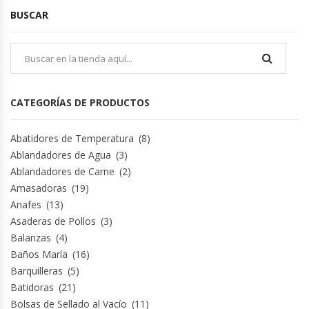
BUSCAR
Hornos Turbos / Convectores
Hornos Industriales
Laminadora De Masas
CATEGORÍAS DE PRODUCTOS
Lavafondos
Abatidores de Temperatura
(8)
Ablandadores de Agua
(3)
Lavavajillas
Ablandadores de Carne
(2)
Amasadoras
(19)
Licuadoras Industriales
Anafes
(13)
Asaderas de Pollos
(3)
Mesones De Trabajo
Balanzas
(4)
Baños María
(16)
Mesones Refrigerados
Barquilleras
(5)
Batidoras
(21)
Mesones Saladette
Bolsas de Sellado al Vacío
(11)