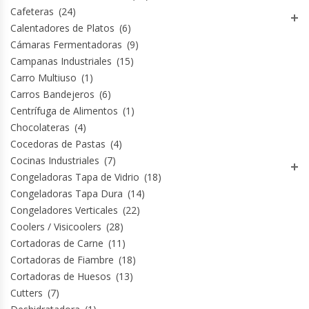
Cafeteras
(24)
Módulos De Acero Inoxidable
Calentadores de Platos
(6)
Cámaras Fermentadoras
(9)
Campanas Industriales
(15)
Moledoras De Carne
Carro Multiuso
(1)
Carros Bandejeros
(6)
Molinillos Para Café
Centrífuga de Alimentos
(1)
Chocolateras
(4)
Mural De Lácteos
Cocedoras de Pastas
(4)
Cocinas Industriales
(7)
Ofertas Del Mes
Congeladoras Tapa de Vidrio
(18)
Congeladoras Tapa Dura
(14)
Ollas Arroceras
Congeladores Verticales
(22)
Coolers / Visicoolers
(28)
Ovilladoras – Divisoras De Masa
Cortadoras de Carne
(11)
Cortadoras de Fiambre
(18)
Peladora De Papas
Cortadoras de Huesos
(13)
Cutters
(7)
Picador De Hielo