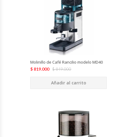
Cutters
Dispensadores De Salsas
Embutidoras
Estanterías Y Repisas
Molinillo de Café Rancilio modelo MD40
Exhibidoras De Productos Calientes
$
819.000
$
849.000
Expendedoras De Jugo
Añadir al carrito
Exprimidor De Naranjas
Exprimidoras De Cítricos
Extractoras De Jugos