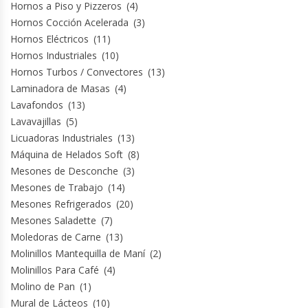
Hornos a Piso y Pizzeros
(4)
Revolvedoras De Masas
Hornos Cocción Acelerada
(3)
Hornos Eléctricos
(11)
Roller Hot Dog
Hornos Industriales
(10)
Hornos Turbos / Convectores
(13)
Salseras
Laminadora de Masas
(4)
Lavafondos
(13)
Selladoras
Lavavajillas
(5)
Licuadoras Industriales
(13)
Selladoras Al Vacío
Máquina de Helados Soft
(8)
Mesones de Desconche
(3)
Shawarmas
Mesones de Trabajo
(14)
Mesones Refrigerados
(20)
Sin Categoría
Mesones Saladette
(7)
Moledoras de Carne
(13)
Sobadoras
Molinillos Mantequilla de Maní
(2)
Molinillos Para Café
(4)
Molino de Pan
(1)
Sushi Case
Mural de Lácteos
(10)