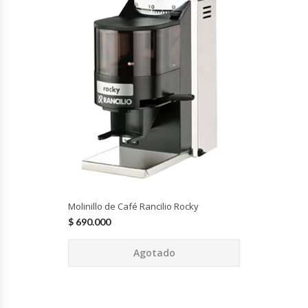
Fabricadoras De Hielo
Formadora De Pizza
Freidoras Industriales
Frigobar
Granizadoras
Hervidores / Percoladores
Molinillo de Café Rancilio Rocky
Hornos A Piso Y Pizzeros
$
690.000
Agotado
Hornos Cocción Acelerada
Hornos Eléctricos