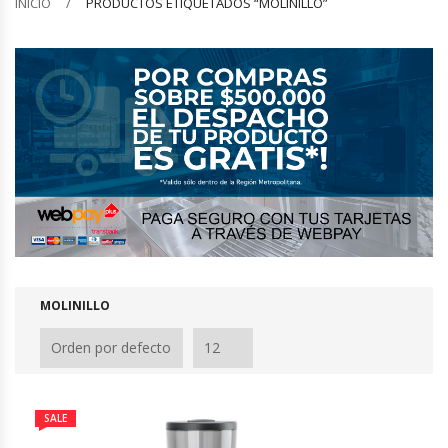
INICIO
PRODUCTOS ETIQUETADOS “MOLINILLO”
Barquilleras
Batidoras
Bolsas De Sellado Al Vacío
Cafeteras
Calentadores De Platos
Cámaras Fermentadoras
MOLINILLO
Campanas Industriales
Carros Bandejeros
SALE
Cocedoras De Pastas