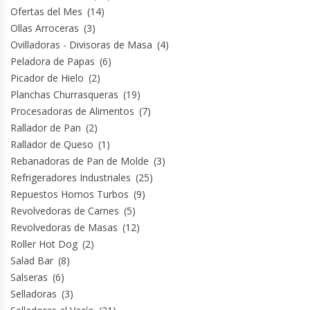
Ofertas del Mes
(14)
Termos
Ollas Arroceras
(3)
Ovilladoras - Divisoras de Masa
(4)
Tostadoras De Pan
Peladora de Papas
(6)
Picador de Hielo
(2)
Vitrinas Carniceras
Planchas Churrasqueras
(19)
Procesadoras de Alimentos
(7)
Vitrinas Pasteleras
Rallador de Pan
(2)
Rallador de Queso
(1)
Vitrinas Refrigeradas
Rebanadoras de Pan de Molde
(3)
Refrigeradores Industriales
(25)
Repuestos Hornos Turbos
(9)
Revolvedoras de Carnes
(5)
Revolvedoras de Masas
(12)
Roller Hot Dog
(2)
Salad Bar
(8)
Salseras
(6)
Selladoras
(3)