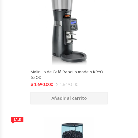
Cocinas Industriales
Encimeras Eléctricas
Congeladoras Tapa De Vidrio
Congeladoras Tapa Dura
Molinillo de Café Rancilio modelo KRYO
Congeladores Verticales
65 OD
$
1.690.000
$
1.849.000
Coolers / Visicoolers
Añadir al carrito
Cortadoras De Fiambre
SALE
Cortadoras De Huesos