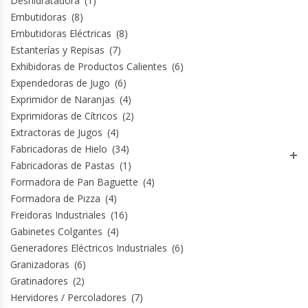
Deshidratadora
(1)
Embutidoras
(8)
Embutidoras Eléctricas
(8)
Planchas Churrasqueras
Estanterías y Repisas
(7)
Exhibidoras de Productos Calientes
(6)
Procesadoras De Alimentos
Expendedoras de Jugo
(6)
Exprimidor de Naranjas
(4)
Puntos De Venta
Exprimidoras de Cítricos
(2)
Extractoras de Jugos
(4)
Rallador De Pan
Fabricadoras de Hielo
(34)
Fabricadoras de Pastas
(1)
Ralladoras De Queso
Formadora de Pan Baguette
(4)
Formadora de Pizza
(4)
Rebanadoras De Pan De Molde
Freidoras Industriales
(16)
Gabinetes Colgantes
(4)
Refrigeradores Industriales
Generadores Eléctricos Industriales
(6)
Granizadoras
(6)
Repuestos Hornos Turbos
Gratinadores
(2)
Hervidores / Percoladores
(7)