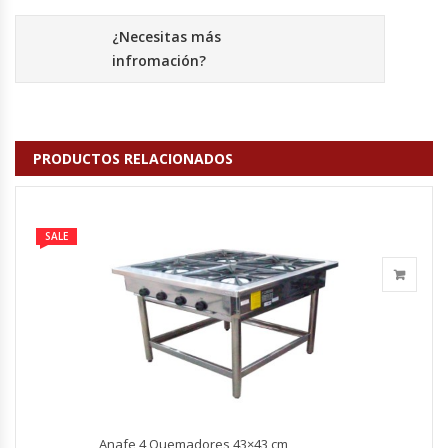
Fabricadoras De Hielo
¿Necesitas más
infromación?
Formadora De Pizza
Freidoras Industriales
PRODUCTOS RELACIONADOS
Frigobar
Granizadoras
SALE
Hervidores / Percoladores
Hornos A Piso Y Pizzeros
Hornos Cocción Acelerada
Hornos Eléctricos
Anafe 4 Quemadores 43×43 cm