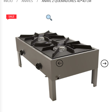
INICIO
ANAFES
ANAFE 2 QUEMADORES 43*43 CM
Barquilleras
SALE
Batidoras
Bolsas De Sellado Al Vacío
Cafeteras
Calentadores De Platos
Cámaras Fermentadoras
Campanas Industriales
Carros Bandejeros
Cocedoras De Pastas