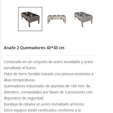
Cocinas Industriales
Encimeras Eléctricas
Congeladoras Tapa De Vidrio
Anafe 2 Quemadores 43*43 cm
Congeladoras Tapa Dura
Construido en un conjunto de acero inoxidable y acero
Congeladores Verticales
esmaltado al horno.
Plato de fierro fundido tratado con pintura resistente a
Coolers / Visicoolers
altas temperaturas.
Quemadores industriales de aluminio de 180 mm. de
Cortadoras De Fiambre
diámetro, comandados por llaves de 3 posiciones con
dispositivo de seguridad.
Cortadoras De Huesos
Bandeja de rebalse en acero esmaltado al horno.
Estos equipos están certificados conforme a la