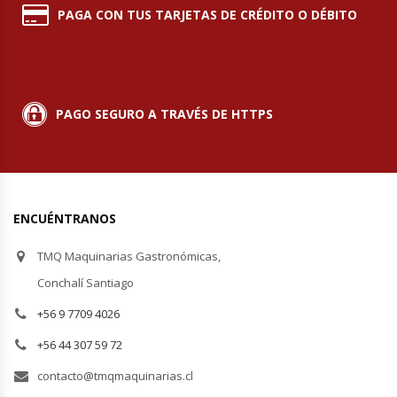
PAGA CON TUS TARJETAS DE CRÉDITO O DÉBITO
Módulos De Acero Inoxidable
Moledoras De Carne
PAGO SEGURO A TRAVÉS DE HTTPS
Molinillos Para Café
Mural De Lácteos
Ofertas Del Mes
ENCUÉNTRANOS
TMQ Maquinarias Gastronómicas,
Ollas Arroceras
Conchalí Santiago
Ovilladoras – Divisoras De Masa
+56 9 7709 4026
+56 44 307 59 72
Peladora De Papas
contacto@tmqmaquinarias.cl
Picador De Hielo