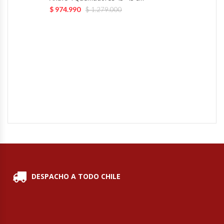
$
974.990
$
1.279.000
Hornos Turbos / Convectores
Hornos Industriales
Laminadora De Masas
Lavafondos
Lavavajillas
Licuadoras Industriales
Mesones De Trabajo
DESPACHO A TODO CHILE
Mesones Refrigerados
Mesones Saladette