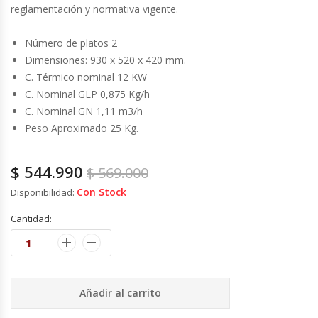
Cutters
reglamentación y normativa vigente.
Dispensadores De Salsas
Número de platos 2
Dimensiones: 930 x 520 x 420 mm.
Embutidoras
C. Térmico nominal 12 KW
C. Nominal GLP 0,875 Kg/h
C. Nominal GN 1,11 m3/h
Estanterías Y Repisas
Peso Aproximado 25 Kg.
Exhibidoras De Productos Calientes
$
544.990
$
569.000
Expendedoras De Jugo
Con Stock
Disponibilidad:
Cantidad:
Exprimidor De Naranjas
Exprimidoras De Cítricos
Añadir al carrito
Extractoras De Jugos