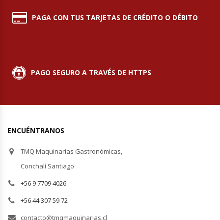
Hornos Turbos / Convectores
PAGA CON TUS TARJETAS DE CRÉDITO O DÉBITO
Hornos Industriales
Laminadora De Masas
PAGO SEGURO A TRAVÉS DE HTTPS
Lavafondos
Lavavajillas
ENCUÉNTRANOS
Licuadoras Industriales
TMQ Maquinarias Gastronómicas,
Mesones De Trabajo
Conchalí Santiago
+56 9 7709 4026
Mesones Refrigerados
+56 44 307 59 72
Mesones Saladette
contacto@tmqmaquinarias.cl