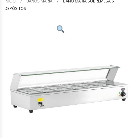
INICIO
BAÑOS MARÍA
BAÑO MARÍA SOBREMESA 6
DEPÓSITOS
Barquilleras
Batidoras
Bolsas De Sellado Al Vacío
Cafeteras
Calentadores De Platos
Cámaras Fermentadoras
Campanas Industriales
Carros Bandejeros
Cocedoras De Pastas