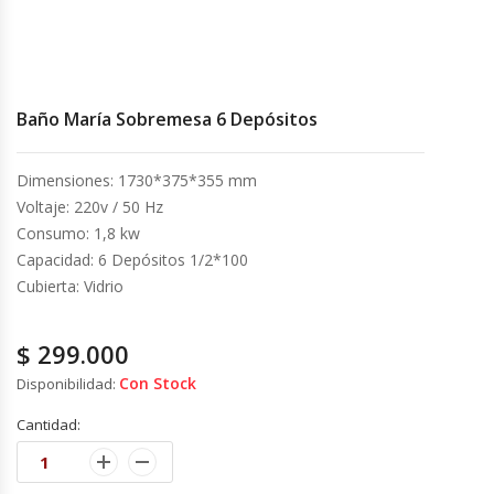
Cocinas Industriales
Encimeras Eléctricas
Baño María Sobremesa 6 Depósitos
Congeladoras Tapa De Vidrio
Dimensiones: 1730*375*355 mm
Voltaje: 220v / 50 Hz
Congeladoras Tapa Dura
Consumo: 1,8 kw
Capacidad: 6 Depósitos 1/2*100
Congeladores Verticales
Cubierta: Vidrio
Coolers / Visicoolers
$
299.000
Con Stock
Disponibilidad:
Cortadoras De Fiambre
Cantidad:
Cortadoras De Huesos