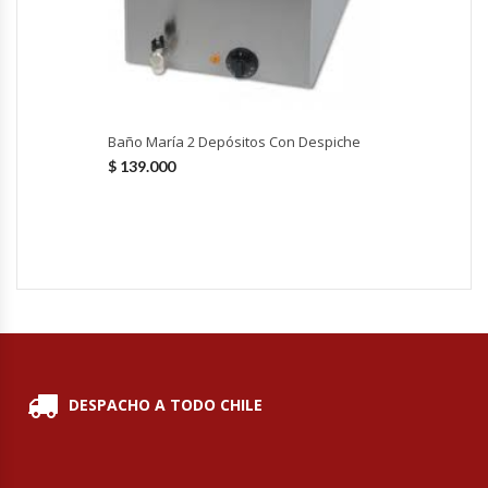
Fabricadoras De Hielo
Formadora De Pizza
Freidoras Industriales
Baño María 2 Depósitos Con Despiche
$
139.000
Frigobar
Granizadoras
Hervidores / Percoladores
Hornos A Piso Y Pizzeros
DESPACHO A TODO CHILE
Hornos Cocción Acelerada
Hornos Eléctricos