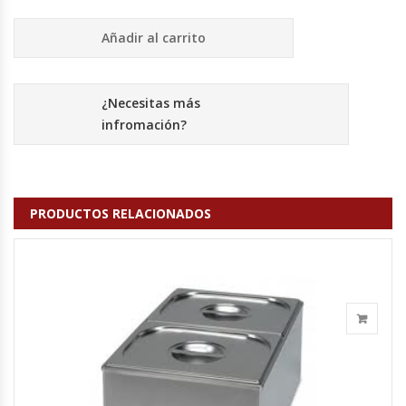
Cutters
Añadir al carrito
Dispensadores De Salsas
Embutidoras
¿Necesitas más
infromación?
Estanterías Y Repisas
Exhibidoras De Productos Calientes
PRODUCTOS RELACIONADOS
Expendedoras De Jugo
Exprimidor De Naranjas
Exprimidoras De Cítricos
Extractoras De Jugos