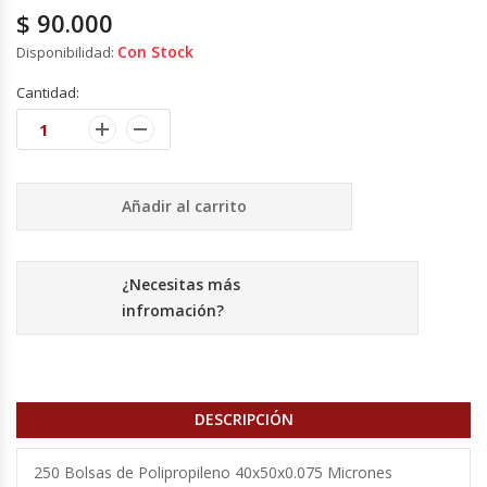
$
90.000
Cocinas Industriales
Con Stock
Disponibilidad:
Cantidad:
Encimeras Eléctricas
Congeladoras Tapa De Vidrio
Añadir al carrito
Congeladoras Tapa Dura
Congeladores Verticales
¿Necesitas más
infromación?
Coolers / Visicoolers
Cortadoras De Fiambre
DESCRIPCIÓN
Cortadoras De Huesos
250 Bolsas de Polipropileno 40x50x0.075 Micrones