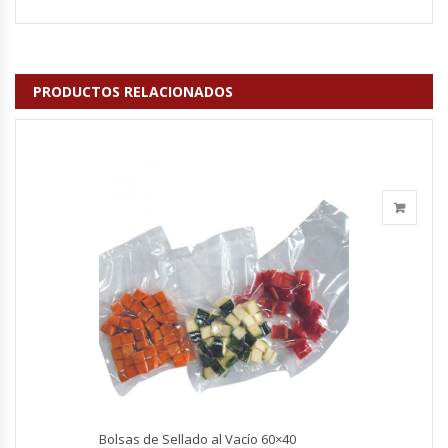
Cutters
Dispensadores De Salsas
PRODUCTOS RELACIONADOS
Embutidoras
Estanterías Y Repisas
Exhibidoras De Productos Calientes
Expendedoras De Jugo
Exprimidor De Naranjas
Exprimidoras De Cítricos
Extractoras De Jugos
Bolsas de Sellado al Vacío 60×40