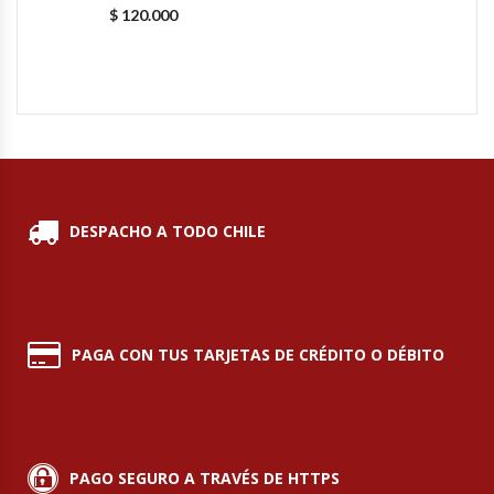
$
120.000
Fabricadoras De Hielo
Formadora De Pizza
Freidoras Industriales
Frigobar
DESPACHO A TODO CHILE
Granizadoras
Hervidores / Percoladores
PAGA CON TUS TARJETAS DE CRÉDITO O DÉBITO
Hornos A Piso Y Pizzeros
Hornos Cocción Acelerada
Hornos Eléctricos
PAGO SEGURO A TRAVÉS DE HTTPS