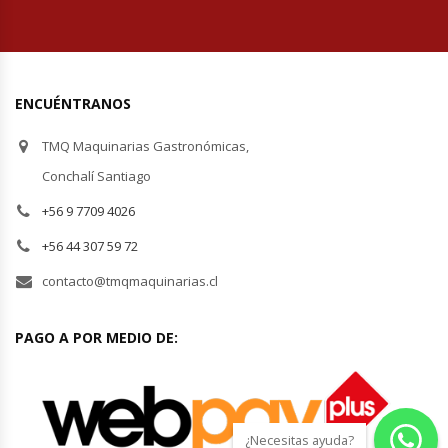
Hornos Turbos / Convectores
Hornos Industriales
ENCUÉNTRANOS
Laminadora De Masas
TMQ Maquinarias Gastronómicas,
Conchalí Santiago
Lavafondos
+56 9 7709 4026
Lavavajillas
+56 44 307 59 72
contacto@tmqmaquinarias.cl
Licuadoras Industriales
Mesones De Trabajo
PAGO A POR MEDIO DE:
Mesones Refrigerados
Mesones Saladette
¿Necesitas ayuda?