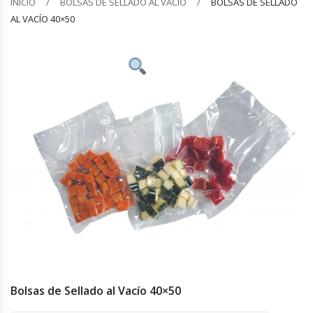
INICIO
BOLSAS DE SELLADO AL VACÍO
BOLSAS DE SELLADO
AL VACÍO 40×50
Barquilleras
Batidoras
Bolsas De Sellado Al Vacío
Cafeteras
Calentadores De Platos
Cámaras Fermentadoras
Campanas Industriales
Carros Bandejeros
Bolsas de Sellado al Vacío 40×50
Cocedoras De Pastas