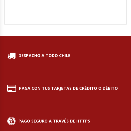
Fabricadoras De Hielo
Formadora De Pizza
Freidoras Industriales
Frigobar
DESPACHO A TODO CHILE
Granizadoras
Hervidores / Percoladores
PAGA CON TUS TARJETAS DE CRÉDITO O DÉBITO
Hornos A Piso Y Pizzeros
Hornos Cocción Acelerada
PAGO SEGURO A TRAVÉS DE HTTPS
Hornos Eléctricos