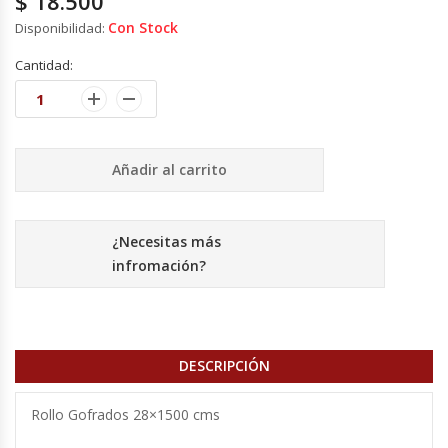
$
18.500
Con Stock
Disponibilidad:
Cocinas Industriales
Cantidad:
Encimeras Eléctricas
Congeladoras Tapa De Vidrio
Añadir al carrito
Congeladoras Tapa Dura
¿Necesitas más
Congeladores Verticales
infromación?
Coolers / Visicoolers
Cortadoras De Fiambre
DESCRIPCIÓN
Cortadoras De Huesos
Rollo Gofrados 28×1500 cms