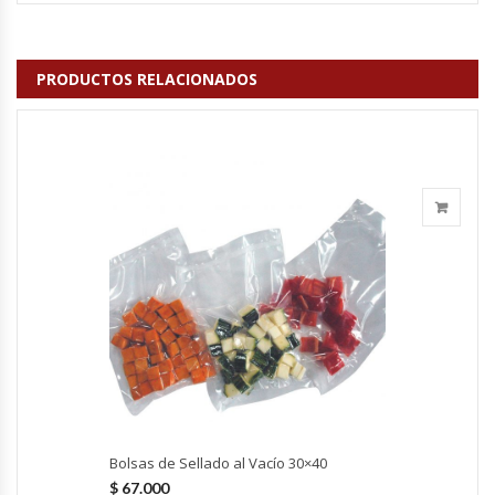
Cutters
Dispensadores De Salsas
PRODUCTOS RELACIONADOS
Embutidoras
Estanterías Y Repisas
Exhibidoras De Productos Calientes
Expendedoras De Jugo
Exprimidor De Naranjas
Exprimidoras De Cítricos
Extractoras De Jugos
Bolsas de Sellado al Vacío 30×40
$
67.000