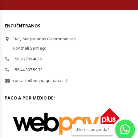
Hornos Turbos / Convectores
Hornos Industriales
ENCUÉNTRANOS
TMQ Maquinarias Gastronómicas,
Laminadora De Masas
Conchalí Santiago
Lavafondos
+56 9 7709 4026
+56 44 307 59 72
Lavavajillas
contacto@tmqmaquinarias.cl
Licuadoras Industriales
PAGO A POR MEDIO DE:
Mesones De Trabajo
Mesones Refrigerados
¿Necesitas ayuda?
Mesones Saladette