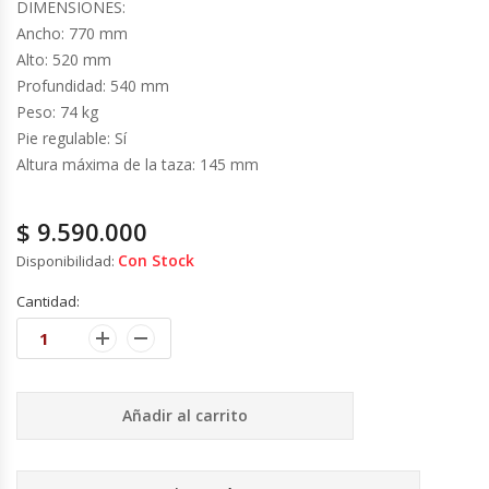
Cutters
DIMENSIONES:
Ancho: 770 mm
Alto: 520 mm
Dispensadores De Salsas
Profundidad: 540 mm
Peso: 74 kg
Embutidoras
Pie regulable: Sí
Altura máxima de la taza: 145 mm
Estanterías Y Repisas
$
9.590.000
Exhibidoras De Productos Calientes
Con Stock
Disponibilidad:
Expendedoras De Jugo
Cantidad:
Exprimidor De Naranjas
Exprimidoras De Cítricos
Añadir al carrito
Extractoras De Jugos