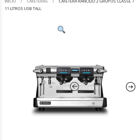
INICIO
CAFETERAS
CAFETERA RANCILIO 2 GRUPOS CLASSE 7
11 LITROS USB TALL
Barquilleras
Batidoras
Bolsas De Sellado Al Vacío
Cafeteras
Calentadores De Platos
Cámaras Fermentadoras
Campanas Industriales
Carros Bandejeros
Cocedoras De Pastas