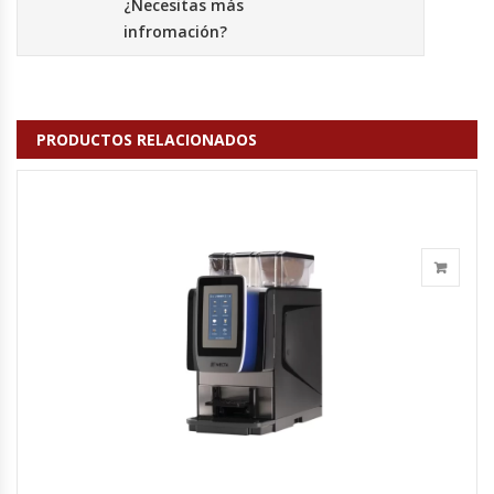
¿Necesitas más
Fabricadoras De Hielo
infromación?
Formadora De Pizza
Freidoras Industriales
PRODUCTOS RELACIONADOS
Frigobar
Granizadoras
Hervidores / Percoladores
Hornos A Piso Y Pizzeros
Hornos Cocción Acelerada
Hornos Eléctricos