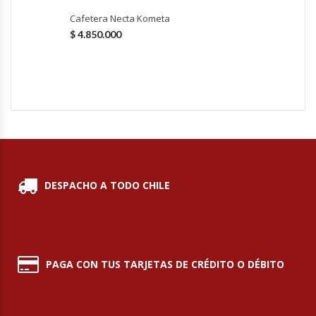
Cafetera Necta Kometa
Hornos Turbos / Convectores
$
4.850.000
Hornos Industriales
Laminadora De Masas
Lavafondos
Lavavajillas
DESPACHO A TODO CHILE
Licuadoras Industriales
Mesones De Trabajo
PAGA CON TUS TARJETAS DE CRÉDITO O DÉBITO
Mesones Refrigerados
Mesones Saladette