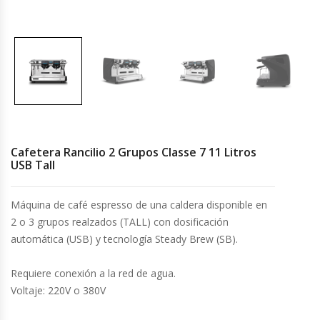
Cocinas Industriales
Encimeras Eléctricas
Congeladoras Tapa De Vidrio
Congeladoras Tapa Dura
Cafetera Rancilio 2 Grupos Classe 7 11 Litros
USB Tall
Congeladores Verticales
Máquina de café espresso de una caldera disponible en
Coolers / Visicoolers
2 o 3 grupos realzados (TALL) con dosificación
automática (USB) y tecnología Steady Brew (SB).
Cortadoras De Fiambre
Requiere conexión a la red de agua.
Cortadoras De Huesos
Voltaje: 220V o 380V