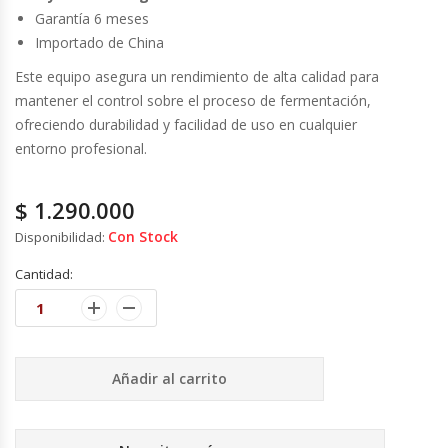
Cutters
Garantía 6 meses
Importado de China
Dispensadores De Salsas
Este equipo asegura un rendimiento de alta calidad para
mantener el control sobre el proceso de fermentación,
Embutidoras
ofreciendo durabilidad y facilidad de uso en cualquier
entorno profesional.
Estanterías Y Repisas
$
1.290.000
Exhibidoras De Productos Calientes
Con Stock
Disponibilidad:
Expendedoras De Jugo
Cantidad:
Exprimidor De Naranjas
Exprimidoras De Cítricos
Añadir al carrito
Extractoras De Jugos