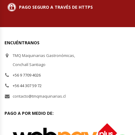
PAGO SEGURO A TRAVÉS DE HTTPS
Planchas Churrasqueras
Procesadoras De Alimentos
ENCUÉNTRANOS
Puntos De Venta
TMQ Maquinarias Gastronómicas,
Rallador De Pan
Conchalí Santiago
+56 9 7709 4026
Ralladoras De Queso
+56 44 307 59 72
Rebanadoras De Pan De Molde
contacto@tmqmaquinarias.cl
Refrigeradores Industriales
PAGO A POR MEDIO DE:
Repuestos Hornos Turbos