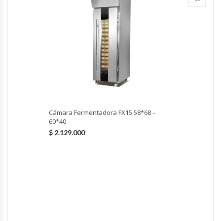
Hornos Turbos / Convectores
Hornos Industriales
Laminadora De Masas
Lavafondos
Cámara Fermentadora FX15 58*68 –
Lavavajillas
60*40
$
2.129.000
Licuadoras Industriales
Mesones De Trabajo
Mesones Refrigerados
Mesones Saladette