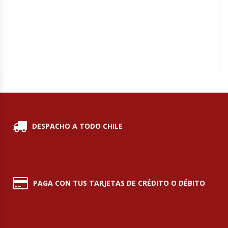
Módulos De Acero Inoxidable
Moledoras De Carne
Molinillos Para Café
Mural De Lácteos
Ofertas Del Mes
DESPACHO A TODO CHILE
Ollas Arroceras
Ovilladoras – Divisoras De Masa
PAGA CON TUS TARJETAS DE CRÉDITO O DÉBITO
Peladora De Papas
Picador De Hielo