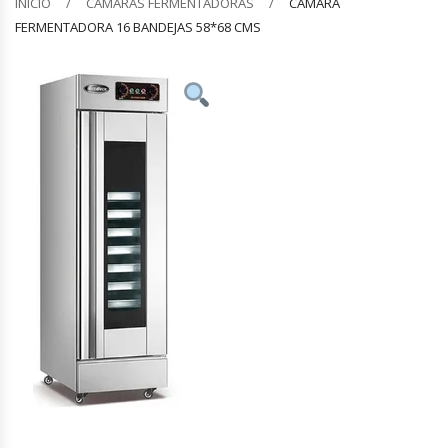
INICIO
CÁMARAS FERMENTADORAS
CÁMARA
FERMENTADORA 16 BANDEJAS 58*68 CMS
Barquilleras
Batidoras
Bolsas De Sellado Al Vacío
Cafeteras
Calentadores De Platos
Cámaras Fermentadoras
Campanas Industriales
Carros Bandejeros
Cocedoras De Pastas