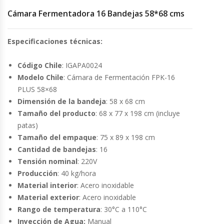
Cámara Fermentadora 16 Bandejas 58*68 cms
Cocinas Industriales
Especificaciones técnicas:
Encimeras Eléctricas
Código Chile
: IGAPA0024
Congeladoras Tapa De Vidrio
Modelo Chile
: Cámara de Fermentación FPK-16
PLUS 58×68
Congeladoras Tapa Dura
Dimensión de la bandeja
: 58 x 68 cm
Tamaño del producto
: 68 x 77 x 198 cm (incluye
Congeladores Verticales
patas)
Tamaño del empaque
: 75 x 89 x 198 cm
Cantidad de bandejas
: 16
Coolers / Visicoolers
Tensión nominal
: 220V
Producción
: 40 kg/hora
Cortadoras De Fiambre
Material interior
: Acero inoxidable
Material exterior
: Acero inoxidable
Cortadoras De Huesos
Rango de temperatura
: 30°C a 110°C
Inyección de Agua:
Manual