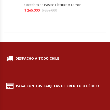
Fabricadoras De Hielo
Cocedora de Pastas Eléctrica 6 Tachos
$
265.000
$
289.000
Formadora De Pizza
Freidoras Industriales
Frigobar
Granizadoras
DESPACHO A TODO CHILE
Hervidores / Percoladores
Hornos A Piso Y Pizzeros
PAGA CON TUS TARJETAS DE CRÉDITO O DÉBITO
Hornos Cocción Acelerada
Hornos Eléctricos