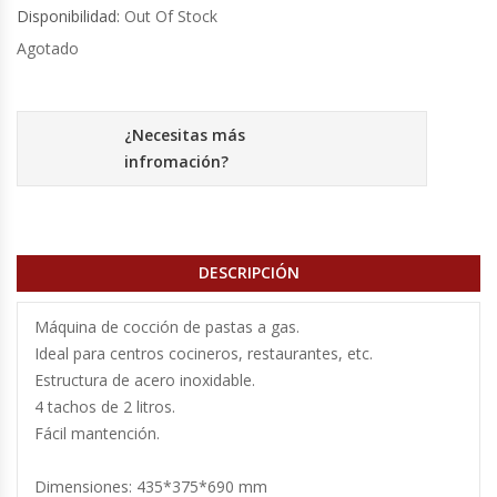
Disponibilidad:
Out Of Stock
Agotado
Cocinas Industriales
Encimeras Eléctricas
¿Necesitas más
infromación?
Congeladoras Tapa De Vidrio
Congeladoras Tapa Dura
DESCRIPCIÓN
Congeladores Verticales
Máquina de cocción de pastas a gas.
Coolers / Visicoolers
Ideal para centros cocineros, restaurantes, etc.
Estructura de acero inoxidable.
Cortadoras De Fiambre
4 tachos de 2 litros.
Fácil mantención.
Cortadoras De Huesos
Dimensiones: 435*375*690 mm