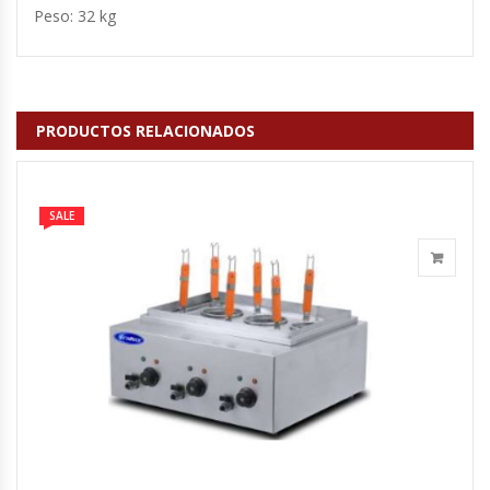
Cutters
Peso: 32 kg
Dispensadores De Salsas
Embutidoras
PRODUCTOS RELACIONADOS
Estanterías Y Repisas
SALE
Exhibidoras De Productos Calientes
Expendedoras De Jugo
Exprimidor De Naranjas
Exprimidoras De Cítricos
Extractoras De Jugos