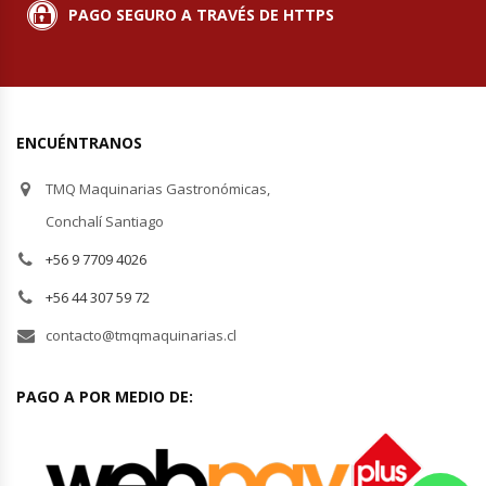
PAGO SEGURO A TRAVÉS DE HTTPS
Hornos Turbos / Convectores
Hornos Industriales
Laminadora De Masas
ENCUÉNTRANOS
TMQ Maquinarias Gastronómicas,
Lavafondos
Conchalí Santiago
Lavavajillas
+56 9 7709 4026
+56 44 307 59 72
Licuadoras Industriales
contacto@tmqmaquinarias.cl
Mesones De Trabajo
PAGO A POR MEDIO DE:
Mesones Refrigerados
Mesones Saladette