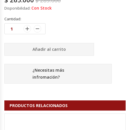
$
289.000
Cutters
Con Stock
Disponibilidad:
Dispensadores De Salsas
Cantidad:
Embutidoras
Estanterías Y Repisas
Añadir al carrito
Exhibidoras De Productos Calientes
¿Necesitas más
Expendedoras De Jugo
infromación?
Exprimidor De Naranjas
Exprimidoras De Cítricos
PRODUCTOS RELACIONADOS
Extractoras De Jugos