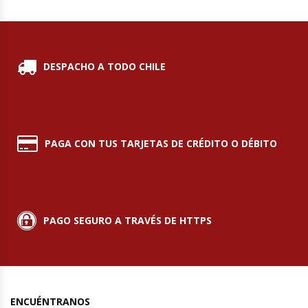
Hornos Turbos / Convectores
Hornos Industriales
DESPACHO A TODO CHILE
Laminadora De Masas
Lavafondos
PAGA CON TUS TARJETAS DE CRÉDITO O DÉBITO
Lavavajillas
Licuadoras Industriales
PAGO SEGURO A TRAVÉS DE HTTPS
Mesones De Trabajo
Mesones Refrigerados
Mesones Saladette
ENCUÉNTRANOS