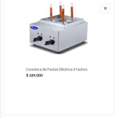
Fabricadoras De Hielo
Formadora De Pizza
Freidoras Industriales
Frigobar
Granizadoras
Cocedora de Pastas Eléctrica 4 Tachos
Hervidores / Percoladores
$
189.000
Hornos A Piso Y Pizzeros
Hornos Cocción Acelerada
Hornos Eléctricos