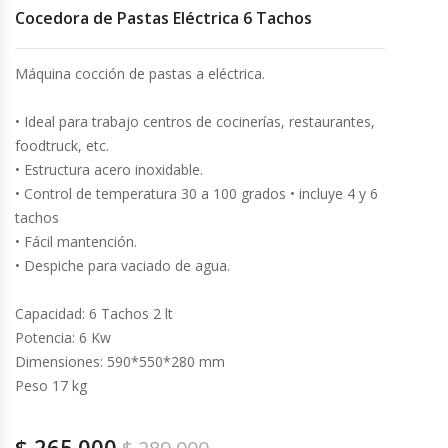
Cocedora de Pastas Eléctrica 6 Tachos
Cocinas Industriales
Máquina cocción de pastas a eléctrica.
Encimeras Eléctricas
• Ideal para trabajo centros de cocinerías, restaurantes,
foodtruck, etc.
Congeladoras Tapa De Vidrio
• Estructura acero inoxidable.
• Control de temperatura 30 a 100 grados • incluye 4 y 6
Congeladoras Tapa Dura
tachos
• Fácil mantención.
Congeladores Verticales
• Despiche para vaciado de agua.
Coolers / Visicoolers
Capacidad: 6 Tachos 2 lt
Potencia: 6 Kw
Cortadoras De Fiambre
Dimensiones: 590*550*280 mm
Peso 17 kg
Cortadoras De Huesos
$
265.000