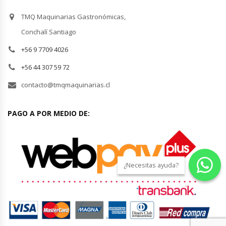
TMQ Maquinarias Gastronómicas,
Módulos De Acero Inoxidable
Conchalí Santiago
Moledoras De Carne
+56 9 7709 4026
+56 44 307 59 72
Molinillos Para Café
contacto@tmqmaquinarias.cl
Mural De Lácteos
PAGO A POR MEDIO DE:
Ofertas Del Mes
Ollas Arroceras
¿Necesitas ayuda?
Ovilladoras – Divisoras De Masa
Peladora De Papas
Picador De Hielo