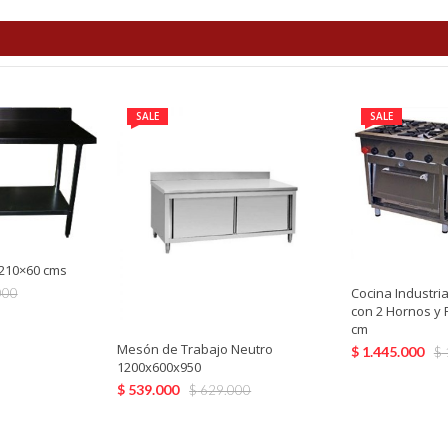
SALE
SALE
210×60 cms
Cocina Industr
000
con 2 Hornos y 
cm
Mesón de Trabajo Neutro
$
1.445.000
$
1200x600x950
$
539.000
$
629.000