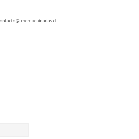
 contacto@tmqmaquinarias.cl