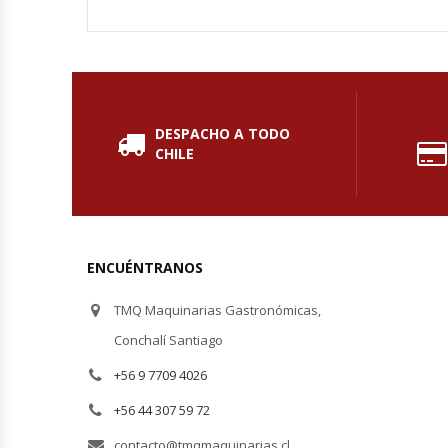
Hornos Turbos / Convectores
Hornos Industriales
Laminadora De Masas
DESPACHO A TODO
CHILE
Lavafondos
Lavavajillas
ENCUÉNTRANOS
Licuadoras Industriales
TMQ Maquinarias Gastronómicas,
Mesones De Trabajo
Conchalí Santiago
+56 9 7709 4026
Mesones Refrigerados
+56 44 307 59 72
Mesones Saladette
contacto@tmqmaquinarias.cl