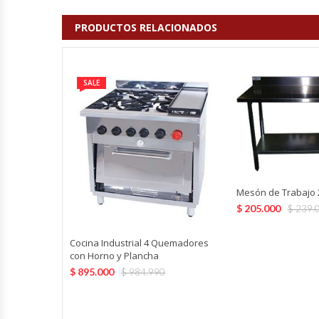
Fabricadoras De Hielo
PRODUCTOS RELACIONADOS
Formadora De Pizza
SALE
Freidoras Industriales
Frigobar
Granizadoras
Mesón de Trabajo 
Hervidores / Percoladores
$
205.000
$
239.
Hornos A Piso Y Pizzeros
Cocina Industrial 4 Quemadores
con Horno y Plancha
Hornos Cocción Acelerada
$
895.000
$
984.990
Hornos Eléctricos