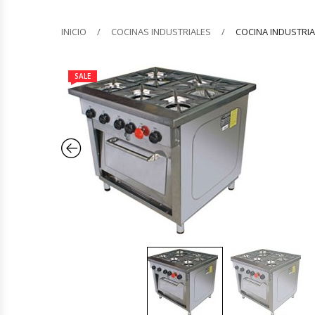
Barquilleras
INICIO
COCINAS INDUSTRIALES
COCINA INDUSTRI
Batidoras
SALE
Bolsas De Sellado Al Vacío
Cafeteras
Calentadores De Platos
Cámaras Fermentadoras
Campanas Industriales
Carros Bandejeros
Cocedoras De Pastas