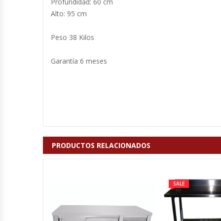
Profundidad: 60 cm
Cutters
Alto: 95 cm
Dispensadores De Salsas
Peso 38 Kilos
Embutidoras
Garantía 6 meses
Estanterías Y Repisas
Exhibidoras De Productos Calientes
Expendedoras De Jugo
PRODUCTOS RELACIONADOS
Exprimidor De Naranjas
Exprimidoras De Cítricos
SALE
Extractoras De Jugos