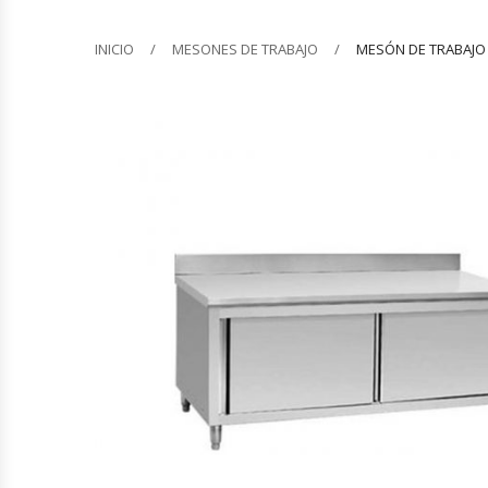
Barquilleras
INICIO
MESONES DE TRABAJO
MESÓN DE TRABAJO
Batidoras
Bolsas De Sellado Al Vacío
Cafeteras
Calentadores De Platos
Cámaras Fermentadoras
Campanas Industriales
Carros Bandejeros
Cocedoras De Pastas