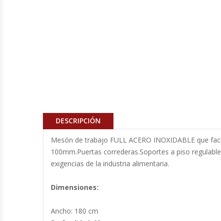
Cocinas Industriales
Encimeras Eléctricas
Congeladoras Tapa De Vidrio
Congeladoras Tapa Dura
DESCRIPCIÓN
Congeladores Verticales
Mesón de trabajo FULL ACERO INOXIDABLE que facilita
Coolers / Visicoolers
100mm.Puertas correderas.Soportes a piso regulables.
exigencias de la industria alimentaria.
Cortadoras De Fiambre
Dimensiones:
Cortadoras De Huesos
Ancho: 180 cm