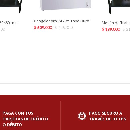
Congeladora 745 Lts Tapa Dura
60×60 cms
Mesón de Traba
$
609.000
$
725.000
$
199.000
000
$
21
PAGA CON TUS
PAGO SEGURO A
TARJETAS DE CRÉDITO
TRAVÉS DE HTTPS
O DÉBITO