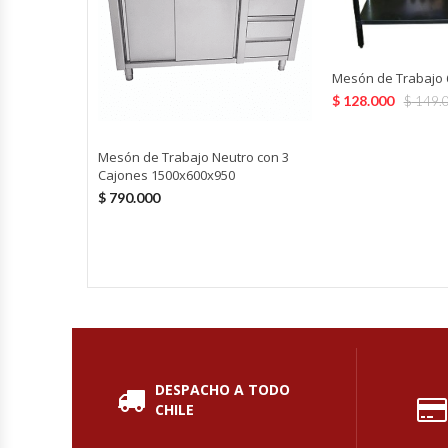
Fabricadoras De Hielo
Formadora De Pizza
Mesón de Trabajo 
$
128.000
$
149.
Freidoras Industriales
Mesón de Trabajo Neutro con 3
Frigobar
Cajones 1500x600x950
$
790.000
Granizadoras
Hervidores / Percoladores
Hornos A Piso Y Pizzeros
Hornos Cocción Acelerada
DESPACHO A TODO
CHILE
Hornos Eléctricos