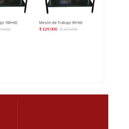
jo 180×60
Mesón de Trabajo 90×60
$
129.000
9.000
$
165.000
Cocina Indus
con Horno
$
665.000