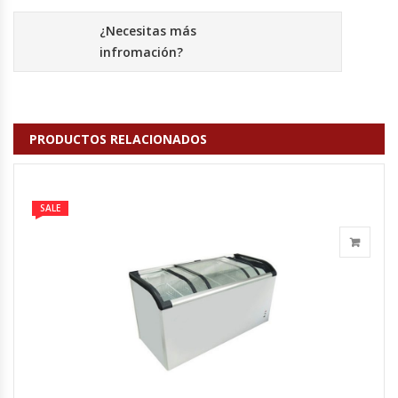
Fabricadoras De Hielo
¿Necesitas más
infromación?
Formadora De Pizza
Freidoras Industriales
PRODUCTOS RELACIONADOS
Frigobar
Granizadoras
SALE
Hervidores / Percoladores
Hornos A Piso Y Pizzeros
Hornos Cocción Acelerada
Hornos Eléctricos