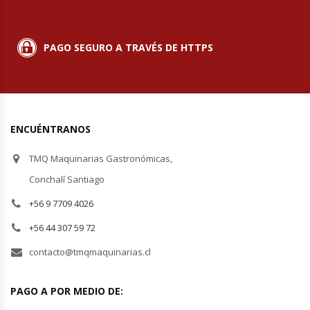
Módulos De Acero Inoxidable
PAGO SEGURO A TRAVÉS DE HTTPS
Moledoras De Carne
Molinillos Para Café
ENCUÉNTRANOS
Mural De Lácteos
TMQ Maquinarias Gastronómicas,
Ofertas Del Mes
Conchalí Santiago
Ollas Arroceras
+56 9 7709 4026
+56 44 307 59 72
Ovilladoras – Divisoras De Masa
contacto@tmqmaquinarias.cl
Peladora De Papas
PAGO A POR MEDIO DE:
Picador De Hielo