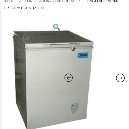
INICIO
CONGELADORAS TAPA DURA
CONGELADORA 100
LTS TAPA DURA BZ-100
Barquilleras
Batidoras
Bolsas De Sellado Al Vacío
Cafeteras
Calentadores De Platos
Cámaras Fermentadoras
Campanas Industriales
Carros Bandejeros
Cocedoras De Pastas