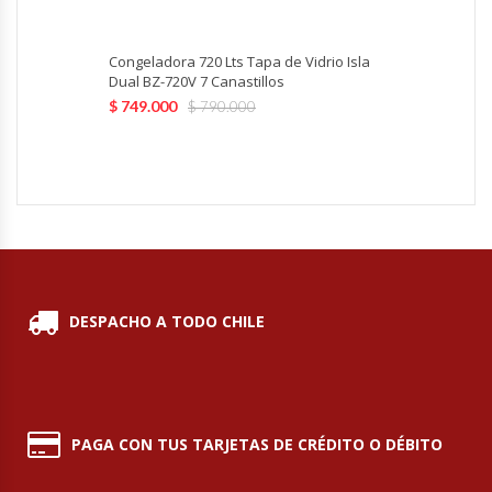
Hornos Turbos / Convectores
Congeladora 720 Lts Tapa de Vidrio Isla
Dual BZ-720V 7 Canastillos
Hornos Industriales
$
749.000
$
790.000
Laminadora De Masas
Lavafondos
Lavavajillas
Licuadoras Industriales
DESPACHO A TODO CHILE
Mesones De Trabajo
Mesones Refrigerados
PAGA CON TUS TARJETAS DE CRÉDITO O DÉBITO
Mesones Saladette