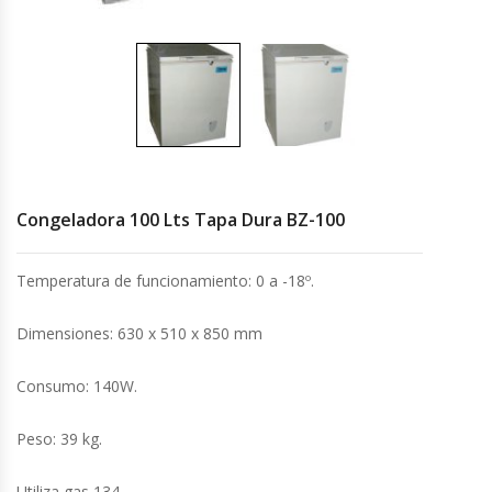
Cocinas Industriales
Encimeras Eléctricas
Congeladoras Tapa De Vidrio
Congeladora 100 Lts Tapa Dura BZ-100
Congeladoras Tapa Dura
Congeladores Verticales
Temperatura de funcionamiento: 0 a -18º.
Coolers / Visicoolers
Dimensiones: 630 x 510 x 850 mm
Consumo: 140W.
Cortadoras De Fiambre
Peso: 39 kg.
Cortadoras De Huesos
Utiliza gas 134.