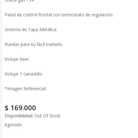
Cutters
Panel de control frontal con termostato de regulación.
Dispensadores De Salsas
Sistema de Tapa Metálica.
Embutidoras
Ruedas para su fácil traslado.
Estanterías Y Repisas
Incluye llave.
Exhibidoras De Productos Calientes
Incluye 1 canastillo.
Expendedoras De Jugo
*Imagen Referencial.
Exprimidor De Naranjas
$
169.000
Exprimidoras De Cítricos
Disponibilidad:
Out Of Stock
Agotado
Extractoras De Jugos