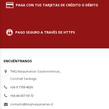
PAGA CON TUS TARJETAS DE CRÉDITO O DÉBITO
Módulos De Acero Inoxidable
Moledoras De Carne
PAGO SEGURO A TRAVÉS DE HTTPS
Molinillos Para Café
Mural De Lácteos
Ofertas Del Mes
ENCUÉNTRANOS
TMQ Maquinarias Gastronómicas,
Ollas Arroceras
Conchalí Santiago
Ovilladoras – Divisoras De Masa
+56 9 7709 4026
+56 44 307 59 72
Peladora De Papas
contacto@tmqmaquinarias.cl
Picador De Hielo