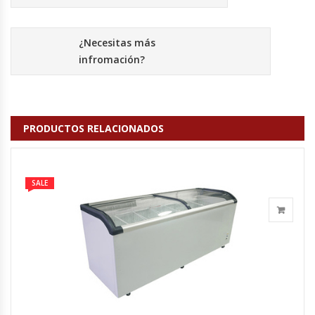
Fabricadoras De Hielo
¿Necesitas más
Formadora De Pizza
infromación?
Freidoras Industriales
Frigobar
PRODUCTOS RELACIONADOS
Granizadoras
SALE
Hervidores / Percoladores
Hornos A Piso Y Pizzeros
Hornos Cocción Acelerada
Hornos Eléctricos