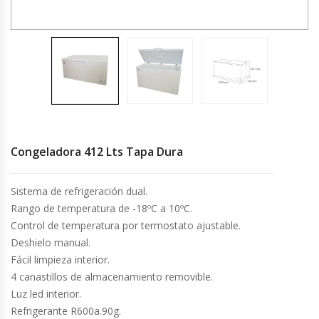
Cocinas Industriales
Encimeras Eléctricas
Congeladoras Tapa De Vidrio
Congeladoras Tapa Dura
Congeladora 412 Lts Tapa Dura
Congeladores Verticales
Sistema de refrigeración dual.
Rango de temperatura de -18ºC a 10ºC.
Coolers / Visicoolers
Control de temperatura por termostato ajustable.
Deshielo manual.
Cortadoras De Fiambre
Fácil limpieza interior.
4 canastillos de almacenamiento removible.
Cortadoras De Huesos
Luz led interior.
Refrigerante R600a.90g.