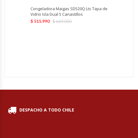
Hornos Turbos / Convectores
Congeladora Maigas SD520Q Lts Tapa de
Vidrio Isla Dual 5 Canastillos
$
515.990
$
669.000
Hornos Industriales
Laminadora De Masas
Lavafondos
Lavavajillas
Licuadoras Industriales
Mesones De Trabajo
DESPACHO A TODO CHILE
Mesones Refrigerados
Mesones Saladette