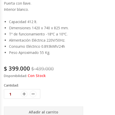
Cutters
Puerta con llave.
Interior blanco.
Dispensadores De Salsas
Capacidad 412 lt.
Embutidoras
Dimensiones 1420 x 740 x 825 mm.
Tº de funcionamiento -18ºC a 10ºC.
Alimentación Eléctrica 220V/50Hz.
Estanterías Y Repisas
Consumo Eléctrico 0.893kWh/24h
Peso Aproximado 55 Kg.
Exhibidoras De Productos Calientes
$
399.000
Expendedoras De Jugo
$
439.000
Con Stock
Disponibilidad:
Exprimidor De Naranjas
Cantidad:
Exprimidoras De Cítricos
Extractoras De Jugos
Añadir al carrito