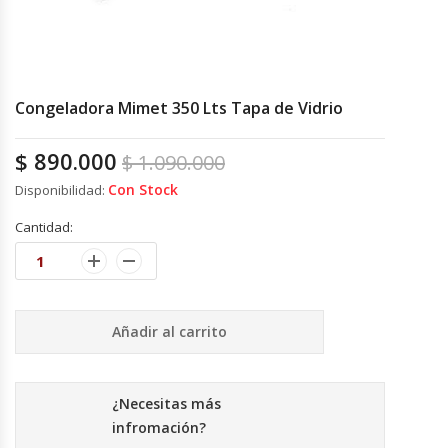
Cocinas Industriales
Encimeras Eléctricas
Congeladora Mimet 350 Lts Tapa de Vidrio
Congeladoras Tapa De Vidrio
$
890.000
$
1.090.000
Con Stock
Disponibilidad:
Congeladoras Tapa Dura
Cantidad:
Congeladores Verticales
Coolers / Visicoolers
Añadir al carrito
Cortadoras De Fiambre
Cortadoras De Huesos
¿Necesitas más
infromación?