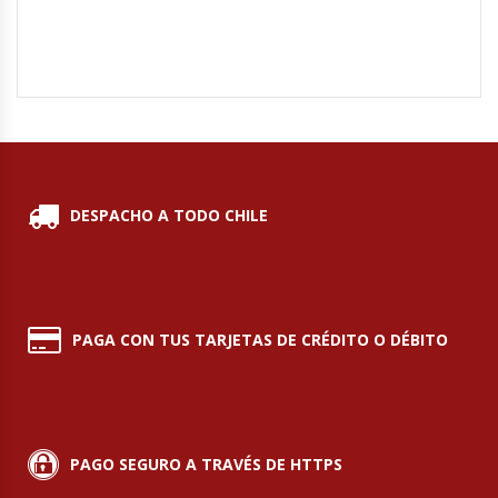
Módulos De Acero Inoxidable
Moledoras De Carne
Molinillos Para Café
Mural De Lácteos
DESPACHO A TODO CHILE
Ofertas Del Mes
Ollas Arroceras
PAGA CON TUS TARJETAS DE CRÉDITO O DÉBITO
Ovilladoras – Divisoras De Masa
Peladora De Papas
PAGO SEGURO A TRAVÉS DE HTTPS
Picador De Hielo