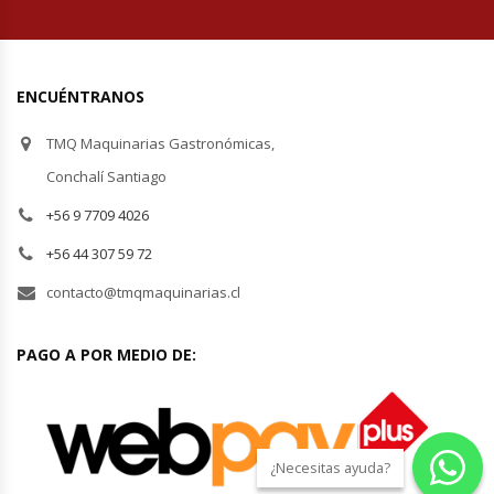
Planchas Churrasqueras
ENCUÉNTRANOS
Procesadoras De Alimentos
TMQ Maquinarias Gastronómicas,
Puntos De Venta
Conchalí Santiago
+56 9 7709 4026
Rallador De Pan
+56 44 307 59 72
Ralladoras De Queso
contacto@tmqmaquinarias.cl
Rebanadoras De Pan De Molde
PAGO A POR MEDIO DE:
Refrigeradores Industriales
Repuestos Hornos Turbos
¿Necesitas ayuda?