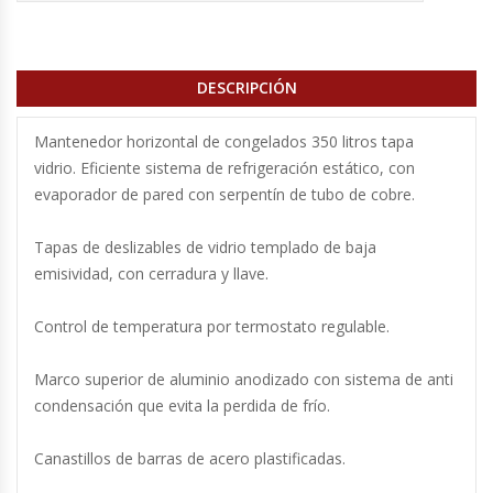
Cutters
Dispensadores De Salsas
DESCRIPCIÓN
Embutidoras
Mantenedor horizontal de congelados 350 litros tapa
vidrio. Eficiente sistema de refrigeración estático, con
Estanterías Y Repisas
evaporador de pared con serpentí­n de tubo de cobre.
Exhibidoras De Productos Calientes
Tapas de deslizables de vidrio templado de baja
emisividad, con cerradura y llave.
Expendedoras De Jugo
Control de temperatura por termostato regulable.
Exprimidor De Naranjas
Marco superior de aluminio anodizado con sistema de anti
Exprimidoras De Cítricos
condensación que evita la perdida de frío.
Extractoras De Jugos
Canastillos de barras de acero plastificadas.