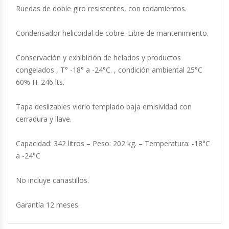
Ruedas de doble giro resistentes, con rodamientos.
Fabricadoras De Hielo
Condensador helicoidal de cobre. Libre de mantenimiento.
Formadora De Pizza
Conservación y exhibición de helados y productos
Freidoras Industriales
congelados , T° -18° a -24°C. , condición ambiental 25°C
60% H. 246 lts.
Frigobar
Tapa deslizables vidrio templado baja emisividad con
Granizadoras
cerradura y llave.
Hervidores / Percoladores
Capacidad: 342 litros – Peso: 202 kg. – Temperatura: -18°C
a -24°C
Hornos A Piso Y Pizzeros
No incluye canastillos.
Hornos Cocción Acelerada
Garantía 12 meses.
Hornos Eléctricos