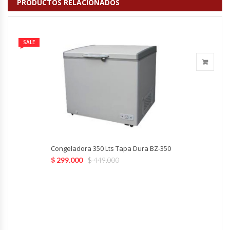
PRODUCTOS RELACIONADOS
Fabricadoras De Hielo
Formadora De Pizza
SALE
Freidoras Industriales
Frigobar
Granizadoras
Hervidores / Percoladores
Congeladora 350 Lts Tapa Dura BZ-350
$
299.000
$
449.000
Hornos A Piso Y Pizzeros
Hornos Cocción Acelerada
Hornos Eléctricos