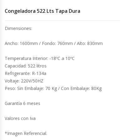
Congeladora 522 Lts Tapa Dura
Cocinas Industriales
Dimensiones:
Encimeras Eléctricas
Ancho: 1600mm / Fondo: 760mm / Alto: 830mm
Congeladoras Tapa De Vidrio
Temperatura Interior: -18ºC a 10ºC
Congeladoras Tapa Dura
Capacidad: 522 litros
Refrigerante: R-134a
Congeladores Verticales
Voltaje: 220V/50HZ
Peso: Sin Embalaje: 70 Kg / Con Embalaje: 80Kg
Coolers / Visicoolers
Garantía 6 meses
Cortadoras De Fiambre
Valores con Iva
Cortadoras De Huesos
*Imagen Referencial.