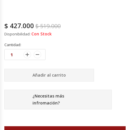
Cutters
Dispensadores De Salsas
$
427.000
$
519.000
Embutidoras
Con Stock
Disponibilidad:
Cantidad:
Estanterías Y Repisas
Exhibidoras De Productos Calientes
Añadir al carrito
Expendedoras De Jugo
Exprimidor De Naranjas
¿Necesitas más
infromación?
Exprimidoras De Cítricos
Extractoras De Jugos