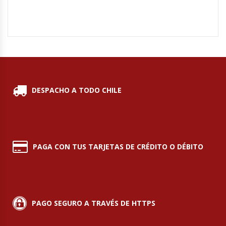
Hornos Turbos / Convectores
Hornos Industriales
Laminadora De Masas
DESPACHO A TODO CHILE
Lavafondos
Lavavajillas
Licuadoras Industriales
PAGA CON TUS TARJETAS DE CRÉDITO O DÉBITO
Mesones De Trabajo
Mesones Refrigerados
PAGO SEGURO A TRAVÉS DE HTTPS
Mesones Saladette