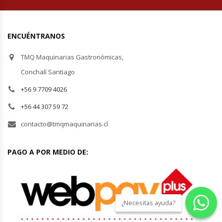
Módulos De Acero Inoxidable
ENCUÉNTRANOS
Moledoras De Carne
TMQ Maquinarias Gastronómicas,
Molinillos Para Café
Conchalí Santiago
+56 9 7709 4026
Mural De Lácteos
+56 44 307 59 72
Ofertas Del Mes
contacto@tmqmaquinarias.cl
Ollas Arroceras
PAGO A POR MEDIO DE:
Ovilladoras – Divisoras De Masa
Peladora De Papas
¿Necesitas ayuda?
Picador De Hielo