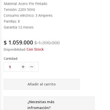
Material: Acero Pre Pintado
Fabricadoras De Hielo
Tensión: 220V 50Hz
Consumo eléctrico: 3 Amperes
Formadora De Pizza
Parrillas: 8
Garantía 12 meses
Freidoras Industriales
$
1.059.000
$
1.390.000
Frigobar
Con Stock
Disponibilidad:
Granizadoras
Cantidad:
Hervidores / Percoladores
Hornos A Piso Y Pizzeros
Añadir al carrito
Hornos Cocción Acelerada
¿Necesitas más
Hornos Eléctricos
infromación?