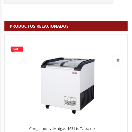
Hornos Turbos / Convectores
Hornos Industriales
PRODUCTOS RELACIONADOS
Laminadora De Masas
SALE
Lavafondos
Lavavajillas
Licuadoras Industriales
Mesones De Trabajo
Mesones Refrigerados
Mesones Saladette
Congeladora Maigas 163 Lts Tapa de