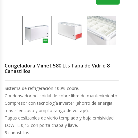
Cocinas Industriales
Encimeras Eléctricas
Congeladoras Tapa De Vidrio
Congeladoras Tapa Dura
Congeladora Mimet 580 Lts Tapa de Vidrio 8
Canastillos
Congeladores Verticales
Sistema de refrigeración 100% cobre.
Coolers / Visicoolers
Condensador helicoidal de cobre libre de mantenimiento.
Compresor con tecnología inverter (ahorro de energia,
Cortadoras De Fiambre
mas silencioso y amplio rango de voltaje).
Tapas deslizables de vidrio templado y baja emisividad
Cortadoras De Huesos
LOW- E 0,13 con porta chapa y llave.
8 canastillos.