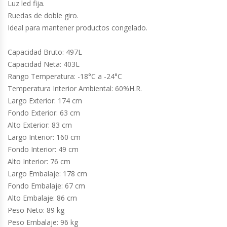
Cutters
Luz led fija.
Ruedas de doble giro.
Ideal para mantener productos congelado.
Dispensadores De Salsas
Capacidad Bruto: 497L
Embutidoras
Capacidad Neta: 403L
Rango Temperatura: -18°C a -24°C
Estanterías Y Repisas
Temperatura Interior Ambiental: 60%H.R.
Largo Exterior: 174 cm
Exhibidoras De Productos Calientes
Fondo Exterior: 63 cm
Alto Exterior: 83 cm
Expendedoras De Jugo
Largo Interior: 160 cm
Fondo Interior: 49 cm
Exprimidor De Naranjas
Alto Interior: 76 cm
Largo Embalaje: 178 cm
Exprimidoras De Cítricos
Fondo Embalaje: 67 cm
Alto Embalaje: 86 cm
Extractoras De Jugos
Peso Neto: 89 kg
Peso Embalaje: 96 kg