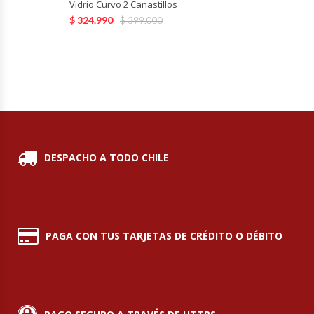
Vidrio Curvo 2 Canastillos
$
324.990
$
399.000
Módulos De Acero Inoxidable
Moledoras De Carne
Molinillos Para Café
Mural De Lácteos
DESPACHO A TODO CHILE
Ofertas Del Mes
Ollas Arroceras
PAGA CON TUS TARJETAS DE CRÉDITO O DÉBITO
Ovilladoras – Divisoras De Masa
Peladora De Papas
Picador De Hielo