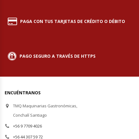
Módulos De Acero Inoxidable
PAGA CON TUS TARJETAS DE CRÉDITO O DÉBITO
Moledoras De Carne
Molinillos Para Café
PAGO SEGURO A TRAVÉS DE HTTPS
Mural De Lácteos
Ofertas Del Mes
Ollas Arroceras
ENCUÉNTRANOS
TMQ Maquinarias Gastronómicas,
Ovilladoras – Divisoras De Masa
Conchalí Santiago
Peladora De Papas
+56 9 7709 4026
+56 44 307 59 72
Picador De Hielo