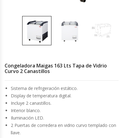
Cocinas Industriales
Encimeras Eléctricas
Congeladoras Tapa De Vidrio
Congeladoras Tapa Dura
Congeladora Maigas 163 Lts Tapa de Vidrio
Curvo 2 Canastillos
Congeladores Verticales
Sistema de refrigeración estático.
Coolers / Visicoolers
Display de temperatura digital.
Incluye 2 canastillos.
Cortadoras De Fiambre
Interior blanco.
Iluminación LED.
Cortadoras De Huesos
2 Puertas de corredera en vidrio curvo templado con
llave.