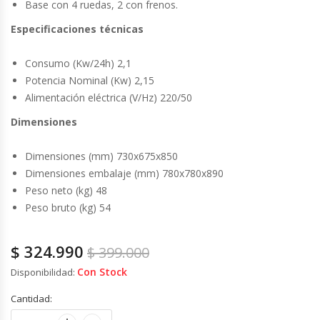
Cutters
Base con 4 ruedas, 2 con frenos.
Especificaciones técnicas
Dispensadores De Salsas
Consumo (Kw/24h) 2,1
Embutidoras
Potencia Nominal (Kw) 2,15
Alimentación eléctrica (V/Hz) 220/50
Estanterías Y Repisas
Dimensiones
Exhibidoras De Productos Calientes
Dimensiones (mm) 730x675x850
Dimensiones embalaje (mm) 780x780x890
Expendedoras De Jugo
Peso neto (kg) 48
Peso bruto (kg) 54
Exprimidor De Naranjas
$
324.990
$
399.000
Exprimidoras De Cítricos
Con Stock
Disponibilidad:
Extractoras De Jugos
Cantidad: