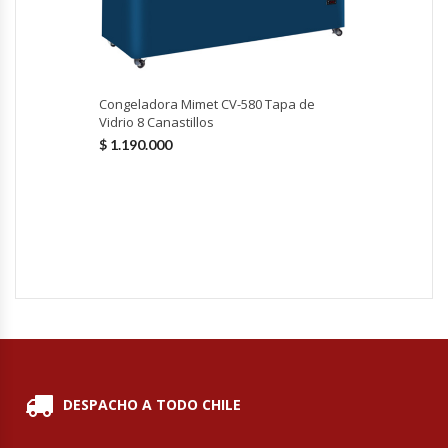
Hornos Turbos / Convectores
Hornos Industriales
Congeladora Mimet CV-580 Tapa de
Vidrio 8 Canastillos
Laminadora De Masas
$
1.190.000
Lavafondos
Lavavajillas
Licuadoras Industriales
Mesones De Trabajo
Mesones Refrigerados
DESPACHO A TODO CHILE
Mesones Saladette