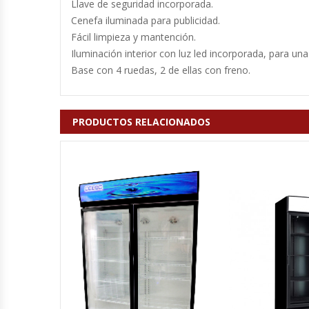
Llave de seguridad incorporada.
Cutters
Cenefa iluminada para publicidad.
Fácil limpieza y mantención.
Dispensadores De Salsas
Iluminación interior con luz led incorporada, para un
Base con 4 ruedas, 2 de ellas con freno.
Embutidoras
Estanterías Y Repisas
PRODUCTOS RELACIONADOS
Exhibidoras De Productos Calientes
Expendedoras De Jugo
Exprimidor De Naranjas
Exprimidoras De Cítricos
Extractoras De Jugos