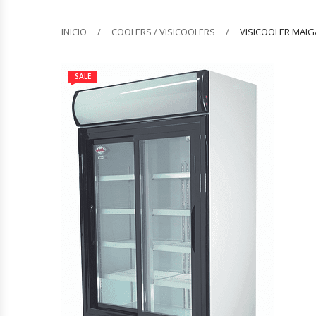
Barquilleras
INICIO
COOLERS / VISICOOLERS
VISICOOLER MAIGA
Batidoras
SALE
Bolsas De Sellado Al Vacío
Cafeteras
Calentadores De Platos
Cámaras Fermentadoras
Campanas Industriales
Carros Bandejeros
Cocedoras De Pastas