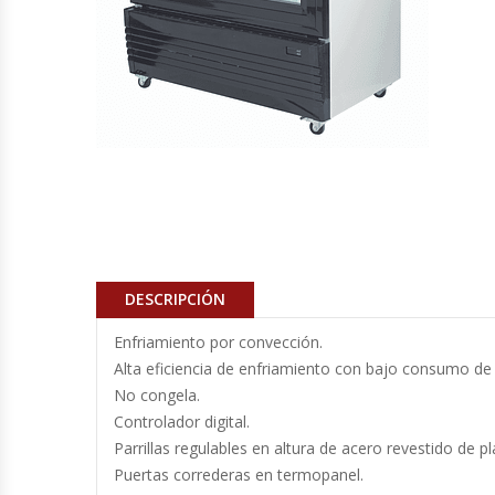
Cocinas Industriales
Encimeras Eléctricas
Congeladoras Tapa De Vidrio
Congeladoras Tapa Dura
Congeladores Verticales
DESCRIPCIÓN
Coolers / Visicoolers
Enfriamiento por convección.
Alta eficiencia de enfriamiento con bajo consumo de 
Cortadoras De Fiambre
No congela.
Controlador digital.
Cortadoras De Huesos
Parrillas regulables en altura de acero revestido de pl
Puertas correderas en termopanel.