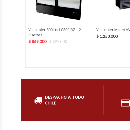
Fabricadoras De Hielo
Formadora De Pizza
Visicooler Mimet VV
Visicooler 800 Lts LC800-BZ – 2
Freidoras Industriales
Puertas
$
1.250.000
$
869.000
$
929.000
Frigobar
Granizadoras
Hervidores / Percoladores
Hornos A Piso Y Pizzeros
DESPACHO A TODO
CHILE
Hornos Cocción Acelerada
Hornos Eléctricos