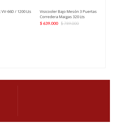
Vitrina de C
 VV-66D / 1200 Lts
Visicooler Bajo Mesón 3 Puertas
Lts Sobreme
Corredera Maigas 320 Lts
$
515.000
$
639.000
$
789.000