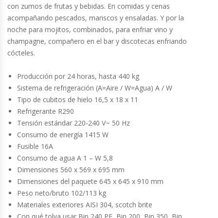
Cutters
con zumos de frutas y bebidas. En comidas y cenas
acompañando pescados, mariscos y ensaladas. Y por la
Dispensadores De Salsas
noche para mojitos, combinados, para enfriar vino y
champagne, compañero en el bar y discotecas enfriando
Embutidoras
cócteles.
Producción por 24 horas, hasta 440 kg
Estanterías Y Repisas
Sistema de refrigeración (A=Aire / W=Agua) A / W
Tipo de cubitos de hielo 16,5 x 18 x 11
Exhibidoras De Productos Calientes
Refrigerante R290
Tensión estándar 220-240 V~ 50 Hz
Expendedoras De Jugo
Consumo de energía 1415 W
Fusible 16A
Exprimidor De Naranjas
Consumo de agua A 1 – W 5,8
Dimensiones 560 x 569 x 695 mm
Exprimidoras De Cítricos
Dimensiones del paquete 645 x 645 x 910 mm
Peso neto/bruto 102/113 kg
Extractoras De Jugos
Materiales exteriores AISI 304, scotch brite
Con qué tolva usar Bin 240 PE, Bin 200, Bin 350, Bin