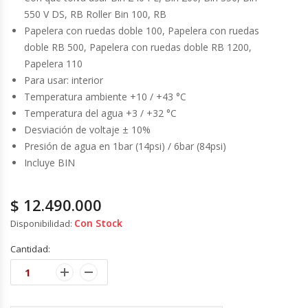
Fabricadoras De Hielo
550 V DS, RB Roller Bin 100, RB
Papelera con ruedas doble 100, Papelera con ruedas
Formadora De Pizza
doble RB 500, Papelera con ruedas doble RB 1200,
Papelera 110
Para usar: interior
Freidoras Industriales
Temperatura ambiente +10 / +43 °C
Temperatura del agua +3 / +32 °C
Frigobar
Desviación de voltaje ± 10%
Presión de agua en 1bar (14psi) / 6bar (84psi)
Granizadoras
Incluye BIN
Hervidores / Percoladores
$
12.490.000
Hornos A Piso Y Pizzeros
Con Stock
Disponibilidad:
Cantidad:
Hornos Cocción Acelerada
Hornos Eléctricos