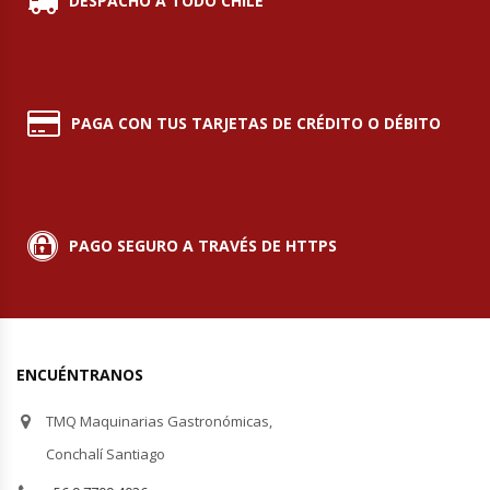
DESPACHO A TODO CHILE
Planchas Churrasqueras
Procesadoras De Alimentos
PAGA CON TUS TARJETAS DE CRÉDITO O DÉBITO
Puntos De Venta
Rallador De Pan
PAGO SEGURO A TRAVÉS DE HTTPS
Ralladoras De Queso
Rebanadoras De Pan De Molde
ENCUÉNTRANOS
Refrigeradores Industriales
TMQ Maquinarias Gastronómicas,
Repuestos Hornos Turbos
Conchalí Santiago