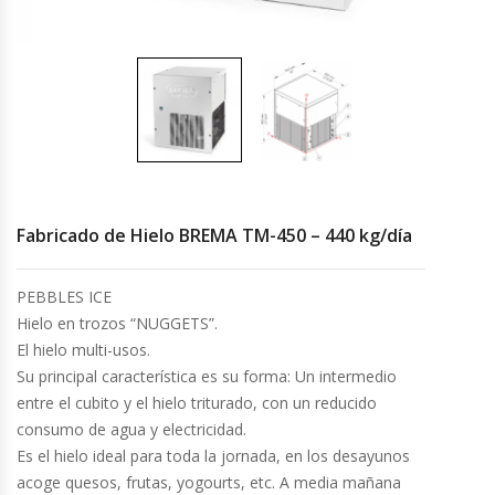
Cocinas Industriales
Encimeras Eléctricas
Congeladoras Tapa De Vidrio
Congeladoras Tapa Dura
Fabricado de Hielo BREMA TM-450 – 440 kg/día
Congeladores Verticales
PEBBLES ICE
Hielo en trozos “NUGGETS”.
Coolers / Visicoolers
El hielo multi-usos.
Su principal característica es su forma: Un intermedio
Cortadoras De Fiambre
entre el cubito y el hielo triturado, con un reducido
consumo de agua y electricidad.
Cortadoras De Huesos
Es el hielo ideal para toda la jornada, en los desayunos
acoge quesos, frutas, yogourts, etc. A media mañana