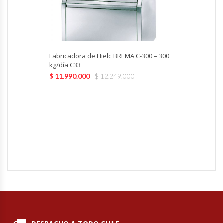
Módulos De Acero Inoxidable
Moledoras De Carne
Fabricadora de Hielo BREMA C-300 – 300
kg/día C33
Molinillos Para Café
$
11.990.000
$
12.249.000
Mural De Lácteos
Ofertas Del Mes
Ollas Arroceras
Ovilladoras – Divisoras De Masa
Peladora De Papas
Picador De Hielo