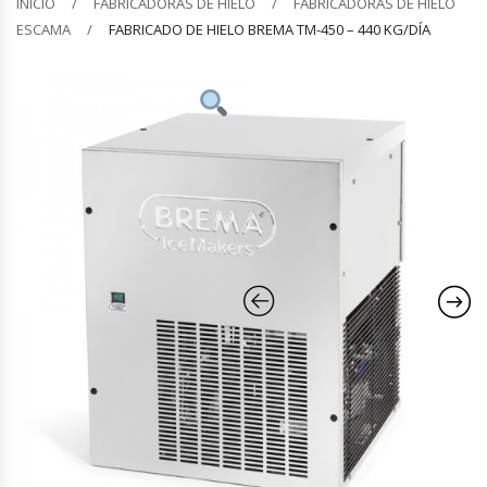
INICIO
FABRICADORAS DE HIELO
FABRICADORAS DE HIELO
ESCAMA
FABRICADO DE HIELO BREMA TM-450 – 440 KG/DÍA
Barquilleras
Batidoras
Bolsas De Sellado Al Vacío
Cafeteras
Calentadores De Platos
Cámaras Fermentadoras
Campanas Industriales
Carros Bandejeros
Cocedoras De Pastas