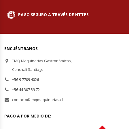
Termos
PAGO SEGURO A TRAVÉS DE HTTPS
Tostadoras De Pan
Vitrinas Carniceras
ENCUÉNTRANOS
Vitrinas Pasteleras
TMQ Maquinarias Gastronómicas,
Vitrinas Refrigeradas
Conchalí Santiago
+56 9 7709 4026
+56 44 307 59 72
contacto@tmqmaquinarias.cl
PAGO A POR MEDIO DE: