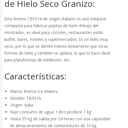
de Hielo Seco Granizo:
Cutters
Dispensadores De Salsas
Esta Brema TB551A de origen Italiano es una máquina
compacta para fabricar pepitas de hielo debajo del
Embutidoras
mostrador, es ideal para cócteles, restaurantes estilo
buffet, bares, hoteles y supermercados. Es un hielo muy
Estanterías Y Repisas
seco, por lo que se derrite menos lentamente que otras
formas de hielo y también se apilará, lo que lo hace ideal
para plataformas de exhibición, etc.
Exhibidoras De Productos Calientes
Características:
Expendedoras De Jugo
Exprimidor De Naranjas
Marca: Brema Ice Makers
Modelo: TB551A
Exprimidoras De Cítricos
Origen: Italia
Bajo consumo de agua: 1 litro produce 1 kg
Extractoras De Jugos
Hasta 55 kg de salida por 24 horas con una capacidad
de almacenamiento de contenedores de 10 kg