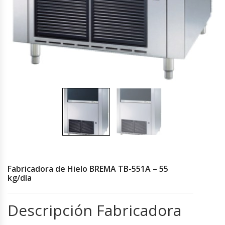
Cocinas Industriales
Encimeras Eléctricas
Congeladoras Tapa De Vidrio
Congeladoras Tapa Dura
Congeladores Verticales
Coolers / Visicoolers
Fabricadora de Hielo BREMA TB-551A – 55
Cortadoras De Fiambre
kg/día
Cortadoras De Huesos
Descripción Fabricadora