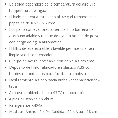
La salida dependerá de la temperatura del aire y la
Fabricadoras De Hielo
temperatura del agua
El hielo de pepita está seco al 92%; el tamaño de la
Formadora De Pizza
pepita es de 8 x 16 x 7 mm
Equipado con evaporador vertical tipo barrena de
Freidoras Industriales
acero inoxidable y tanque de agua a prueba de polvo,
con carga de agua automática
Frigobar
El filtro de aire extraíble y lavable permite una fácil
limpieza del condensador.
Granizadoras
Cuerpo de acero inoxidable con doble aislamiento
Depósito de hielo fabricado en plástico ABS con
Hervidores / Percoladores
bordes redondeados para facilitar la limpieza.
Deslizamiento aislado hacia arriba «desapareciendo»
Hornos A Piso Y Pizzeros
tapa
Alto uso ambiental hasta 43 °C de operación
Hornos Cocción Acelerada
4 pies ajustables en altura
Refrigerante R404a
Medidas: Ancho 45 x Profundidad 62 x Altura 68 cm
Hornos Eléctricos