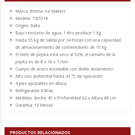
Marca: Brema Ice Makers
Módulos De Acero Inoxidable
Modelo: TB551A
Origen: Italia
Moledoras De Carne
Bajo consumo de agua: 1 litro produce 1 kg
Hasta 55 kg de salida por 24 horas con una capacidad
Molinillos Para Café
de almacenamiento de contenedores de 10 kg
El hielo de pepita está seco al 92%; el tamaño de la
Mural De Lácteos
pepita es de 8 x 16 x 7 mm
Cuerpo de acero inoxidable con doble aislamiento
Ofertas Del Mes
Alto uso ambiental hasta 43 °C de operación
4 pies ajustables en altura
Ollas Arroceras
Refrigerante R404a
Medidas: Ancho 45 x Profundidad 62 x Altura 68 cm
Ovilladoras – Divisoras De Masa
Garantía: 12 Meses
Peladora De Papas
PRODUCTOS RELACIONADOS
Picador De Hielo