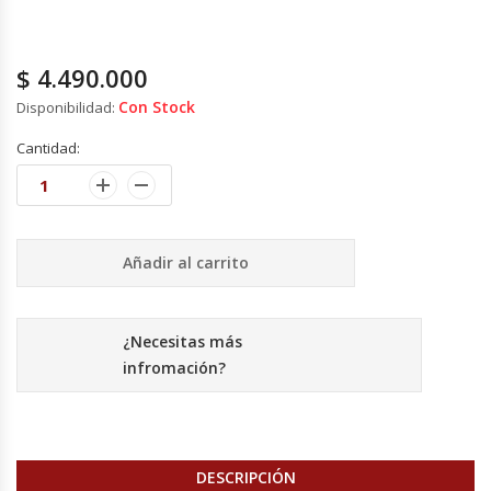
Hornos Turbos / Convectores
$
4.490.000
Hornos Industriales
Con Stock
Disponibilidad:
Laminadora De Masas
Cantidad:
Lavafondos
Lavavajillas
Añadir al carrito
Licuadoras Industriales
¿Necesitas más
Mesones De Trabajo
infromación?
Mesones Refrigerados
Mesones Saladette
DESCRIPCIÓN