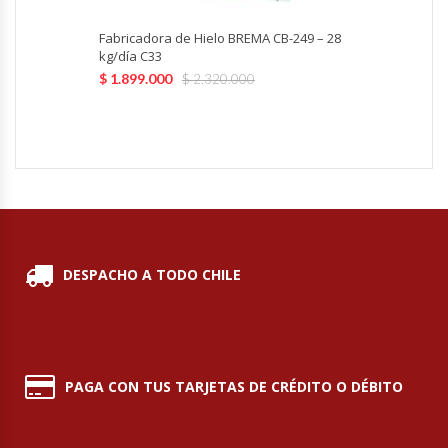
Revolvedoras De Masas
Fabricadora de Hielo BREMA CB-249 – 28
kg/día C33
Roller Hot Dog
$
1.899.000
$
2.320.000
Salseras
Selladoras
Selladoras Al Vacío
Shawarmas
DESPACHO A TODO CHILE
Sin Categoría
Sobadoras
PAGA CON TUS TARJETAS DE CRÉDITO O DÉBITO
Sushi Case