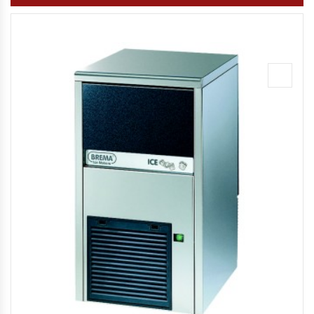
Planchas Churrasqueras
Procesadoras De Alimentos
Puntos De Venta
Rallador De Pan
Ralladoras De Queso
Rebanadoras De Pan De Molde
Refrigeradores Industriales
Repuestos Hornos Turbos