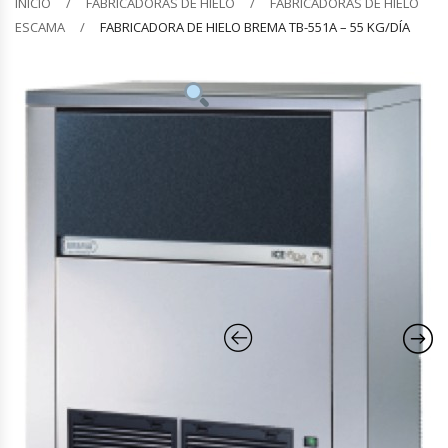
INICIO
FABRICADORAS DE HIELO
FABRICADORAS DE HIELO
ESCAMA
FABRICADORA DE HIELO BREMA TB-551A – 55 KG/DÍA
Barquilleras
Batidoras
Bolsas De Sellado Al Vacío
Cafeteras
Calentadores De Platos
Cámaras Fermentadoras
Campanas Industriales
Carros Bandejeros
Cocedoras De Pastas