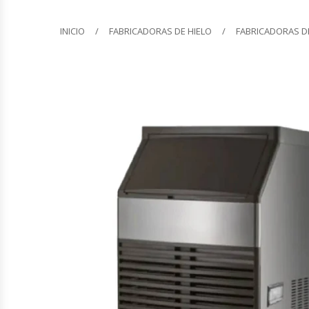
Barquilleras
INICIO
FABRICADORAS DE HIELO
FABRICADORAS D
Batidoras
Bolsas De Sellado Al Vacío
Cafeteras
Calentadores De Platos
Cámaras Fermentadoras
Campanas Industriales
Carros Bandejeros
Cocedoras De Pastas