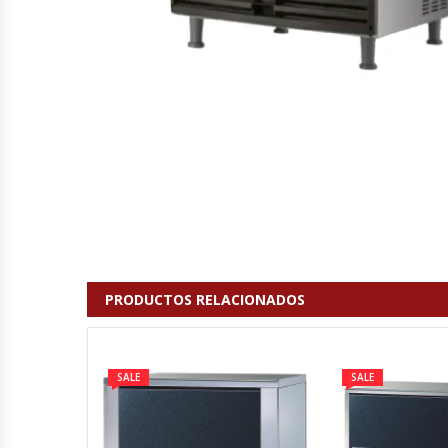
Cocinas Industriales
Encimeras Eléctricas
Congeladoras Tapa De Vidrio
Congeladoras Tapa Dura
Congeladores Verticales
PRODUCTOS RELACIONADOS
Coolers / Visicoolers
Cortadoras De Fiambre
SALE
SALE
Cortadoras De Huesos