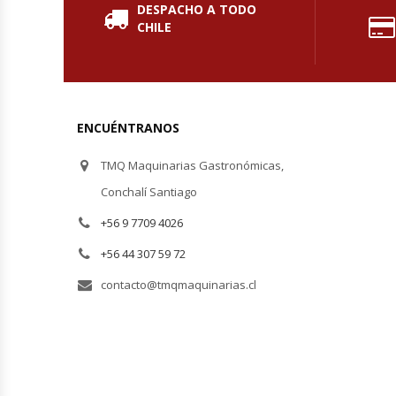
DESPACHO A TODO
Fabricadoras De Hielo
CHILE
Formadora De Pizza
Freidoras Industriales
ENCUÉNTRANOS
Frigobar
TMQ Maquinarias Gastronómicas,
Conchalí Santiago
Granizadoras
+56 9 7709 4026
Hervidores / Percoladores
+56 44 307 59 72
contacto@tmqmaquinarias.cl
Hornos A Piso Y Pizzeros
Hornos Cocción Acelerada
Hornos Eléctricos