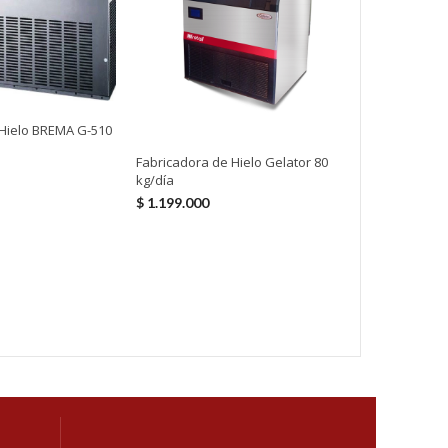
 Hielo BREMA G-510
Fabricadora de Hielo Gelator 80
Fabricadora 
kg/día
$
2.590.000
$
1.199.000