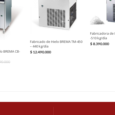
Fabricadora de
-510 kg/día
Fabricado de Hielo BREMA TM-450
$
8.390.000
– 440 kg/día
lo BREMA CB-
$
12.490.000
90.000