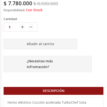
$
7.780.000
$
8.590.000
Con Stock
Disponibilidad:
Cocinas Industriales
Cantidad:
Encimeras Eléctricas
Congeladoras Tapa De Vidrio
Añadir al carrito
Congeladoras Tapa Dura
Congeladores Verticales
¿Necesitas más
infromación?
Coolers / Visicoolers
Cortadoras De Fiambre
DESCRIPCIÓN
Cortadoras De Huesos
Horno eléctrico Cocción acelerada TurboChef Sota