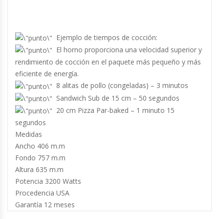
Cutters
Dispensadores De Salsas
Ejemplo de tiempos de cocción:
El horno proporciona una velocidad superior y
Embutidoras
rendimiento de cocción en el paquete más pequeño y más
eficiente de energía.
Estanterías Y Repisas
8 alitas de pollo (congeladas) – 3 minutos
Sandwich Sub de 15 cm – 50 segundos
Exhibidoras De Productos Calientes
20 cm Pizza Par-baked – 1 minuto 15
segundos
Expendedoras De Jugo
Medidas
Ancho 406 m.m
Exprimidor De Naranjas
Fondo 757 m.m
Altura 635 m.m
Exprimidoras De Cítricos
Potencia 3200 Watts
Procedencia USA
Extractoras De Jugos
Garantía 12 meses