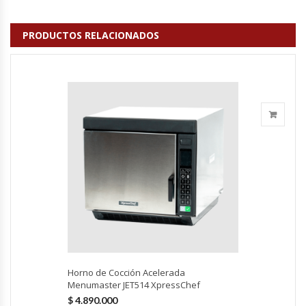
Fabricadoras De Hielo
PRODUCTOS RELACIONADOS
Formadora De Pizza
Freidoras Industriales
Frigobar
Granizadoras
Hervidores / Percoladores
Hornos A Piso Y Pizzeros
Hornos Cocción Acelerada
Horno de Cocción Acelerada
Menumaster JET514 XpressChef
Hornos Eléctricos
$
4.890.000