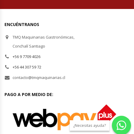
Módulos De Acero Inoxidable
ENCUÉNTRANOS
Moledoras De Carne
TMQ Maquinarias Gastronómicas,
Molinillos Para Café
Conchalí Santiago
+56 9 7709 4026
Mural De Lácteos
+56 44 307 59 72
Ofertas Del Mes
contacto@tmqmaquinarias.cl
Ollas Arroceras
PAGO A POR MEDIO DE:
Ovilladoras – Divisoras De Masa
Peladora De Papas
¿Necesitas ayuda?
Picador De Hielo