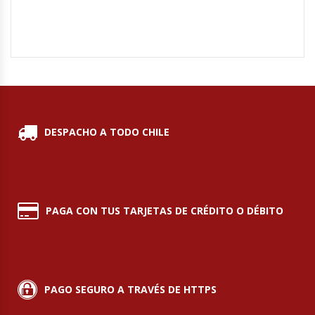
Hornos Turbos / Convectores
Hornos Industriales
Laminadora De Masas
Lavafondos
DESPACHO A TODO CHILE
Lavavajillas
Licuadoras Industriales
PAGA CON TUS TARJETAS DE CRÉDITO O DÉBITO
Mesones De Trabajo
Mesones Refrigerados
PAGO SEGURO A TRAVÉS DE HTTPS
Mesones Saladette