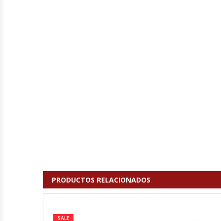
Cutters
Dispensadores De Salsas
Embutidoras
Estanterías Y Repisas
Exhibidoras De Productos Calientes
Expendedoras De Jugo
Exprimidor De Naranjas
Exprimidoras De Cítricos
PRODUCTOS RELACIONADOS
Extractoras De Jugos
SALE