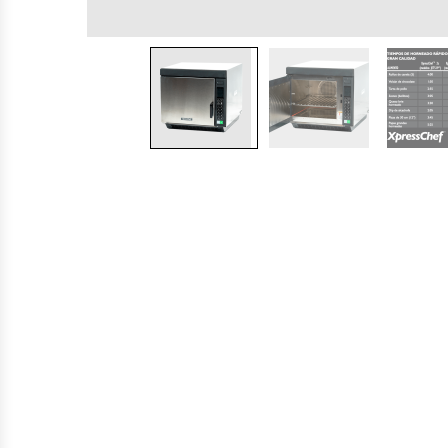
Cocinas Industriales
Encimeras Eléctricas
Congeladoras Tapa De Vidrio
Congeladoras Tapa Dura
Congeladores Verticales
Coolers / Visicoolers
Cortadoras De Fiambre
Cortadoras De Huesos