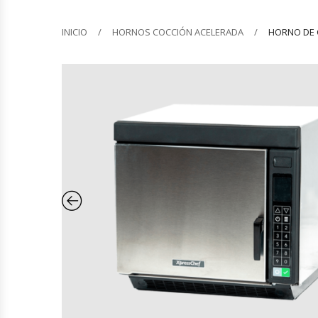
Barquilleras
INICIO
HORNOS COCCIÓN ACELERADA
HORNO DE 
Batidoras
Bolsas De Sellado Al Vacío
Cafeteras
Calentadores De Platos
Cámaras Fermentadoras
Campanas Industriales
Carros Bandejeros
Cocedoras De Pastas