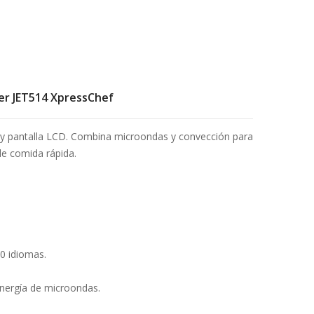
r JET514 XpressChef
 y pantalla LCD. Combina microondas y convección para
de comida rápida.
20 idiomas.
energía de microondas.