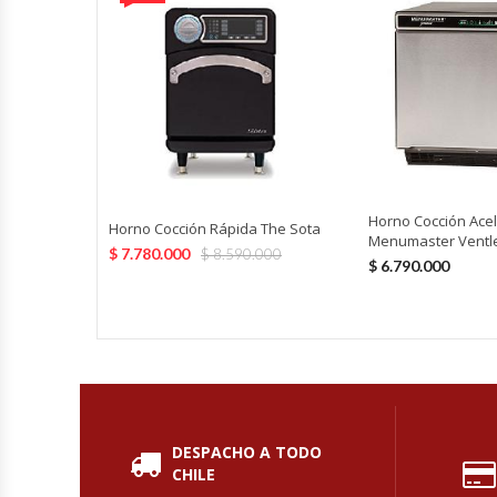
Fabricadoras De Hielo
Formadora De Pizza
Freidoras Industriales
Frigobar
Horno Cocción Ace
Horno Cocción Rápida The Sota
Menumaster Ventl
Granizadoras
$
7.780.000
$
8.590.000
$
6.790.000
Hervidores / Percoladores
Hornos A Piso Y Pizzeros
Hornos Cocción Acelerada
DESPACHO A TODO
Hornos Eléctricos
CHILE