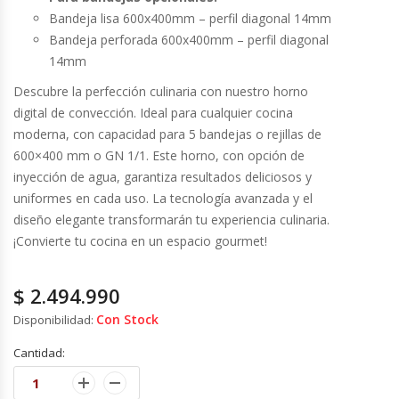
Fabricadoras De Hielo
Bandeja lisa 600x400mm – perfil diagonal 14mm
Bandeja perforada 600x400mm – perfil diagonal
Formadora De Pizza
14mm
Descubre la perfección culinaria con nuestro horno
Freidoras Industriales
digital de convección. Ideal para cualquier cocina
moderna, con capacidad para 5 bandejas o rejillas de
Frigobar
600×400 mm o GN 1/1. Este horno, con opción de
inyección de agua, garantiza resultados deliciosos y
Granizadoras
uniformes en cada uso. La tecnología avanzada y el
diseño elegante transformarán tu experiencia culinaria.
¡Convierte tu cocina en un espacio gourmet!
Hervidores / Percoladores
Hornos A Piso Y Pizzeros
$
2.494.990
Con Stock
Disponibilidad:
Hornos Cocción Acelerada
Cantidad:
Hornos Eléctricos