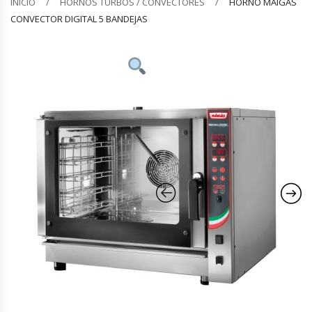
INICIO
HORNOS TURBOS / CONVECTORES
HORNO MAIGAS
CONVECTOR DIGITAL 5 BANDEJAS
Barquilleras
Batidoras
Bolsas De Sellado Al Vacío
Cafeteras
Calentadores De Platos
Cámaras Fermentadoras
Campanas Industriales
Carros Bandejeros
Cocedoras De Pastas