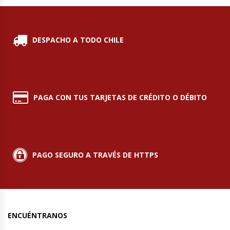
Planchas Churrasqueras
DESPACHO A TODO CHILE
Procesadoras De Alimentos
Puntos De Venta
PAGA CON TUS TARJETAS DE CRÉDITO O DÉBITO
Rallador De Pan
Ralladoras De Queso
PAGO SEGURO A TRAVÉS DE HTTPS
Rebanadoras De Pan De Molde
Refrigeradores Industriales
Repuestos Hornos Turbos
ENCUÉNTRANOS