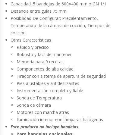
Cutters
Capacidad: 5 bandejas de 600×400 mm o GN 1/1
Distancia entre guías 75 mm
Dispensadores De Salsas
Posibilidad De Configurar: Precalentamiento,
Temperatura de la cámara de cocción, Tiempos de
Embutidoras
cocción.
Otras Características
Rápido y preciso
Estanterías Y Repisas
Robusto y fácil de mantener
Memoria para 9 recetas
Exhibidoras De Productos Calientes
Componentes de alta calidad
Tirador con sistema de apertura de seguridad
Expendedoras De Jugo
Pies ajustables y antideslizantes
Instrumentación completa y fiable
Exprimidor De Naranjas
Sonda de Temperatura
Sonda de cámara
Exprimidoras De Cítricos
Motores con marcha atrás
Iluminación interior con lámparas halógenas
Extractoras De Jugos
Este producto no incluye bandejas
Para bandejas opcionales: