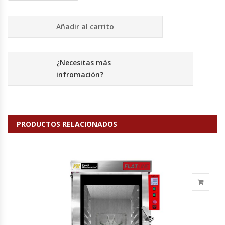
Hornos Turbos / Convectores
Añadir al carrito
Hornos Industriales
¿Necesitas más
Laminadora De Masas
infromación?
Lavafondos
Lavavajillas
PRODUCTOS RELACIONADOS
Licuadoras Industriales
Mesones De Trabajo
Mesones Refrigerados
Mesones Saladette