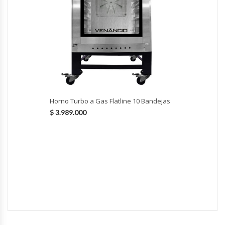
Módulos De Acero Inoxidable
Moledoras De Carne
Molinillos Para Café
Mural De Lácteos
Horno Turbo a Gas Flatline 10 Bandejas
$
3.989.000
Ofertas Del Mes
Ollas Arroceras
Ovilladoras – Divisoras De Masa
Peladora De Papas
Picador De Hielo