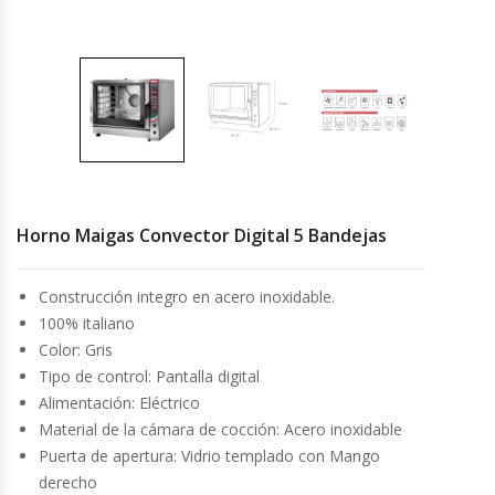
Cocinas Industriales
Encimeras Eléctricas
Congeladoras Tapa De Vidrio
Congeladoras Tapa Dura
Horno Maigas Convector Digital 5 Bandejas
Congeladores Verticales
Construcción integro en acero inoxidable.
100% italiano
Coolers / Visicoolers
Color: Gris
Tipo de control: Pantalla digital
Cortadoras De Fiambre
Alimentación: Eléctrico
Material de la cámara de cocción: Acero inoxidable
Cortadoras De Huesos
Puerta de apertura: Vidrio templado con Mango
derecho