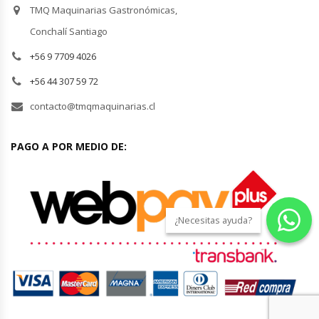
Revolvedoras De Masas
TMQ Maquinarias Gastronómicas,
Conchalí Santiago
Roller Hot Dog
+56 9 7709 4026
Salseras
+56 44 307 59 72
contacto@tmqmaquinarias.cl
Selladoras
PAGO A POR MEDIO DE:
Selladoras Al Vacío
Shawarmas
¿Necesitas ayuda?
Sin Categoría
Sobadoras
Sushi Case