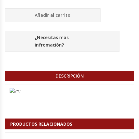
Cutters
Añadir al carrito
Dispensadores De Salsas
Embutidoras
¿Necesitas más
infromación?
Estanterías Y Repisas
Exhibidoras De Productos Calientes
DESCRIPCIÓN
Expendedoras De Jugo
Exprimidor De Naranjas
Exprimidoras De Cítricos
PRODUCTOS RELACIONADOS
Extractoras De Jugos