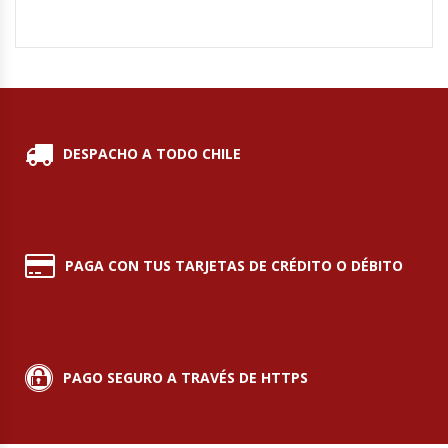
Hornos Turbos / Convectores
Hornos Industriales
Laminadora De Masas
DESPACHO A TODO CHILE
Lavafondos
Lavavajillas
PAGA CON TUS TARJETAS DE CRÉDITO O DÉBITO
Licuadoras Industriales
Mesones De Trabajo
PAGO SEGURO A TRAVÉS DE HTTPS
Mesones Refrigerados
Mesones Saladette