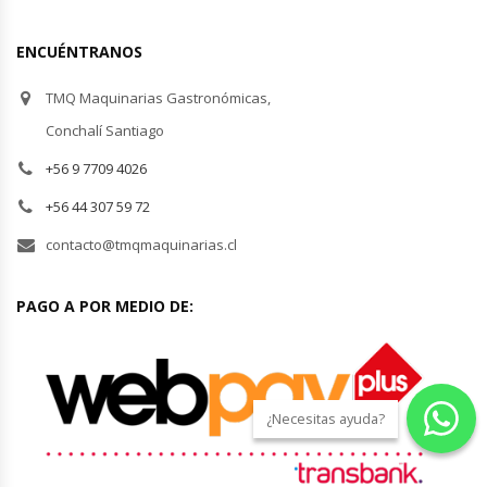
Módulos De Acero Inoxidable
ENCUÉNTRANOS
Moledoras De Carne
TMQ Maquinarias Gastronómicas,
Conchalí Santiago
Molinillos Para Café
+56 9 7709 4026
+56 44 307 59 72
Mural De Lácteos
contacto@tmqmaquinarias.cl
Ofertas Del Mes
PAGO A POR MEDIO DE:
Ollas Arroceras
Ovilladoras – Divisoras De Masa
¿Necesitas ayuda?
Peladora De Papas
Picador De Hielo