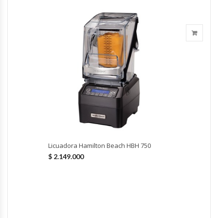
Fabricadoras De Hielo
Formadora De Pizza
Freidoras Industriales
Frigobar
Granizadoras
Hervidores / Percoladores
Licuadora Hamilton Beach HBH 750
Hornos A Piso Y Pizzeros
$
2.149.000
Hornos Cocción Acelerada
Hornos Eléctricos