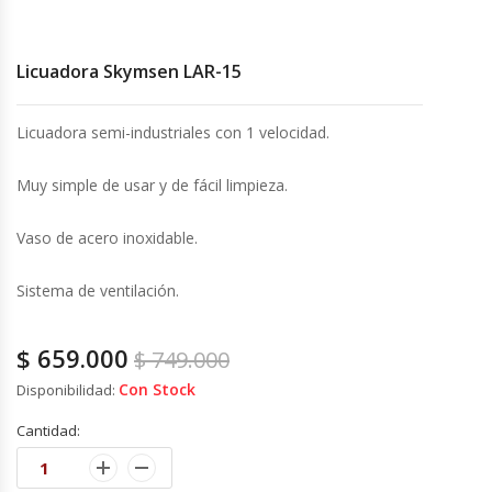
Cocinas Industriales
Licuadora Skymsen LAR-15
Encimeras Eléctricas
Licuadora semi-industriales con 1 velocidad.
Congeladoras Tapa De Vidrio
Muy simple de usar y de fácil limpieza.
Congeladoras Tapa Dura
Vaso de acero inoxidable.
Congeladores Verticales
Sistema de ventilación.
Coolers / Visicoolers
$
659.000
$
749.000
Cortadoras De Fiambre
Con Stock
Disponibilidad:
Cantidad:
Cortadoras De Huesos