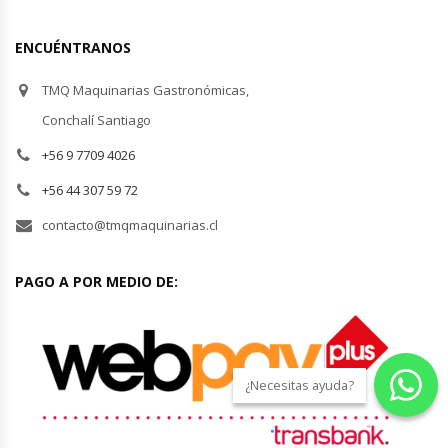
Módulos De Acero Inoxidable
ENCUÉNTRANOS
Moledoras De Carne
TMQ Maquinarias Gastronómicas,
Conchalí Santiago
Molinillos Para Café
+56 9 7709 4026
+56 44 307 59 72
Mural De Lácteos
contacto@tmqmaquinarias.cl
Ofertas Del Mes
PAGO A POR MEDIO DE:
Ollas Arroceras
Ovilladoras – Divisoras De Masa
¿Necesitas ayuda?
Peladora De Papas
Picador De Hielo