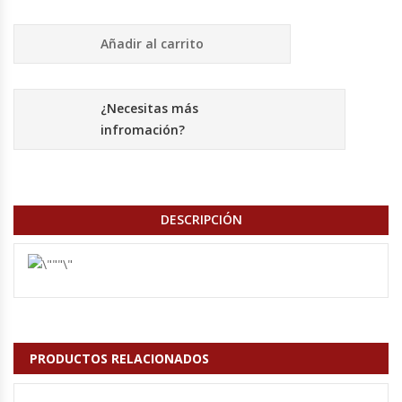
Cutters
Añadir al carrito
Dispensadores De Salsas
Embutidoras
¿Necesitas más
infromación?
Estanterías Y Repisas
Exhibidoras De Productos Calientes
DESCRIPCIÓN
Expendedoras De Jugo
Exprimidor De Naranjas
Exprimidoras De Cítricos
PRODUCTOS RELACIONADOS
Extractoras De Jugos