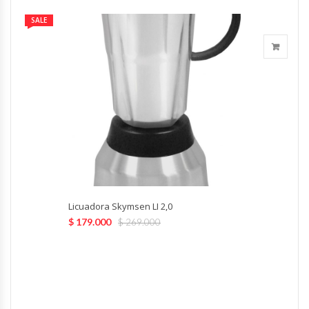
Fabricadoras De Hielo
SALE
Formadora De Pizza
Freidoras Industriales
Frigobar
Granizadoras
Hervidores / Percoladores
Licuadora Skymsen LI 2,0
Hornos A Piso Y Pizzeros
$
179.000
$
269.000
Hornos Cocción Acelerada
Hornos Eléctricos