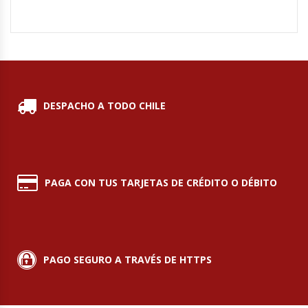
Hornos Turbos / Convectores
Hornos Industriales
Laminadora De Masas
DESPACHO A TODO CHILE
Lavafondos
Lavavajillas
PAGA CON TUS TARJETAS DE CRÉDITO O DÉBITO
Licuadoras Industriales
Mesones De Trabajo
PAGO SEGURO A TRAVÉS DE HTTPS
Mesones Refrigerados
Mesones Saladette