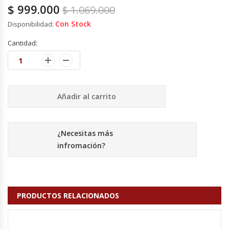
Cutters
$
999.000
$
1.069.000
Con Stock
Disponibilidad:
Dispensadores De Salsas
Cantidad:
Embutidoras
Estanterías Y Repisas
Añadir al carrito
Exhibidoras De Productos Calientes
¿Necesitas más
Expendedoras De Jugo
infromación?
Exprimidor De Naranjas
Exprimidoras De Cítricos
PRODUCTOS RELACIONADOS
Extractoras De Jugos