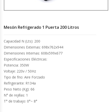
Cocinas Industriales
Encimeras Eléctricas
Mesón Refrigerado 1 Puerta 200 Litros
Congeladoras Tapa De Vidrio
Capacidad N (Lts): 200
Dimensiones Externas: 698x762x944
Congeladoras Tapa Dura
Dimensiones Internas: 608x599x677
Especificaciones Eléctricas:
Congeladores Verticales
Potencia: 350W
Voltaje: 220v / 50Hz
Coolers / Visicoolers
Tipo de frio: Aire Forzado
Refrigerante: R134a
Cortadoras De Fiambre
Peso Neto (Kg): 66
N° de rejillas: 1
Cortadoras De Huesos
T° de trabajo: 0°~ 8°