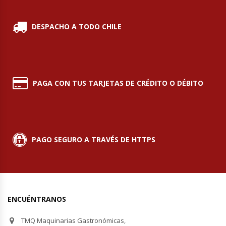
Hornos Turbos / Convectores
DESPACHO A TODO CHILE
Hornos Industriales
Laminadora De Masas
PAGA CON TUS TARJETAS DE CRÉDITO O DÉBITO
Lavafondos
Lavavajillas
PAGO SEGURO A TRAVÉS DE HTTPS
Licuadoras Industriales
Mesones De Trabajo
Mesones Refrigerados
ENCUÉNTRANOS
Mesones Saladette
TMQ Maquinarias Gastronómicas,