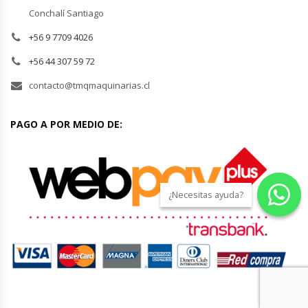
Conchalí Santiago
Módulos De Acero Inoxidable
+56 9 7709 4026
+56 44 307 59 72
Moledoras De Carne
contacto@tmqmaquinarias.cl
Molinillos Para Café
PAGO A POR MEDIO DE:
Mural De Lácteos
Ofertas Del Mes
¿Necesitas ayuda?
Ollas Arroceras
Ovilladoras – Divisoras De Masa
Peladora De Papas
Picador De Hielo