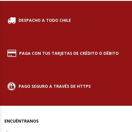
Hornos Turbos / Convectores
DESPACHO A TODO CHILE
Hornos Industriales
Laminadora De Masas
PAGA CON TUS TARJETAS DE CRÉDITO O DÉBITO
Lavafondos
Lavavajillas
Licuadoras Industriales
PAGO SEGURO A TRAVÉS DE HTTPS
Mesones De Trabajo
Mesones Refrigerados
ENCUÉNTRANOS
Mesones Saladette