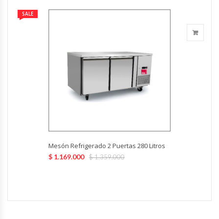
Fabricadoras De Hielo
SALE
Formadora De Pizza
Freidoras Industriales
Frigobar
Granizadoras
Hervidores / Percoladores
Mesón Refrigerado 2 Puertas 280 Litros
$
1.169.000
$
1.359.000
Hornos A Piso Y Pizzeros
Hornos Cocción Acelerada
Hornos Eléctricos