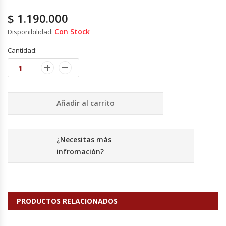
Cutters
$
1.190.000
Dispensadores De Salsas
Con Stock
Disponibilidad:
Cantidad:
Embutidoras
Estanterías Y Repisas
Añadir al carrito
Exhibidoras De Productos Calientes
Expendedoras De Jugo
¿Necesitas más
infromación?
Exprimidor De Naranjas
Exprimidoras De Cítricos
PRODUCTOS RELACIONADOS
Extractoras De Jugos