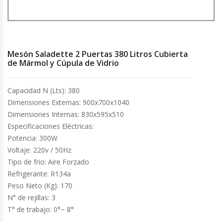
Cocinas Industriales
Encimeras Eléctricas
Mesón Saladette 2 Puertas 380 Litros Cubierta
de Mármol y Cúpula de Vidrio
Congeladoras Tapa De Vidrio
Capacidad N (Lts): 380
Congeladoras Tapa Dura
Dimensiones Externas: 900x700x1040
Dimensiones Internas: 830x595x510
Congeladores Verticales
Especificaciones Eléctricas:
Potencia: 300W
Coolers / Visicoolers
Voltaje: 220v / 50Hz
Tipo de frio: Aire Forzado
Refrigerante: R134a
Cortadoras De Fiambre
Peso Neto (Kg): 170
N° de rejillas: 3
Cortadoras De Huesos
T° de trabajo: 0°~ 8°