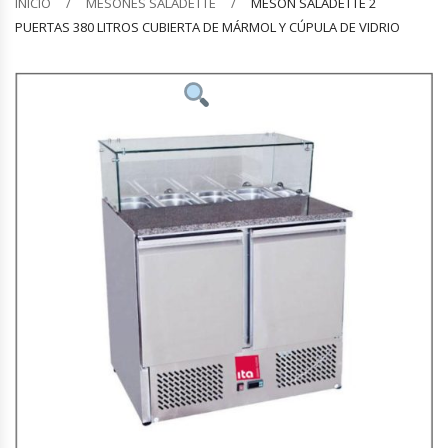
INICIO
MESONES SALADETTE
MESÓN SALADETTE 2
PUERTAS 380 LITROS CUBIERTA DE MÁRMOL Y CÚPULA DE VIDRIO
Barquilleras
Batidoras
Bolsas De Sellado Al Vacío
Cafeteras
Calentadores De Platos
Cámaras Fermentadoras
Campanas Industriales
Carros Bandejeros
Cocedoras De Pastas