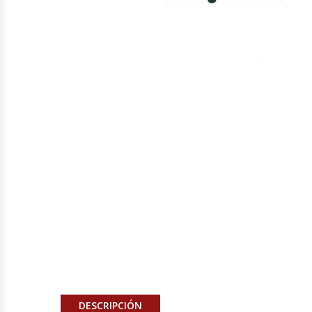
Cocinas Industriales
Encimeras Eléctricas
Congeladoras Tapa De Vidrio
Congeladoras Tapa Dura
Congeladores Verticales
Coolers / Visicoolers
Cortadoras De Fiambre
Cortadoras De Huesos
DESCRIPCIÓN