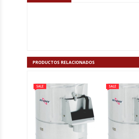
Cutters
Dispensadores De Salsas
Embutidoras
Estanterías Y Repisas
PRODUCTOS RELACIONADOS
Exhibidoras De Productos Calientes
Expendedoras De Jugo
SALE
SALE
Exprimidor De Naranjas
Exprimidoras De Cítricos
Extractoras De Jugos