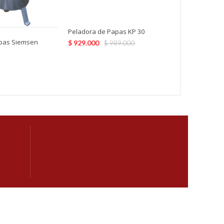
Peladora de Papas KP 30
pas Siemsen
$
929.000
$
989.000