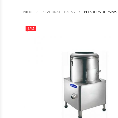
Barquilleras
INICIO
PELADORA DE PAPAS
PELADORA DE PAPAS 
Batidoras
SALE
Bolsas De Sellado Al Vacío
Cafeteras
Calentadores De Platos
Cámaras Fermentadoras
Campanas Industriales
Carros Bandejeros
Cocedoras De Pastas