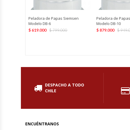
Fabricadoras De Hielo
Peladora de Papas Siemsen
Peladora de Papa
Formadora De Pizza
Modelo DB-6
Modelo DB-10
$
619.000
$
879.000
$
799.000
$
949.
Freidoras Industriales
Frigobar
Granizadoras
Hervidores / Percoladores
DESPACHO A TODO
CHILE
Hornos A Piso Y Pizzeros
Hornos Cocción Acelerada
Hornos Eléctricos
ENCUÉNTRANOS