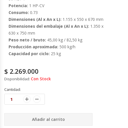
Fabricadoras De Hielo
Potencia:
1 HP-CV
Consumo:
0.73
Dimensiones (Al x An x L):
1.155 x 550 x 670 mm
Formadora De Pizza
Dimensiones del embalaje (Al x An x L):
1.350 x
630 x 750 mm
Freidoras Industriales
Peso neto / bruto:
45,00 kg / 82,50 kg
Producción aproximada:
500 kg/h
Frigobar
Capacidad por ciclo:
25 kg
Granizadoras
$
2.269.000
Hervidores / Percoladores
Con Stock
Disponibilidad:
Cantidad:
Hornos A Piso Y Pizzeros
Hornos Cocción Acelerada
Añadir al carrito
Hornos Eléctricos