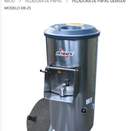
INICIO
PELADORA DE PAPAS
PELADORA DE PAPAS SIEMSEN
MODELO DB-25
Barquilleras
Batidoras
Bolsas De Sellado Al Vacío
Cafeteras
Calentadores De Platos
Cámaras Fermentadoras
Campanas Industriales
Carros Bandejeros
Cocedoras De Pastas