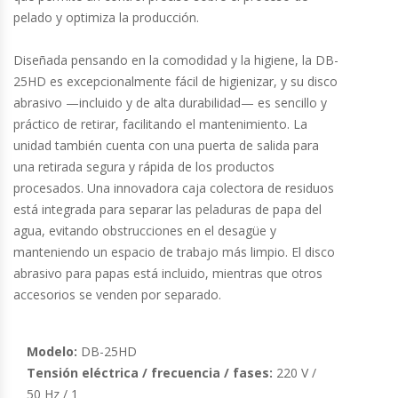
Cutters
pelado y optimiza la producción.
Dispensadores De Salsas
Diseñada pensando en la comodidad y la higiene, la DB-
25HD es excepcionalmente fácil de higienizar, y su disco
Embutidoras
abrasivo —incluido y de alta durabilidad— es sencillo y
práctico de retirar, facilitando el mantenimiento. La
Estanterías Y Repisas
unidad también cuenta con una puerta de salida para
una retirada segura y rápida de los productos
Exhibidoras De Productos Calientes
procesados. Una innovadora caja colectora de residuos
está integrada para separar las peladuras de papa del
agua, evitando obstrucciones en el desagüe y
Expendedoras De Jugo
manteniendo un espacio de trabajo más limpio. El disco
abrasivo para papas está incluido, mientras que otros
Exprimidor De Naranjas
accesorios se venden por separado.
Exprimidoras De Cítricos
Modelo:
DB-25HD
Extractoras De Jugos
Tensión eléctrica / frecuencia / fases:
220 V /
50 Hz / 1