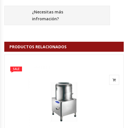
Hornos Turbos / Convectores
¿Necesitas más
infromación?
Hornos Industriales
Laminadora De Masas
PRODUCTOS RELACIONADOS
Lavafondos
Lavavajillas
SALE
Licuadoras Industriales
Mesones De Trabajo
Mesones Refrigerados
Mesones Saladette