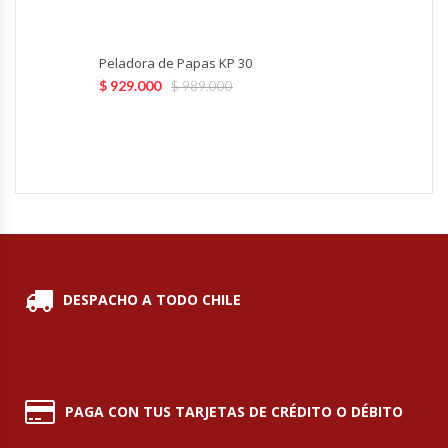
Módulos De Acero Inoxidable
Peladora de Papas KP 30
$
929.000
$
989.000
Moledoras De Carne
Molinillos Para Café
Mural De Lácteos
Ofertas Del Mes
Ollas Arroceras
DESPACHO A TODO CHILE
Ovilladoras – Divisoras De Masa
Peladora De Papas
PAGA CON TUS TARJETAS DE CRÉDITO O DÉBITO
Picador De Hielo