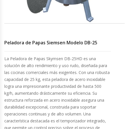
Cocinas Industriales
Encimeras Eléctricas
Peladora de Papas Siemsen Modelo DB-25
Congeladoras Tapa De Vidrio
Congeladoras Tapa Dura
La Peladora de Papas Skymsen DB-25HD es una
solución de alto rendimiento y uso rudo, diseñada para
Congeladores Verticales
las cocinas comerciales más exigentes. Con una robusta
capacidad de 25 kg, esta peladora de acero inoxidable
logra una impresionante productividad de hasta 500
Coolers / Visicoolers
kg/h, aumentando drásticamente su eficiencia. Su
estructura reforzada en acero inoxidable asegura una
Cortadoras De Fiambre
durabilidad excepcional, construida para soportar
operaciones continuas y de alto volumen. Una
Cortadoras De Huesos
característica destacada es el temporizador integrado,
que permite un control preciso sobre el proceso de