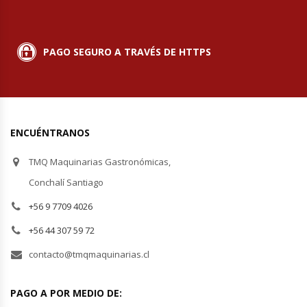
Planchas Churrasqueras
PAGO SEGURO A TRAVÉS DE HTTPS
Procesadoras De Alimentos
Puntos De Venta
ENCUÉNTRANOS
Rallador De Pan
TMQ Maquinarias Gastronómicas,
Ralladoras De Queso
Conchalí Santiago
+56 9 7709 4026
Rebanadoras De Pan De Molde
+56 44 307 59 72
Refrigeradores Industriales
contacto@tmqmaquinarias.cl
Repuestos Hornos Turbos
PAGO A POR MEDIO DE: