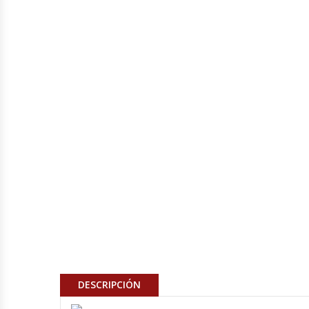
Cocinas Industriales
Encimeras Eléctricas
Congeladoras Tapa De Vidrio
Congeladoras Tapa Dura
Congeladores Verticales
Coolers / Visicoolers
Cortadoras De Fiambre
Cortadoras De Huesos
DESCRIPCIÓN