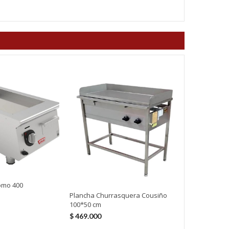
omo 400
Plancha Churrasquera Cousiño
Plancha Top
100*50 cm
$
1.359.000
$
469.000