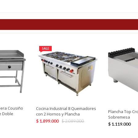
SALE
era Cousiño
Cocina Industrial 8 Quemadores
Plancha Top Cr
e Doble
con 2 Hornos y Plancha
Sobremesa
$
1.899.000
$
2.089.000
$
1.119.000