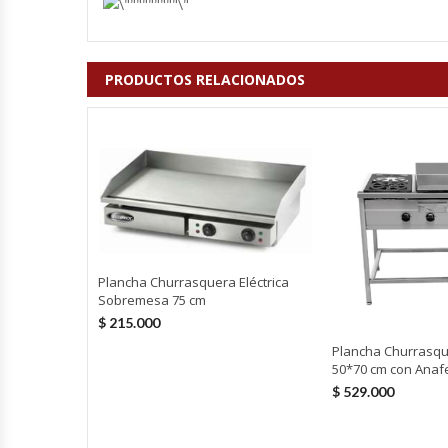
Cutters
Dispensadores De Salsas
PRODUCTOS RELACIONADOS
Embutidoras
Estanterías Y Repisas
Exhibidoras De Productos Calientes
Expendedoras De Jugo
Plancha Churrasquera Eléctrica
Sobremesa 75 cm
Exprimidor De Naranjas
$
215.000
Plancha Churrasqu
Exprimidoras De Cítricos
50*70 cm con Anaf
$
529.000
Extractoras De Jugos