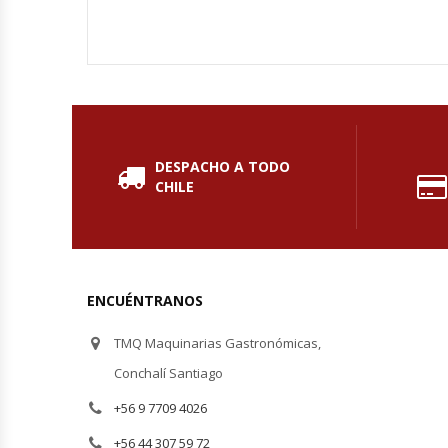
Fabricadoras De Hielo
Formadora De Pizza
Freidoras Industriales
DESPACHO A TODO
Frigobar
CHILE
Granizadoras
Hervidores / Percoladores
ENCUÉNTRANOS
Hornos A Piso Y Pizzeros
TMQ Maquinarias Gastronómicas,
Hornos Cocción Acelerada
Conchalí Santiago
+56 9 7709 4026
Hornos Eléctricos
+56 44 307 59 72