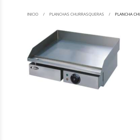
Barquilleras
INICIO
PLANCHAS CHURRASQUERAS
PLANCHA CH
Batidoras
Bolsas De Sellado Al Vacío
Cafeteras
Calentadores De Platos
Cámaras Fermentadoras
Campanas Industriales
Carros Bandejeros
Cocedoras De Pastas