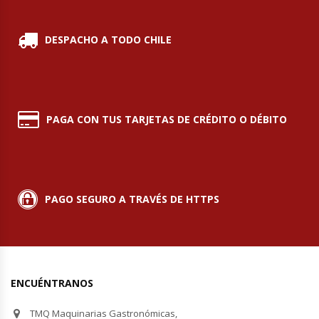
Módulos De Acero Inoxidable
DESPACHO A TODO CHILE
Moledoras De Carne
Molinillos Para Café
PAGA CON TUS TARJETAS DE CRÉDITO O DÉBITO
Mural De Lácteos
Ofertas Del Mes
PAGO SEGURO A TRAVÉS DE HTTPS
Ollas Arroceras
Ovilladoras – Divisoras De Masa
Peladora De Papas
ENCUÉNTRANOS
TMQ Maquinarias Gastronómicas,
Picador De Hielo