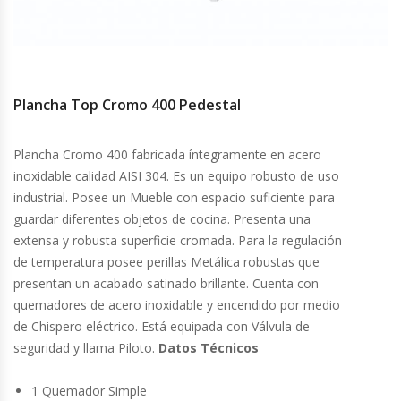
Cocinas Industriales
Encimeras Eléctricas
Plancha Top Cromo 400 Pedestal
Congeladoras Tapa De Vidrio
Plancha Cromo 400 fabricada íntegramente en acero
inoxidable calidad AISI 304. Es un equipo robusto de uso
Congeladoras Tapa Dura
industrial. Posee un Mueble con espacio suficiente para
guardar diferentes objetos de cocina. Presenta una
Congeladores Verticales
extensa y robusta superficie cromada. Para la regulación
de temperatura posee perillas Metálica robustas que
Coolers / Visicoolers
presentan un acabado satinado brillante. Cuenta con
quemadores de acero inoxidable y encendido por medio
Cortadoras De Fiambre
de Chispero eléctrico. Está equipada con Válvula de
seguridad y llama Piloto.
Datos Técnicos
Cortadoras De Huesos
1 Quemador Simple