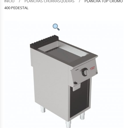
INICIO
PLANCHAS CHURRASQUERAS
PLANCHA TOP CROMO
400 PEDESTAL
Barquilleras
Batidoras
Bolsas De Sellado Al Vacío
Cafeteras
Calentadores De Platos
Cámaras Fermentadoras
Campanas Industriales
Carros Bandejeros
Cocedoras De Pastas