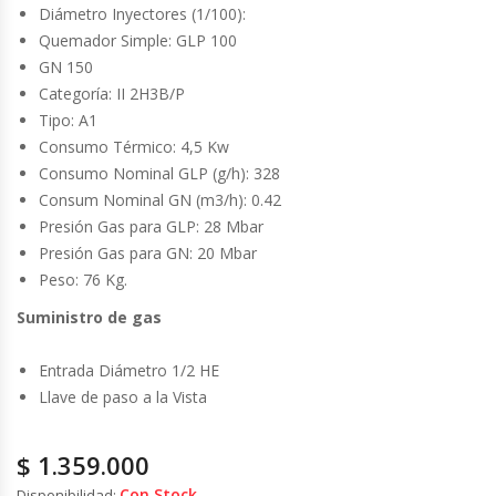
Cutters
Diámetro Inyectores (1/100):
Quemador Simple: GLP 100
Dispensadores De Salsas
GN 150
Categoría: II 2H3B/P
Embutidoras
Tipo: A1
Consumo Térmico: 4,5 Kw
Consumo Nominal GLP (g/h): 328
Estanterías Y Repisas
Consum Nominal GN (m3/h): 0.42
Presión Gas para GLP: 28 Mbar
Exhibidoras De Productos Calientes
Presión Gas para GN: 20 Mbar
Peso: 76 Kg.
Expendedoras De Jugo
Suministro de gas
Exprimidor De Naranjas
Entrada Diámetro 1/2 HE
Llave de paso a la Vista
Exprimidoras De Cítricos
Extractoras De Jugos
$
1.359.000
Con Stock
Disponibilidad: