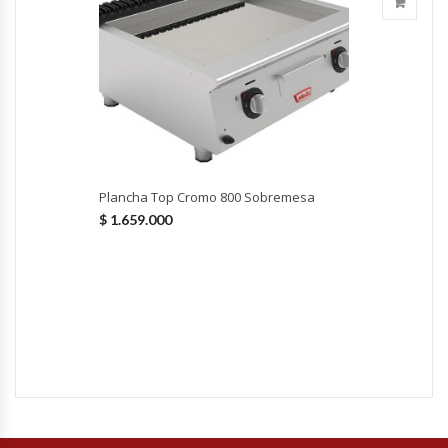
Hornos Turbos / Convectores
Hornos Industriales
Laminadora De Masas
Lavafondos
Plancha Top Cromo 800 Sobremesa
$
1.659.000
Lavavajillas
Licuadoras Industriales
Mesones De Trabajo
Mesones Refrigerados
Mesones Saladette