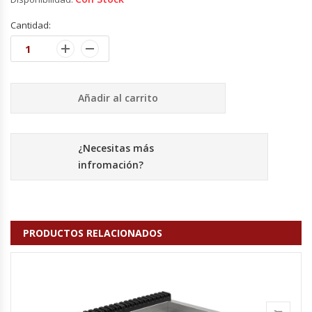
Fabricadoras De Hielo
Cantidad:
Formadora De Pizza
Freidoras Industriales
Añadir al carrito
Frigobar
¿Necesitas más
Granizadoras
infromación?
Hervidores / Percoladores
Hornos A Piso Y Pizzeros
PRODUCTOS RELACIONADOS
Hornos Cocción Acelerada
Hornos Eléctricos