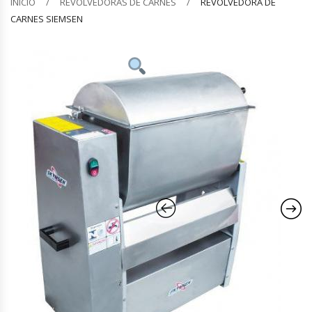
INICIO
REVOLVEDORAS DE CARNES
REVOLVEDORA DE
CARNES SIEMSEN
Barquilleras
Batidoras
Bolsas De Sellado Al Vacío
Cafeteras
Calentadores De Platos
Cámaras Fermentadoras
Campanas Industriales
Carros Bandejeros
Cocedoras De Pastas