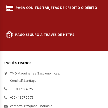
PAGA CON TUS TARJETAS DE CRÉDITO O DÉBITO
Módulos De Acero Inoxidable
Moledoras De Carne
Molinillos Para Café
PAGO SEGURO A TRAVÉS DE HTTPS
Mural De Lácteos
Ofertas Del Mes
ENCUÉNTRANOS
Ollas Arroceras
TMQ Maquinarias Gastronómicas,
Conchalí Santiago
Ovilladoras – Divisoras De Masa
+56 9 7709 4026
Peladora De Papas
+56 44 307 59 72
contacto@tmqmaquinarias.cl
Picador De Hielo