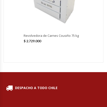
Hornos Turbos / Convectores
Hornos Industriales
Laminadora De Masas
Revolvedora de Carnes Cousiño 75 kg
$
2.729.000
Lavafondos
Lavavajillas
Licuadoras Industriales
Mesones De Trabajo
DESPACHO A TODO CHILE
Mesones Refrigerados
Mesones Saladette