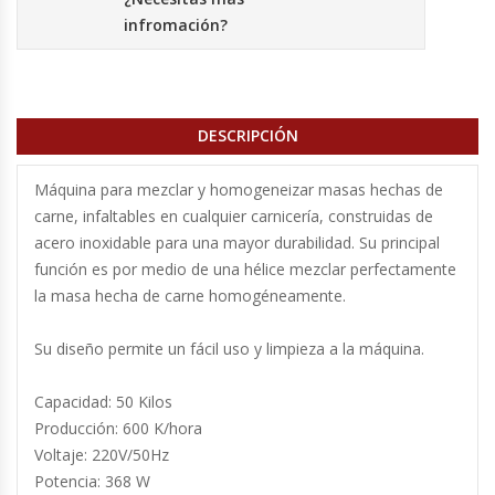
Cutters
infromación?
Dispensadores De Salsas
Embutidoras
DESCRIPCIÓN
Estanterías Y Repisas
Máquina para mezclar y homogeneizar masas hechas de
carne, infaltables en cualquier carnicería, construidas de
Exhibidoras De Productos Calientes
acero inoxidable para una mayor durabilidad. Su principal
función es por medio de una hélice mezclar perfectamente
Expendedoras De Jugo
la masa hecha de carne homogéneamente.
Exprimidor De Naranjas
Su diseño permite un fácil uso y limpieza a la máquina.
Exprimidoras De Cítricos
Capacidad: 50 Kilos
Producción: 600 K/hora
Voltaje: 220V/50Hz
Extractoras De Jugos
Potencia: 368 W