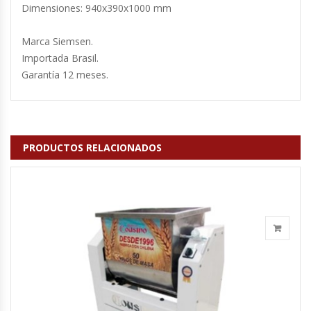
Dimensiones: 940x390x1000 mm
Fabricadoras De Hielo
Marca Siemsen.
Formadora De Pizza
Importada Brasil.
Garantía 12 meses.
Freidoras Industriales
Frigobar
PRODUCTOS RELACIONADOS
Granizadoras
Hervidores / Percoladores
Hornos A Piso Y Pizzeros
Hornos Cocción Acelerada
Hornos Eléctricos