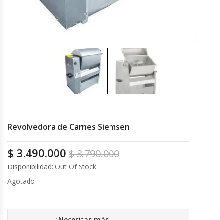
Cocinas Industriales
Encimeras Eléctricas
Congeladoras Tapa De Vidrio
Congeladoras Tapa Dura
Congeladores Verticales
Revolvedora de Carnes Siemsen
Coolers / Visicoolers
$
3.490.000
$
3.790.000
Disponibilidad:
Out Of Stock
Cortadoras De Fiambre
Agotado
Cortadoras De Huesos
¿Necesitas más