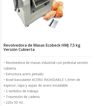
Cocinas Industriales
Encimeras Eléctricas
Congeladoras Tapa De Vidrio
Revolvedora de Masas Ecobeck HMJ 7,5 kg
Congeladoras Tapa Dura
Versión Cubierta
Congeladores Verticales
• Revolvedora de masas industrial con pedestal versión
cubierta.
Coolers / Visicoolers
• Estructura acero pintado.
• Bowl basculante ACERO INOXIDABLE 1,5mm de
Cortadoras De Fiambre
espesor, tapa y aspas de acero inoxidable .
• 2 sentidos de trabajo.
Cortadoras De Huesos
• Trasmisión de cadena.
• 220v 50 Hz.