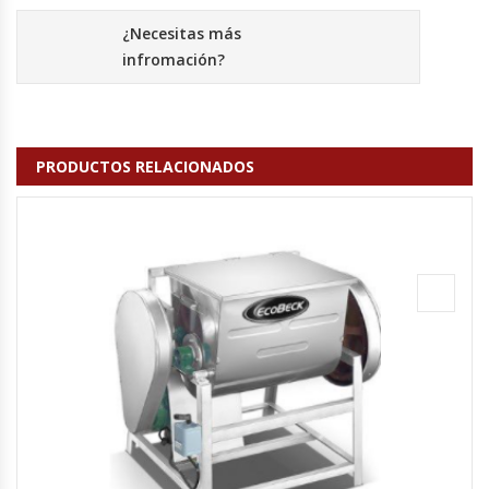
Fabricadoras De Hielo
¿Necesitas más
infromación?
Formadora De Pizza
Freidoras Industriales
PRODUCTOS RELACIONADOS
Frigobar
Granizadoras
Hervidores / Percoladores
Hornos A Piso Y Pizzeros
Hornos Cocción Acelerada
Hornos Eléctricos