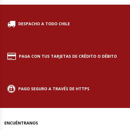
Módulos De Acero Inoxidable
DESPACHO A TODO CHILE
Moledoras De Carne
Molinillos Para Café
Mural De Lácteos
PAGA CON TUS TARJETAS DE CRÉDITO O DÉBITO
Ofertas Del Mes
Ollas Arroceras
PAGO SEGURO A TRAVÉS DE HTTPS
Ovilladoras – Divisoras De Masa
Peladora De Papas
ENCUÉNTRANOS
Picador De Hielo