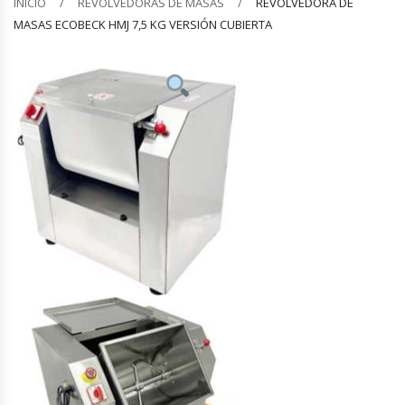
INICIO
REVOLVEDORAS DE MASAS
REVOLVEDORA DE
MASAS ECOBECK HMJ 7,5 KG VERSIÓN CUBIERTA
Barquilleras
Batidoras
Bolsas De Sellado Al Vacío
Cafeteras
Calentadores De Platos
Cámaras Fermentadoras
Campanas Industriales
Carros Bandejeros
Cocedoras De Pastas