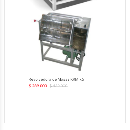
Hornos Turbos / Convectores
Hornos Industriales
Laminadora De Masas
Lavafondos
Lavavajillas
Revolvedora de Masas KRM 7,5
Licuadoras Industriales
$
289.000
$
439.000
Mesones De Trabajo
Mesones Refrigerados
Mesones Saladette