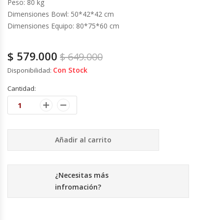
Peso: 80 kg
Cutters
Dimensiones Bowl: 50*42*42 cm
Dimensiones Equipo: 80*75*60 cm
Dispensadores De Salsas
Embutidoras
$
579.000
$
649.000
Con Stock
Disponibilidad:
Estanterías Y Repisas
Cantidad:
Exhibidoras De Productos Calientes
Expendedoras De Jugo
Añadir al carrito
Exprimidor De Naranjas
¿Necesitas más
Exprimidoras De Cítricos
infromación?
Extractoras De Jugos