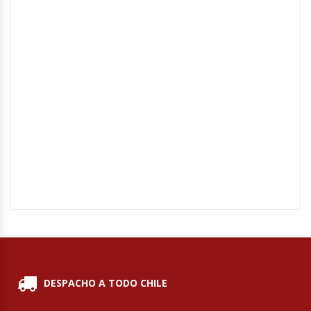
Hornos Turbos / Convectores
Hornos Industriales
Laminadora De Masas
Lavafondos
Lavavajillas
Licuadoras Industriales
Mesones De Trabajo
Mesones Refrigerados
DESPACHO A TODO CHILE
Mesones Saladette