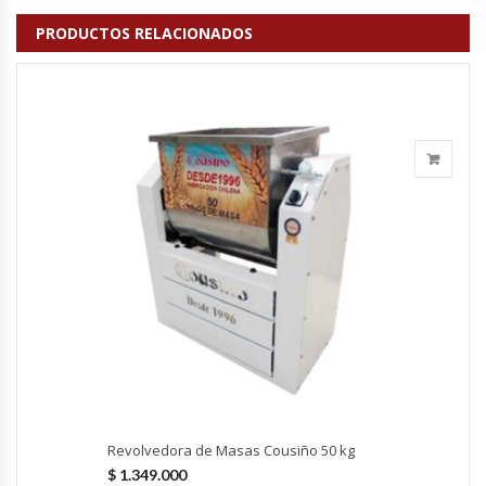
Fabricadoras De Hielo
PRODUCTOS RELACIONADOS
Formadora De Pizza
Freidoras Industriales
Frigobar
Granizadoras
Hervidores / Percoladores
Hornos A Piso Y Pizzeros
Hornos Cocción Acelerada
Revolvedora de Masas Cousiño 50 kg
Hornos Eléctricos
$
1.349.000