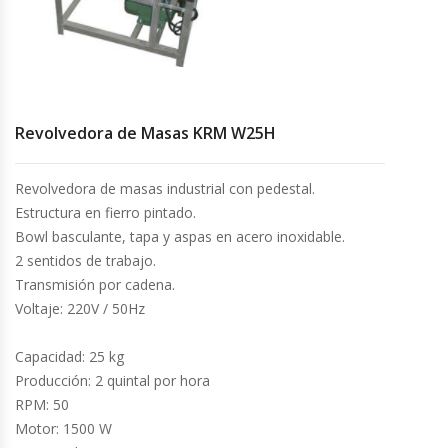
Cocinas Industriales
Encimeras Eléctricas
Revolvedora de Masas KRM W25H
Congeladoras Tapa De Vidrio
Revolvedora de masas industrial con pedestal.
Congeladoras Tapa Dura
Estructura en fierro pintado.
Bowl basculante, tapa y aspas en acero inoxidable.
Congeladores Verticales
2 sentidos de trabajo.
Transmisión por cadena.
Coolers / Visicoolers
Voltaje: 220V / 50Hz
Cortadoras De Fiambre
Capacidad: 25 kg
Producción: 2 quintal por hora
Cortadoras De Huesos
RPM: 50
Motor: 1500 W