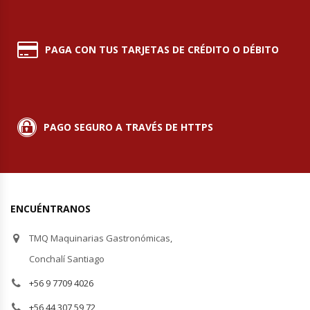
Módulos De Acero Inoxidable
PAGA CON TUS TARJETAS DE CRÉDITO O DÉBITO
Moledoras De Carne
Molinillos Para Café
PAGO SEGURO A TRAVÉS DE HTTPS
Mural De Lácteos
Ofertas Del Mes
Ollas Arroceras
ENCUÉNTRANOS
TMQ Maquinarias Gastronómicas,
Ovilladoras – Divisoras De Masa
Conchalí Santiago
Peladora De Papas
+56 9 7709 4026
+56 44 307 59 72
Picador De Hielo