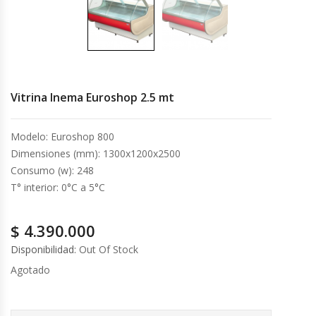
Cocinas Industriales
Encimeras Eléctricas
Vitrina Inema Euroshop 2.5 mt
Congeladoras Tapa De Vidrio
Modelo: Euroshop 800
Congeladoras Tapa Dura
Dimensiones (mm): 1300x1200x2500
Consumo (w): 248
Congeladores Verticales
T° interior: 0°C a 5°C
Coolers / Visicoolers
$
4.390.000
Cortadoras De Fiambre
Disponibilidad:
Out Of Stock
Agotado
Cortadoras De Huesos