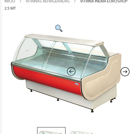
INICIO
VITRINAS REFRIGERADAS
VITRINA INEMA EUROSHOP
2.5 MT
Barquilleras
Batidoras
Bolsas De Sellado Al Vacío
Cafeteras
Calentadores De Platos
Cámaras Fermentadoras
Campanas Industriales
Carros Bandejeros
Cocedoras De Pastas