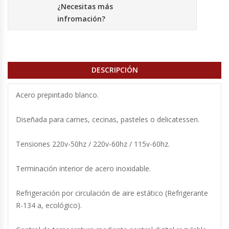
Cutters
¿Necesitas más
infromación?
Dispensadores De Salsas
Embutidoras
DESCRIPCIÓN
Estanterías Y Repisas
Acero prepintado blanco.
Exhibidoras De Productos Calientes
Diseñada para carnes, cecinas, pasteles o delicatessen.
Expendedoras De Jugo
Tensiones 220v-50hz / 220v-60hz / 115v-60hz.
Exprimidor De Naranjas
Terminación interior de acero inoxidable.
Exprimidoras De Cítricos
Refrigeración por circulación de aire estático (Refrigerante
R-134 a, ecológico).
Extractoras De Jugos