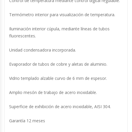
Control de temperatura mediante control digital regulable.
Fabricadoras De Hielo
Termómetro interior para visualización de temperatura.
Formadora De Pizza
Iluminación interior cúpula, mediante líneas de tubos
Freidoras Industriales
fluorescentes.
Unidad condensadora incorporada.
Frigobar
Evaporador de tubos de cobre y aletas de aluminio.
Granizadoras
Vidrio templado alzable curvo de 6 mm de espesor.
Hervidores / Percoladores
Amplio mesón de trabajo de acero inoxidable.
Hornos A Piso Y Pizzeros
Superficie de exhibición de acero inoxidable, AISI 304.
Hornos Cocción Acelerada
Garantía 12 meses
Hornos Eléctricos