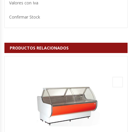
Valores con Iva
Hornos Turbos / Convectores
Confirmar Stock
Hornos Industriales
Laminadora De Masas
PRODUCTOS RELACIONADOS
Lavafondos
Lavavajillas
Licuadoras Industriales
Mesones De Trabajo
Mesones Refrigerados
Mesones Saladette