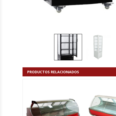
Cutters
Dispensadores De Salsas
Embutidoras
Estanterías Y Repisas
Exhibidoras De Productos Calientes
Expendedoras De Jugo
PRODUCTOS RELACIONADOS
Exprimidor De Naranjas
Exprimidoras De Cítricos
Extractoras De Jugos