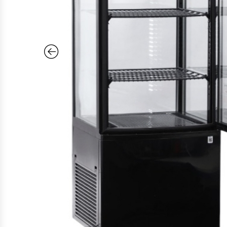
Cocinas Industriales
Encimeras Eléctricas
Congeladoras Tapa De Vidrio
Congeladoras Tapa Dura
Congeladores Verticales
Coolers / Visicoolers
Cortadoras De Fiambre
Cortadoras De Huesos