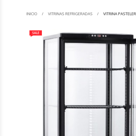
Barquilleras
INICIO
VITRINAS REFRIGERADAS
VITRINA PASTELER
Batidoras
SALE
Bolsas De Sellado Al Vacío
Cafeteras
Calentadores De Platos
Cámaras Fermentadoras
Campanas Industriales
Carros Bandejeros
Cocedoras De Pastas