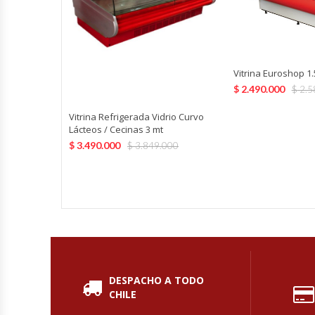
Fabricadoras De Hielo
Formadora De Pizza
Vitrina Euroshop 1
Freidoras Industriales
$
2.490.000
$
2.5
Vitrina Refrigerada Vidrio Curvo
Frigobar
Lácteos / Cecinas 3 mt
$
3.490.000
$
3.849.000
Granizadoras
Hervidores / Percoladores
Hornos A Piso Y Pizzeros
Hornos Cocción Acelerada
DESPACHO A TODO
CHILE
Hornos Eléctricos