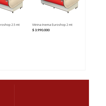
Vitrina Paste
uroshop 2.5 mt
Vitrina Inema Euroshop 2 mt
1.5 mt
$
3.990.000
$
1.599.000