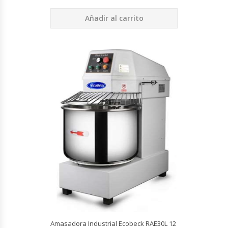
Hornos Turbos / Convectores
Añadir al carrito
Hornos Industriales
Laminadora De Masas
Lavafondos
Lavavajillas
Licuadoras Industriales
Mesones De Trabajo
Mesones Refrigerados
Mesones Saladette
Amasadora Industrial Ecobeck RAE30L 12