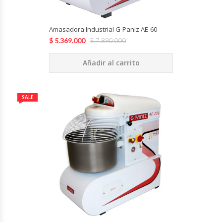
Revolvedoras De Masas
Amasadora Industrial G-Paniz AE-60
Roller Hot Dog
$
5.369.000
$
7.890.000
Salseras
Añadir al carrito
Selladoras
SALE
Selladoras Al Vacío
Shawarmas
Sin Categoría
Sobadoras
Sushi Case