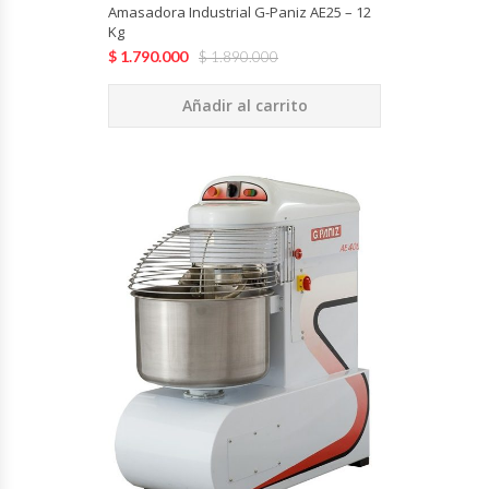
Amasadora Industrial G-Paniz AE25 – 12
Termos
Kg
$
1.790.000
$
1.890.000
Tostadoras De Pan
Añadir al carrito
Vitrinas Carniceras
Vitrinas Pasteleras
Vitrinas Refrigeradas