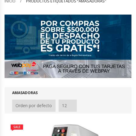
INICIO
PRODUCTOS ETIQUETADOS “AMASADORAS”
Barquilleras
Batidoras
Bolsas De Sellado Al Vacío
Cafeteras
Calentadores De Platos
Cámaras Fermentadoras
AMASADORAS
Campanas Industriales
Carros Bandejeros
SALE
Cocedoras De Pastas