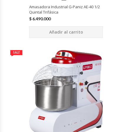
Amasadora Industrial G-Paniz AE-40 1/2
Quintal Trifásica
Planchas Churrasqueras
$
6.490.000
Procesadoras De Alimentos
Añadir al carrito
Puntos De Venta
SALE
Rallador De Pan
Ralladoras De Queso
Rebanadoras De Pan De Molde
Refrigeradores Industriales
Repuestos Hornos Turbos