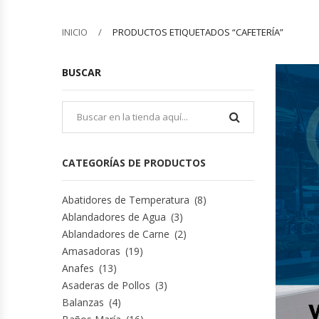
Barquilleras
INICIO
PRODUCTOS ETIQUETADOS “CAFETERÍA”
Batidoras
BUSCAR
Bolsas De Sellado Al Vacío
Cafeteras
CATEGORÍAS DE PRODUCTOS
Calentadores De Platos
Abatidores de Temperatura
(8)
Cámaras Fermentadoras
Ablandadores de Agua
(3)
Ablandadores de Carne
(2)
Campanas Industriales
Amasadoras
(19)
Anafes
(13)
Carros Bandejeros
Asaderas de Pollos
(3)
Balanzas
(4)
Cocedoras De Pastas