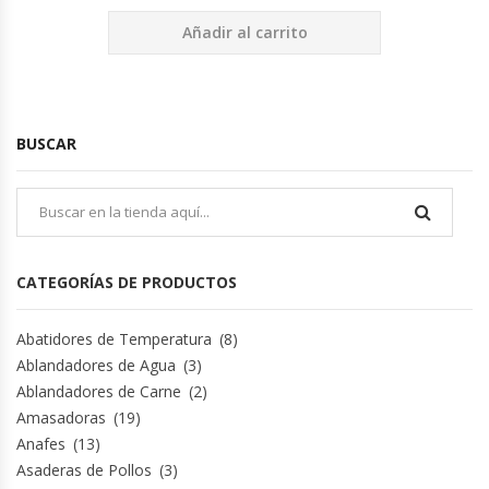
Añadir al carrito
Planchas Churrasqueras
Procesadoras De Alimentos
BUSCAR
Puntos De Venta
Rallador De Pan
Ralladoras De Queso
CATEGORÍAS DE PRODUCTOS
Rebanadoras De Pan De Molde
Abatidores de Temperatura
(8)
Ablandadores de Agua
(3)
Refrigeradores Industriales
Ablandadores de Carne
(2)
Amasadoras
(19)
Anafes
(13)
Repuestos Hornos Turbos
Asaderas de Pollos
(3)