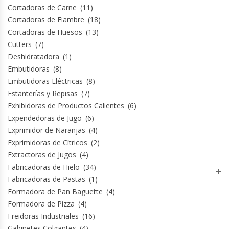
Cortadoras de Carne
(11)
Termos
Cortadoras de Fiambre
(18)
Cortadoras de Huesos
(13)
Tostadoras De Pan
Cutters
(7)
Deshidratadora
(1)
Vitrinas Carniceras
Embutidoras
(8)
Embutidoras Eléctricas
(8)
Vitrinas Pasteleras
Estanterías y Repisas
(7)
Exhibidoras de Productos Calientes
(6)
Vitrinas Refrigeradas
Expendedoras de Jugo
(6)
Exprimidor de Naranjas
(4)
Exprimidoras de Cítricos
(2)
Extractoras de Jugos
(4)
Fabricadoras de Hielo
(34)
Fabricadoras de Pastas
(1)
Formadora de Pan Baguette
(4)
Formadora de Pizza
(4)
Freidoras Industriales
(16)
Gabinetes Colgantes
(4)