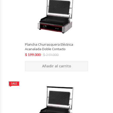
Cocinas Industriales
Encimeras Eléctricas
Congeladoras Tapa De Vidrio
Plancha Churrasquera Eléctrica
Acanalada Doble Contacto
Congeladoras Tapa Dura
$
199.000
$
249.000
Congeladores Verticales
Añadir al carrito
Coolers / Visicoolers
SALE
Cortadoras De Fiambre
Cortadoras De Huesos