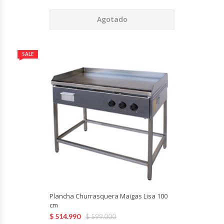
Módulos De Acero Inoxidable
Agotado
Moledoras De Carne
SALE
Molinillos Para Café
Mural De Lácteos
Ofertas Del Mes
Ollas Arroceras
Ovilladoras – Divisoras De Masa
Plancha Churrasquera Maigas Lisa 100
Peladora De Papas
cm
$
514.990
$
599.000
Picador De Hielo