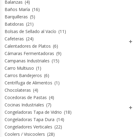
Balanzas
(4)
Revolvedoras De Masas
Baños María
(16)
Barquilleras
(5)
Roller Hot Dog
Batidoras
(21)
Bolsas de Sellado al Vacío
(11)
Salseras
Cafeteras
(24)
Calentadores de Platos
(6)
Selladoras
Cámaras Fermentadoras
(9)
Campanas Industriales
(15)
Selladoras Al Vacío
Carro Multiuso
(1)
Carros Bandejeros
(6)
Shawarmas
Centrífuga de Alimentos
(1)
Chocolateras
(4)
Sin Categoría
Cocedoras de Pastas
(4)
Cocinas Industriales
(7)
Congeladoras Tapa de Vidrio
(18)
Sobadoras
Congeladoras Tapa Dura
(14)
Congeladores Verticales
(22)
Sushi Case
Coolers / Visicoolers
(28)