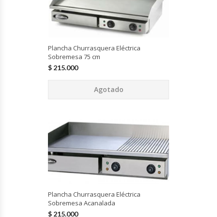
Hornos Turbos / Convectores
Hornos Industriales
Plancha Churrasquera Eléctrica
Sobremesa 75 cm
Laminadora De Masas
$
215.000
Lavafondos
Agotado
Lavavajillas
Licuadoras Industriales
Mesones De Trabajo
Mesones Refrigerados
Plancha Churrasquera Eléctrica
Sobremesa Acanalada
Mesones Saladette
$
215.000