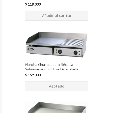
Fabricadoras De Hielo
$
119.000
Añadir al carrito
Formadora De Pizza
Freidoras Industriales
Frigobar
Granizadoras
Plancha Churrasquera Eléctrica
Hervidores / Percoladores
Sobremesa 70 cm Lisa / Acanalada
$
159.000
Hornos A Piso Y Pizzeros
Agotado
Hornos Cocción Acelerada
Hornos Eléctricos