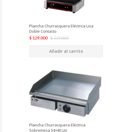
Cutters
Dispensadores De Salsas
Plancha Churrasquera Eléctrica Lisa
Doble Contacto
Embutidoras
$
129.000
$
219.000
Estanterías Y Repisas
Añadir al carrito
Exhibidoras De Productos Calientes
Expendedoras De Jugo
Exprimidor De Naranjas
Exprimidoras De Cítricos
Extractoras De Jugos
Plancha Churrasquera Eléctrica
Sobremesa 54×40 cm