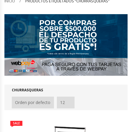
INICIO
PRODUCTOS ETIQUETADOS “CHURRASQUERAS”
Barquilleras
Batidoras
Bolsas De Sellado Al Vacío
Cafeteras
Calentadores De Platos
Cámaras Fermentadoras
CHURRASQUERAS
Campanas Industriales
Carros Bandejeros
SALE
Cocedoras De Pastas