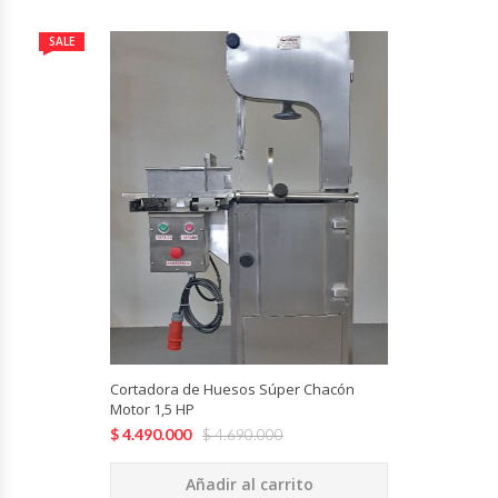
Termos
SALE
Tostadoras De Pan
Vitrinas Carniceras
Vitrinas Pasteleras
Vitrinas Refrigeradas
Cortadora de Huesos Súper Chacón
Motor 1,5 HP
$
4.490.000
$
4.690.000
Añadir al carrito