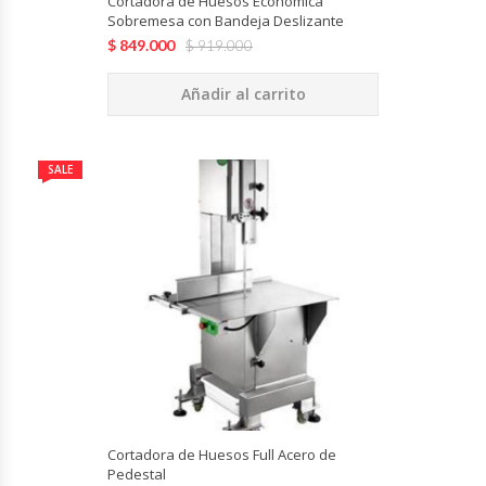
Cortadora de Huesos Económica
Fabricadoras De Hielo
Sobremesa con Bandeja Deslizante
$
849.000
$
919.000
Formadora De Pizza
Añadir al carrito
Freidoras Industriales
SALE
Frigobar
Granizadoras
Hervidores / Percoladores
Hornos A Piso Y Pizzeros
Hornos Cocción Acelerada
Cortadora de Huesos Full Acero de
Hornos Eléctricos
Pedestal