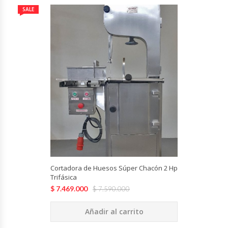
Revolvedoras De Masas
SALE
Roller Hot Dog
Salseras
Selladoras
Selladoras Al Vacío
Shawarmas
Sin Categoría
Cortadora de Huesos Súper Chacón 2 Hp
Trifásica
Sobadoras
$
7.469.000
$
7.590.000
Añadir al carrito
Sushi Case