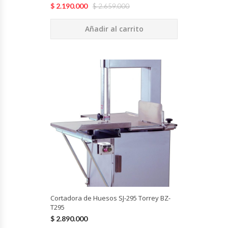
$
2.190.000
$
2.659.000
Hornos Turbos / Convectores
Añadir al carrito
Hornos Industriales
Laminadora De Masas
Lavafondos
Lavavajillas
Licuadoras Industriales
Mesones De Trabajo
Mesones Refrigerados
Cortadora de Huesos SJ-295 Torrey BZ-
T295
$
2.890.000
Mesones Saladette