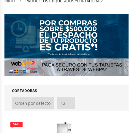
INICIO
PRODUCTOS ETIQUETADOS “CORTADORAS”
Barquilleras
Batidoras
Bolsas De Sellado Al Vacío
Cafeteras
Calentadores De Platos
Cámaras Fermentadoras
CORTADORAS
Campanas Industriales
Carros Bandejeros
SALE
Cocedoras De Pastas