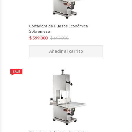
Cutters
Dispensadores De Salsas
Cortadora de Huesos Económica
Sobremesa
Embutidoras
$
599.000
$
699.000
Estanterías Y Repisas
Añadir al carrito
Exhibidoras De Productos Calientes
SALE
Expendedoras De Jugo
Exprimidor De Naranjas
Exprimidoras De Cítricos
Extractoras De Jugos