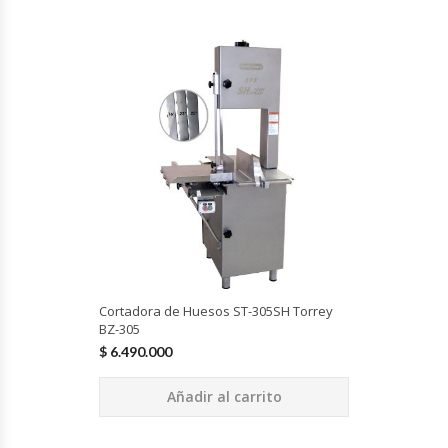
Planchas Churrasqueras
Procesadoras De Alimentos
Puntos De Venta
Rallador De Pan
Ralladoras De Queso
Rebanadoras De Pan De Molde
Cortadora de Huesos ST-305SH Torrey
BZ-305
$
6.490.000
Refrigeradores Industriales
Añadir al carrito
Repuestos Hornos Turbos