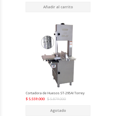
Añadir al carrito
Módulos De Acero Inoxidable
Moledoras De Carne
Molinillos Para Café
Mural De Lácteos
Ofertas Del Mes
Ollas Arroceras
Ovilladoras – Divisoras De Masa
Cortadora de Huesos ST-295AI Torrey
$
5.559.000
$
5.879.000
Peladora De Papas
Agotado
Picador De Hielo