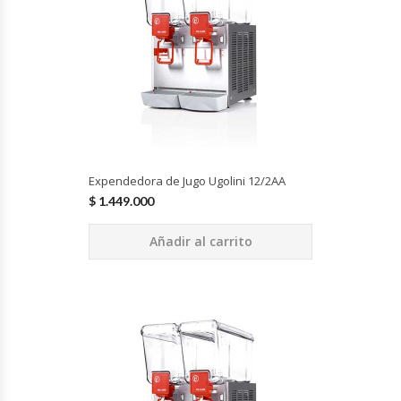
Cutters
Dispensadores De Salsas
Embutidoras
Estanterías Y Repisas
Expendedora de Jugo Ugolini 12/2AA
Exhibidoras De Productos Calientes
$
1.449.000
Expendedoras De Jugo
Añadir al carrito
Exprimidor De Naranjas
Exprimidoras De Cítricos
Extractoras De Jugos