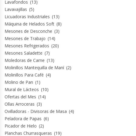
Lavafondos
(13)
Revolvedoras De Masas
Lavavajillas
(5)
Licuadoras Industriales
(13)
Roller Hot Dog
Máquina de Helados Soft
(8)
Mesones de Desconche
(3)
Salseras
Mesones de Trabajo
(14)
Mesones Refrigerados
(20)
Selladoras
Mesones Saladette
(7)
Moledoras de Carne
(13)
Selladoras Al Vacío
Molinillos Mantequilla de Maní
(2)
Molinillos Para Café
(4)
Shawarmas
Molino de Pan
(1)
Mural de Lácteos
(10)
Sin Categoría
Ofertas del Mes
(14)
Ollas Arroceras
(3)
Sobadoras
Ovilladoras - Divisoras de Masa
(4)
Peladora de Papas
(6)
Picador de Hielo
(2)
Sushi Case
Planchas Churrasqueras
(19)