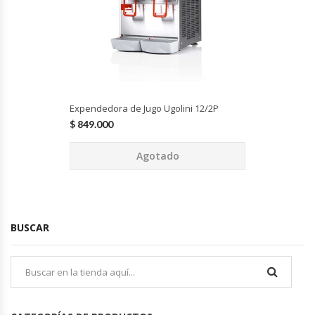
Fabricadoras De Hielo
Formadora De Pizza
Freidoras Industriales
Expendedora de Jugo Ugolini 12/2P
Frigobar
$
849.000
Granizadoras
Agotado
Hervidores / Percoladores
Hornos A Piso Y Pizzeros
BUSCAR
Hornos Cocción Acelerada
Hornos Eléctricos