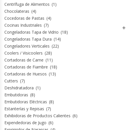
Centrífuga de Alimentos
(1)
Módulos De Acero Inoxidable
Chocolateras
(4)
Cocedoras de Pastas
(4)
Cocinas Industriales
(7)
Moledoras De Carne
Congeladoras Tapa de Vidrio
(18)
Congeladoras Tapa Dura
(14)
Molinillos Para Café
Congeladores Verticales
(22)
Coolers / Visicoolers
(28)
Mural De Lácteos
Cortadoras de Carne
(11)
Cortadoras de Fiambre
(18)
Ofertas Del Mes
Cortadoras de Huesos
(13)
Cutters
(7)
Ollas Arroceras
Deshidratadora
(1)
Embutidoras
(8)
Ovilladoras – Divisoras De Masa
Embutidoras Eléctricas
(8)
Estanterías y Repisas
(7)
Peladora De Papas
Exhibidoras de Productos Calientes
(6)
Expendedoras de Jugo
(6)
Picador De Hielo
Exprimidor de Naranjas
(4)