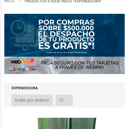
INICIO
PRODUCTOS ETIQUETADOS “EXPENDEDORA”
Barquilleras
Batidoras
Bolsas De Sellado Al Vacío
Cafeteras
Calentadores De Platos
Cámaras Fermentadoras
EXPENDEDORA
Campanas Industriales
Carros Bandejeros
Cocedoras De Pastas