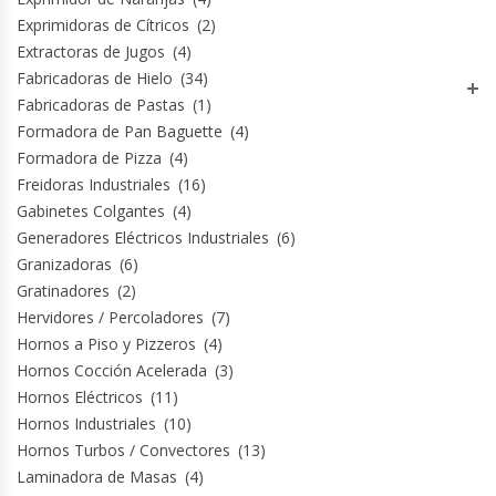
Exprimidoras de Cítricos
(2)
Extractoras de Jugos
(4)
Planchas Churrasqueras
Fabricadoras de Hielo
(34)
Fabricadoras de Pastas
(1)
Procesadoras De Alimentos
Formadora de Pan Baguette
(4)
Formadora de Pizza
(4)
Puntos De Venta
Freidoras Industriales
(16)
Gabinetes Colgantes
(4)
Rallador De Pan
Generadores Eléctricos Industriales
(6)
Granizadoras
(6)
Ralladoras De Queso
Gratinadores
(2)
Hervidores / Percoladores
(7)
Rebanadoras De Pan De Molde
Hornos a Piso y Pizzeros
(4)
Hornos Cocción Acelerada
(3)
Refrigeradores Industriales
Hornos Eléctricos
(11)
Hornos Industriales
(10)
Repuestos Hornos Turbos
Hornos Turbos / Convectores
(13)
Laminadora de Masas
(4)