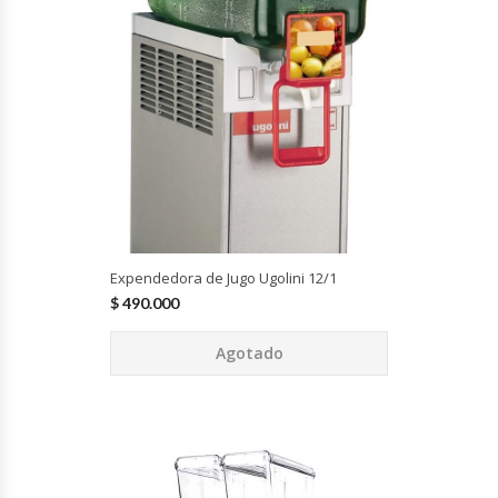
Cocinas Industriales
Encimeras Eléctricas
Congeladoras Tapa De Vidrio
Congeladoras Tapa Dura
Congeladores Verticales
Expendedora de Jugo Ugolini 12/1
$
490.000
Coolers / Visicoolers
Agotado
Cortadoras De Fiambre
Cortadoras De Huesos