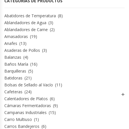
CATEGORÍAS DE PRODUCTOS
Hornos Turbos / Convectores
Abatidores de Temperatura
(8)
Hornos Industriales
Ablandadores de Agua
(3)
Ablandadores de Carne
(2)
Amasadoras
(19)
Laminadora De Masas
Anafes
(13)
Asaderas de Pollos
(3)
Lavafondos
Balanzas
(4)
Baños María
(16)
Lavavajillas
Barquilleras
(5)
Batidoras
(21)
Licuadoras Industriales
Bolsas de Sellado al Vacío
(11)
Cafeteras
(24)
Mesones De Trabajo
Calentadores de Platos
(6)
Cámaras Fermentadoras
(9)
Mesones Refrigerados
Campanas Industriales
(15)
Carro Multiuso
(1)
Mesones Saladette
Carros Bandejeros
(6)