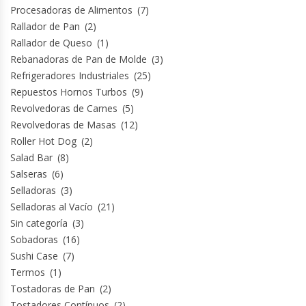
Procesadoras de Alimentos
(7)
Termos
Rallador de Pan
(2)
Rallador de Queso
(1)
Tostadoras De Pan
Rebanadoras de Pan de Molde
(3)
Refrigeradores Industriales
(25)
Vitrinas Carniceras
Repuestos Hornos Turbos
(9)
Revolvedoras de Carnes
(5)
Vitrinas Pasteleras
Revolvedoras de Masas
(12)
Roller Hot Dog
(2)
Vitrinas Refrigeradas
Salad Bar
(8)
Salseras
(6)
Selladoras
(3)
Selladoras al Vacío
(21)
Sin categoría
(3)
Sobadoras
(16)
Sushi Case
(7)
Termos
(1)
Tostadoras de Pan
(2)
Tostadores Contínuos
(2)