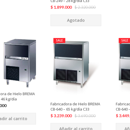
CB-249 – 28 kg/día C33
$
1.899.000
$
2.320.000
Agotado
SALE
SALE
dora de Hielo BREMA
 46 kg/día
Fabricadora de Hielo BREMA
Fabrica
.000
CB-640 – 65 kg/día C33
CB-640 –
$
3.239.000
$
3.449
$
3.690.000
dir al carrito
Añadir al carrito
Añ