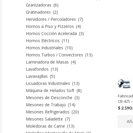
Granizadoras
(6)
Fabricadoras De Hielo
Gratinadores
(2)
Hervidores / Percoladores
(7)
Formadora De Pizza
Hornos a Piso y Pizzeros
(4)
Hornos Cocción Acelerada
(3)
Freidoras Industriales
Hornos Eléctricos
(11)
Hornos Industriales
(10)
Frigobar
Hornos Turbos / Convectores
(13)
Laminadora de Masas
(4)
Granizadoras
Lavafondos
(13)
Lavavajillas
(5)
Hervidores / Percoladores
Licuadoras Industriales
(13)
Máquina de Helados Soft
(8)
Hornos A Piso Y Pizzeros
Fabrica
Mesones de Desconche
(3)
CB-425 –
Mesones de Trabajo
(14)
$
2.590
Hornos Cocción Acelerada
Mesones Refrigerados
(20)
Mesones Saladette
(7)
Aña
Moledoras de Carne
(13)
Hornos Eléctricos