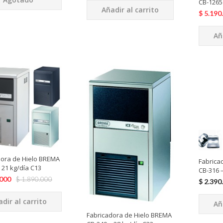
CB-1265
Añadir al carrito
$
5.190
Añ
dora de Hielo BREMA
Fabrica
 21 kg/día C13
CB-316 –
.000
$
1.890.000
$
2.390
dir al carrito
Añ
Fabricadora de Hielo BREMA