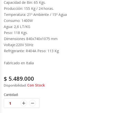
Cutters
Capacidad de Bin: 65 Kgs.
Producción: 155 Kg / 24 horas.
Dispensadores De Salsas
Temperatura: 21º Ambiente / 15º Agua
Consumo: 1400W
Agua: 2,6 LT/KG
Embutidoras
Peso: 118 Kgs.
Dimensiones 840x740x1075 mm
Estanterías Y Repisas
Voltaje:220V 50Hz
Refrigerante: R404A Peso: 113 Kg
Exhibidoras De Productos Calientes
Fabricado en Italia
Expendedoras De Jugo
$
5.489.000
Exprimidor De Naranjas
Con Stock
Disponibilidad:
Exprimidoras De Cítricos
Cantidad:
Extractoras De Jugos