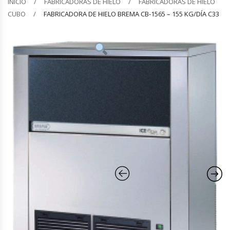
INICIO
FABRICADORAS DE HIELO
FABRICADORAS DE HIELO
CUBO
FABRICADORA DE HIELO BREMA CB-1565 – 155 KG/DÍA C33
Barquilleras
Batidoras
Bolsas De Sellado Al Vacío
Cafeteras
Calentadores De Platos
Cámaras Fermentadoras
Campanas Industriales
Carros Bandejeros
Cocedoras De Pastas