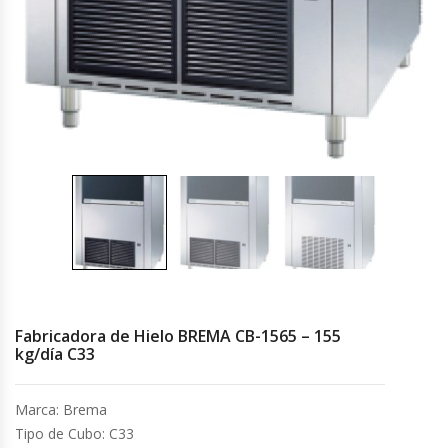
Cocinas Industriales
Encimeras Eléctricas
Congeladoras Tapa De Vidrio
Congeladoras Tapa Dura
Congeladores Verticales
Coolers / Visicoolers
Fabricadora de Hielo BREMA CB-1565 – 155
Cortadoras De Fiambre
kg/día C33
Cortadoras De Huesos
Marca: Brema
Tipo de Cubo: C33