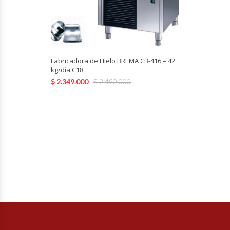
Hornos Turbos / Convectores
Hornos Industriales
Fabricadora de Hielo BREMA CB-416 – 42
Laminadora De Masas
kg/día C18
$
2.349.000
$
2.490.000
Lavafondos
Lavavajillas
Licuadoras Industriales
Mesones De Trabajo
Mesones Refrigerados
Mesones Saladette