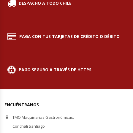
DESPACHO A TODO CHILE
Módulos De Acero Inoxidable
Moledoras De Carne
PAGA CON TUS TARJETAS DE CRÉDITO O DÉBITO
Molinillos Para Café
Mural De Lácteos
PAGO SEGURO A TRAVÉS DE HTTPS
Ofertas Del Mes
Ollas Arroceras
Ovilladoras – Divisoras De Masa
ENCUÉNTRANOS
TMQ Maquinarias Gastronómicas,
Peladora De Papas
Conchalí Santiago
Picador De Hielo