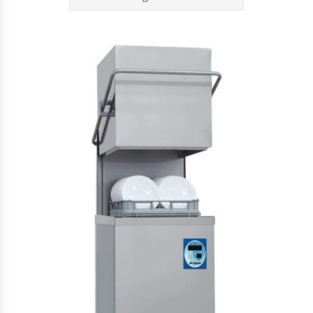
Cutters
Dispensadores De Salsas
Embutidoras
Estanterías Y Repisas
Exhibidoras De Productos Calientes
Expendedoras De Jugo
Exprimidor De Naranjas
Exprimidoras De Cítricos
Extractoras De Jugos