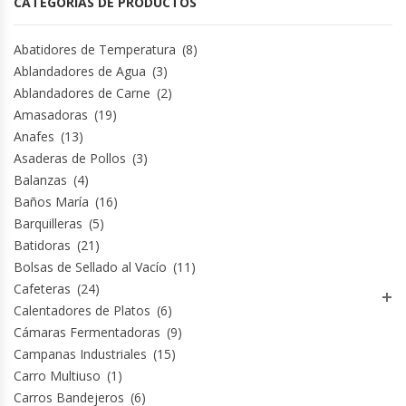
CATEGORÍAS DE PRODUCTOS
Módulos De Acero Inoxidable
Abatidores de Temperatura
(8)
Ablandadores de Agua
(3)
Moledoras De Carne
Ablandadores de Carne
(2)
Amasadoras
(19)
Molinillos Para Café
Anafes
(13)
Asaderas de Pollos
(3)
Mural De Lácteos
Balanzas
(4)
Baños María
(16)
Ofertas Del Mes
Barquilleras
(5)
Batidoras
(21)
Ollas Arroceras
Bolsas de Sellado al Vacío
(11)
Cafeteras
(24)
Calentadores de Platos
(6)
Ovilladoras – Divisoras De Masa
Cámaras Fermentadoras
(9)
Campanas Industriales
(15)
Peladora De Papas
Carro Multiuso
(1)
Carros Bandejeros
(6)
Picador De Hielo