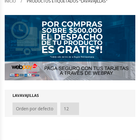
INICIO
PRODUCTOS ETIQUETADOS “LAVAVAJILLAS”
Barquilleras
Batidoras
Bolsas De Sellado Al Vacío
Cafeteras
Calentadores De Platos
Cámaras Fermentadoras
LAVAVAJILLAS
Campanas Industriales
Carros Bandejeros
Cocedoras De Pastas