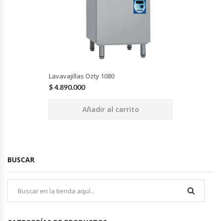
Hornos Turbos / Convectores
Hornos Industriales
Laminadora De Masas
Lavavajillas Ozty 1080
$
4.890.000
Lavafondos
Añadir al carrito
Lavavajillas
Licuadoras Industriales
BUSCAR
Mesones De Trabajo
Mesones Refrigerados
Mesones Saladette