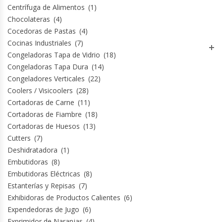
Centrífuga de Alimentos
(1)
Chocolateras
(4)
Planchas Churrasqueras
Cocedoras de Pastas
(4)
Cocinas Industriales
(7)
Procesadoras De Alimentos
Congeladoras Tapa de Vidrio
(18)
Congeladoras Tapa Dura
(14)
Puntos De Venta
Congeladores Verticales
(22)
Coolers / Visicoolers
(28)
Rallador De Pan
Cortadoras de Carne
(11)
Cortadoras de Fiambre
(18)
Ralladoras De Queso
Cortadoras de Huesos
(13)
Cutters
(7)
Deshidratadora
(1)
Rebanadoras De Pan De Molde
Embutidoras
(8)
Embutidoras Eléctricas
(8)
Refrigeradores Industriales
Estanterías y Repisas
(7)
Exhibidoras de Productos Calientes
(6)
Repuestos Hornos Turbos
Expendedoras de Jugo
(6)
Exprimidor de Naranjas
(4)