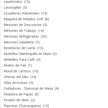
Lavafondos
(13)
Termos
Lavavajillas
(5)
Licuadoras Industriales
(13)
Tostadoras De Pan
Máquina de Helados Soft
(8)
Mesones de Desconche
(3)
Vitrinas Carniceras
Mesones de Trabajo
(14)
Mesones Refrigerados
(20)
Vitrinas Pasteleras
Mesones Saladette
(7)
Moledoras de Carne
(13)
Molinillos Mantequilla de Maní
(2)
Vitrinas Refrigeradas
Molinillos Para Café
(4)
Molino de Pan
(1)
Mural de Lácteos
(10)
Ofertas del Mes
(14)
Ollas Arroceras
(3)
Ovilladoras - Divisoras de Masa
(4)
Peladora de Papas
(6)
Picador de Hielo
(2)
Planchas Churrasqueras
(19)