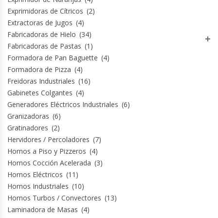
Revolvedoras De Masas
Exprimidoras de Cítricos
(2)
Extractoras de Jugos
(4)
Roller Hot Dog
Fabricadoras de Hielo
(34)
Fabricadoras de Pastas
(1)
Salseras
Formadora de Pan Baguette
(4)
Formadora de Pizza
(4)
Selladoras
Freidoras Industriales
(16)
Gabinetes Colgantes
(4)
Selladoras Al Vacío
Generadores Eléctricos Industriales
(6)
Granizadoras
(6)
Gratinadores
(2)
Shawarmas
Hervidores / Percoladores
(7)
Hornos a Piso y Pizzeros
(4)
Sin Categoría
Hornos Cocción Acelerada
(3)
Hornos Eléctricos
(11)
Sobadoras
Hornos Industriales
(10)
Hornos Turbos / Convectores
(13)
Sushi Case
Laminadora de Masas
(4)