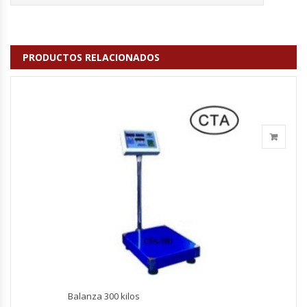
Fabricadoras De Hielo
Formadora De Pizza
PRODUCTOS RELACIONADOS
Freidoras Industriales
Frigobar
Granizadoras
Hervidores / Percoladores
Hornos A Piso Y Pizzeros
Hornos Cocción Acelerada
Hornos Eléctricos
Balanza 300 kilos