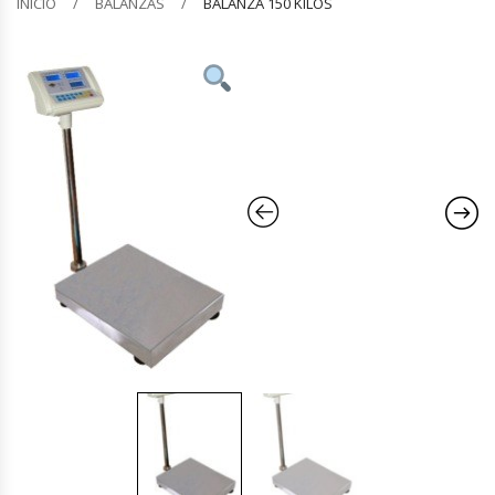
INICIO
BALANZAS
BALANZA 150 KILOS
Barquilleras
Batidoras
Bolsas De Sellado Al Vacío
Cafeteras
Calentadores De Platos
Cámaras Fermentadoras
Campanas Industriales
Carros Bandejeros
Cocedoras De Pastas