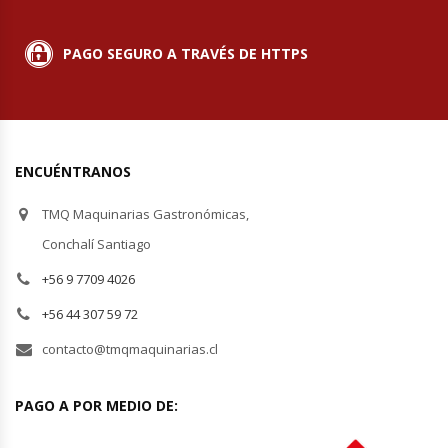
Módulos De Acero Inoxidable
PAGO SEGURO A TRAVÉS DE HTTPS
Moledoras De Carne
Molinillos Para Café
ENCUÉNTRANOS
Mural De Lácteos
TMQ Maquinarias Gastronómicas,
Ofertas Del Mes
Conchalí Santiago
+56 9 7709 4026
Ollas Arroceras
+56 44 307 59 72
Ovilladoras – Divisoras De Masa
contacto@tmqmaquinarias.cl
Peladora De Papas
PAGO A POR MEDIO DE:
Picador De Hielo