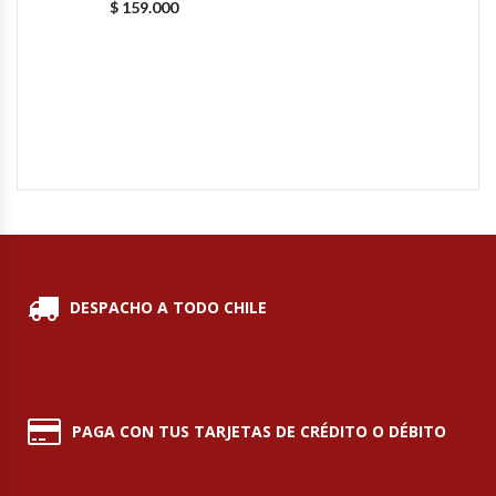
$
159.000
Hornos Turbos / Convectores
Hornos Industriales
Laminadora De Masas
Lavafondos
Lavavajillas
DESPACHO A TODO CHILE
Licuadoras Industriales
Mesones De Trabajo
Mesones Refrigerados
PAGA CON TUS TARJETAS DE CRÉDITO O DÉBITO
Mesones Saladette