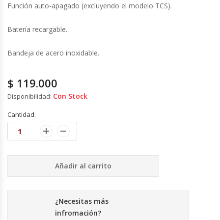
Cutters
Función auto-apagado (excluyendo el modelo TCS).
Dispensadores De Salsas
Batería recargable.
Bandeja de acero inoxidable.
Embutidoras
Estanterías Y Repisas
$
119.000
Con Stock
Disponibilidad:
Exhibidoras De Productos Calientes
Cantidad:
Expendedoras De Jugo
Exprimidor De Naranjas
Añadir al carrito
Exprimidoras De Cítricos
¿Necesitas más
Extractoras De Jugos
infromación?