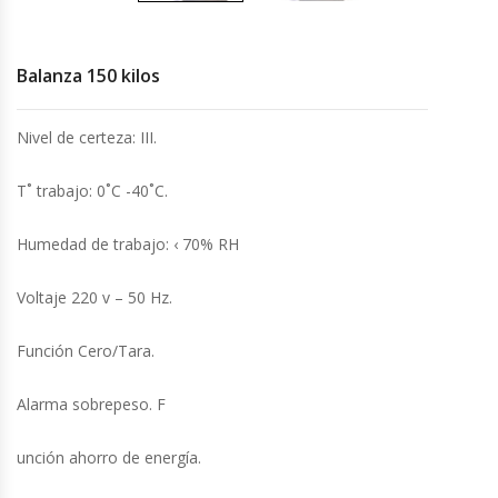
Cocinas Industriales
Balanza 150 kilos
Encimeras Eléctricas
Nivel de certeza: III.
Congeladoras Tapa De Vidrio
T˚ trabajo: 0˚C -40˚C.
Congeladoras Tapa Dura
Humedad de trabajo: ‹ 70% RH
Congeladores Verticales
Voltaje 220 v – 50 Hz.
Coolers / Visicoolers
Función Cero/Tara.
Cortadoras De Fiambre
Alarma sobrepeso. F
Cortadoras De Huesos
unción ahorro de energía.