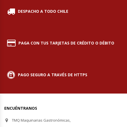
Hornos Turbos / Convectores
DESPACHO A TODO CHILE
Hornos Industriales
Laminadora De Masas
PAGA CON TUS TARJETAS DE CRÉDITO O DÉBITO
Lavafondos
Lavavajillas
PAGO SEGURO A TRAVÉS DE HTTPS
Licuadoras Industriales
Mesones De Trabajo
ENCUÉNTRANOS
Mesones Refrigerados
TMQ Maquinarias Gastronómicas,
Mesones Saladette