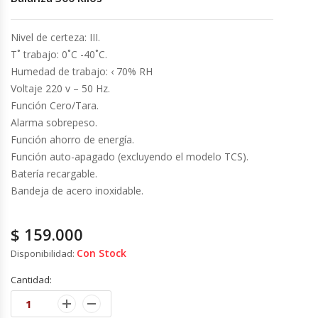
Cocinas Industriales
Nivel de certeza: III.
T˚ trabajo: 0˚C -40˚C.
Encimeras Eléctricas
Humedad de trabajo: ‹ 70% RH
Voltaje 220 v – 50 Hz.
Congeladoras Tapa De Vidrio
Función Cero/Tara.
Alarma sobrepeso.
Función ahorro de energía.
Congeladoras Tapa Dura
Función auto-apagado (excluyendo el modelo TCS).
Batería recargable.
Congeladores Verticales
Bandeja de acero inoxidable.
Coolers / Visicoolers
$
159.000
Cortadoras De Fiambre
Con Stock
Disponibilidad:
Cantidad:
Cortadoras De Huesos