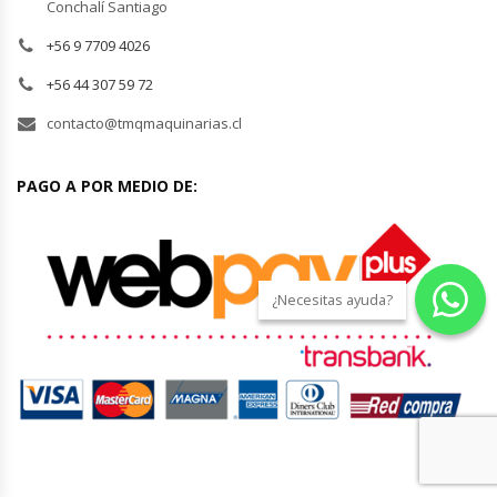
Conchalí Santiago
Módulos De Acero Inoxidable
+56 9 7709 4026
+56 44 307 59 72
Moledoras De Carne
contacto@tmqmaquinarias.cl
Molinillos Para Café
PAGO A POR MEDIO DE:
Mural De Lácteos
Ofertas Del Mes
¿Necesitas ayuda?
Ollas Arroceras
Ovilladoras – Divisoras De Masa
Peladora De Papas
Picador De Hielo