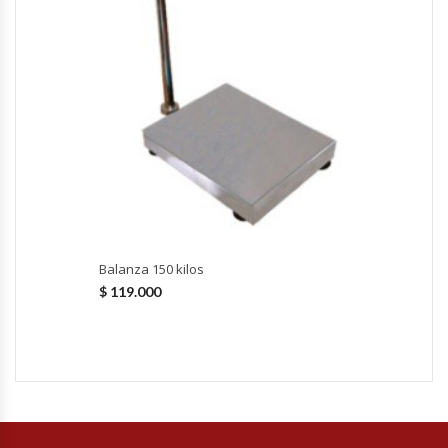
Fabricadoras De Hielo
Formadora De Pizza
Freidoras Industriales
Frigobar
Granizadoras
Balanza 150 kilos
Hervidores / Percoladores
$
119.000
Hornos A Piso Y Pizzeros
Hornos Cocción Acelerada
Hornos Eléctricos