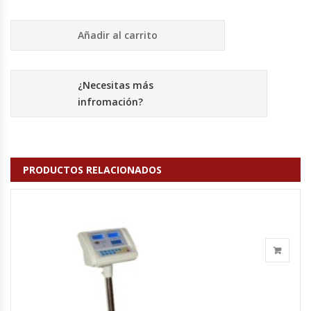
Cutters
Añadir al carrito
Dispensadores De Salsas
Embutidoras
¿Necesitas más
infromación?
Estanterías Y Repisas
Exhibidoras De Productos Calientes
PRODUCTOS RELACIONADOS
Expendedoras De Jugo
Exprimidor De Naranjas
Exprimidoras De Cítricos
Extractoras De Jugos