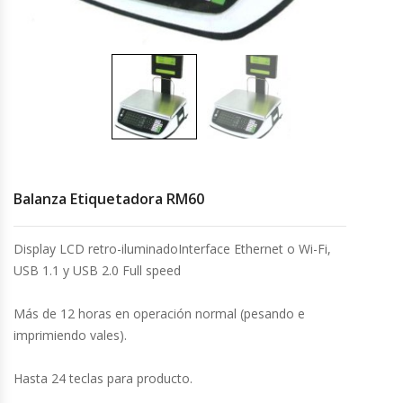
Cocinas Industriales
Encimeras Eléctricas
Congeladoras Tapa De Vidrio
Congeladoras Tapa Dura
Balanza Etiquetadora RM60
Congeladores Verticales
Display LCD retro-iluminadoInterface Ethernet o Wi-Fi,
USB 1.1 y USB 2.0 Full speed
Coolers / Visicoolers
Más de 12 horas en operación normal (pesando e
Cortadoras De Fiambre
imprimiendo vales).
Cortadoras De Huesos
Hasta 24 teclas para producto.