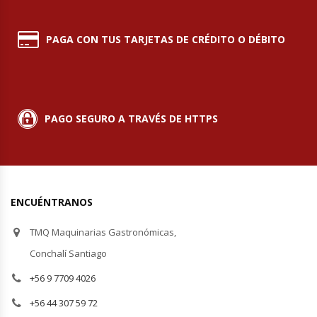
Planchas Churrasqueras
PAGA CON TUS TARJETAS DE CRÉDITO O DÉBITO
Procesadoras De Alimentos
Puntos De Venta
PAGO SEGURO A TRAVÉS DE HTTPS
Rallador De Pan
Ralladoras De Queso
ENCUÉNTRANOS
Rebanadoras De Pan De Molde
TMQ Maquinarias Gastronómicas,
Refrigeradores Industriales
Conchalí Santiago
+56 9 7709 4026
Repuestos Hornos Turbos
+56 44 307 59 72