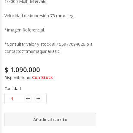
1/3000 Multi Intervalo.
Fabricadoras De Hielo
Velocidad de impresión 75 mm/ seg.
Formadora De Pizza
*Imagen Referencial.
Freidoras Industriales
*Consultar valor y stock al +56977094026 o a
Frigobar
contacto@tmqmaquinarias.cl
Granizadoras
$
1.090.000
Con Stock
Disponibilidad:
Hervidores / Percoladores
Cantidad:
Hornos A Piso Y Pizzeros
Hornos Cocción Acelerada
Añadir al carrito
Hornos Eléctricos