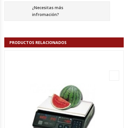
¿Necesitas más
Hornos Turbos / Convectores
infromación?
Hornos Industriales
Laminadora De Masas
PRODUCTOS RELACIONADOS
Lavafondos
Lavavajillas
Licuadoras Industriales
Mesones De Trabajo
Mesones Refrigerados
Mesones Saladette