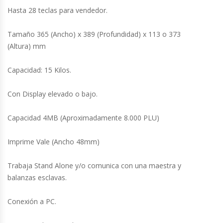
Cutters
Hasta 28 teclas para vendedor.
Dispensadores De Salsas
Tamaño 365 (Ancho) x 389 (Profundidad) x 113 o 373
(Altura) mm
Embutidoras
Capacidad: 15 Kilos.
Estanterías Y Repisas
Con Display elevado o bajo.
Exhibidoras De Productos Calientes
Capacidad 4MB (Aproximadamente 8.000 PLU)
Expendedoras De Jugo
Imprime Vale (Ancho 48mm)
Exprimidor De Naranjas
Trabaja Stand Alone y/o comunica con una maestra y
balanzas esclavas.
Exprimidoras De Cítricos
Conexión a PC.
Extractoras De Jugos