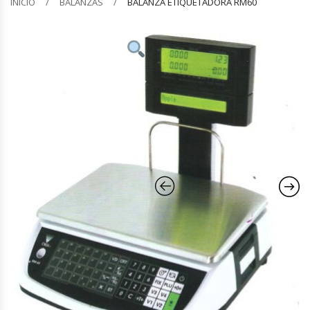
INICIO
BALANZAS
BALANZA ETIQUETADORA RM60
Barquilleras
Batidoras
Bolsas De Sellado Al Vacío
Cafeteras
Calentadores De Platos
Cámaras Fermentadoras
Campanas Industriales
Carros Bandejeros
Cocedoras De Pastas